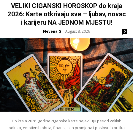
VELIKI CIGANSKI HOROSKOP do kraja
2026: Karte otkrivaju sve – ljubav, novac
i karijeru NA JEDNOM MJESTU!
Nevena G
August 8, 2026
-
0
Do kraja 2026. godine ciganske karte najavljuju period velikih
odluka, emotivnih obrta, finansijskih promjena i poslovnih prilika