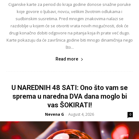
Ciganske karte za period do kraja godine donose snažne poruke
koje govore o ljubavi, novcu, velikim životnim odlukama i
sudbinskim susretima. Pred mnogim znakovima nalazi se
razdoblje u kojem će se otvoriti vrata novih mogućnosti, dok će
drugi konačno dobiti odgovore na pitanja koja ih prate već dugo.
Karte pokazuju da će završnica godine biti mnogo dinamičnija nego
što...
Read more
U NAREDNIH 48 SATI: Ono što vam se
sprema u naredna DVA dana moglo bi
vas ŠOKIRATI!
Nevena G
August 4, 2026
-
0