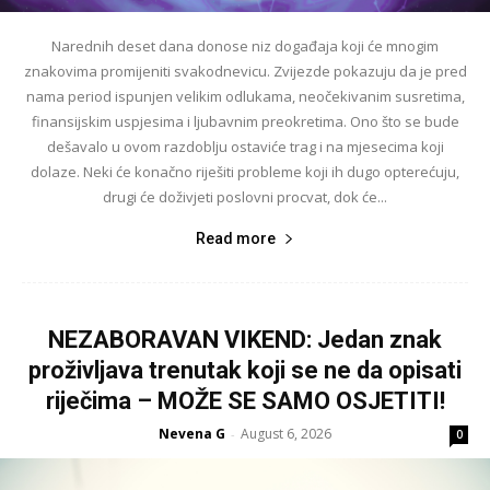
Narednih deset dana donose niz događaja koji će mnogim
znakovima promijeniti svakodnevicu. Zvijezde pokazuju da je pred
nama period ispunjen velikim odlukama, neočekivanim susretima,
finansijskim uspjesima i ljubavnim preokretima. Ono što se bude
dešavalo u ovom razdoblju ostaviće trag i na mjesecima koji
dolaze. Neki će konačno riješiti probleme koji ih dugo opterećuju,
drugi će doživjeti poslovni procvat, dok će...
Read more
NEZABORAVAN VIKEND: Jedan znak
proživljava trenutak koji se ne da opisati
riječima – MOŽE SE SAMO OSJETITI!
Nevena G
August 6, 2026
-
0