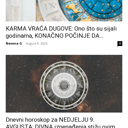
KARMA VRAĆA DUGOVE: Ono što su sijali
godinama, KONAČNO POČINJE DA...
Nevena G
-
August 8, 2026
0
Dnevni horoskop za NEDJELJU 9.
AVGUSTA: DIVNA iznenađenja stižu ovim