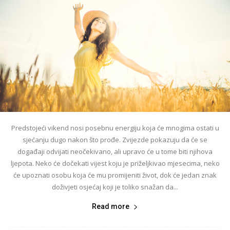
Predstojeći vikend nosi posebnu energiju koja će mnogima ostati u
sjećanju dugo nakon što prođe. Zvijezde pokazuju da će se
događaji odvijati neočekivano, ali upravo će u tome biti njihova
ljepota. Neko će dočekati vijest koju je priželjkivao mjesecima, neko
će upoznati osobu koja će mu promijeniti život, dok će jedan znak
doživjeti osjećaj koji je toliko snažan da...
Read more