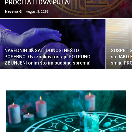
PROČITATI DVA PUTA!
Nevena G
-
August 8, 2026
NAREDNIH 48 SATI DONOSI NEŠTO
SUSRET S
POSEBNO: Ovi znakovi ostaju POTPUNO
su JAKO 
ZBUNJENI onim što im sudbina sprema!
smiju PR