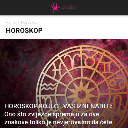
Home
Horoskop
HOROSKOP
HOROSKOP KOJI ĆE VAS IZNENADITI:
Ono što zvijezde spremaju za ove
znakove toliko je nevjerovatno da ćete