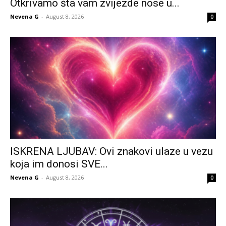
Otkrivamo šta vam zvijezde nose u...
Nevena G
-
August 8, 2026
0
ISKRENA LJUBAV: Ovi znakovi ulaze u vezu
koja im donosi SVE...
Nevena G
-
August 8, 2026
0