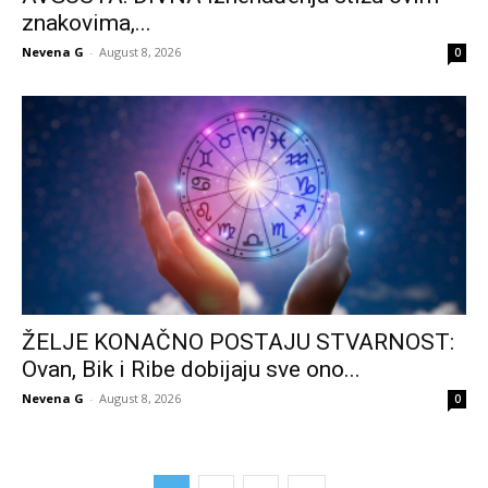
znakovima,...
Nevena G
-
August 8, 2026
0
ŽELJE KONAČNO POSTAJU STVARNOST:
Ovan, Bik i Ribe dobijaju sve ono...
Nevena G
-
August 8, 2026
0