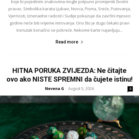
koje bi pojedinim znakovima mogle potpuno promijeniti životni
pravac. Simbolika karata Ljubavi, Novca, Pisma, Sreće, Putovanja,
Vjernosti, Iznenadne radosti i Sudije pokazuje da završni mjeseci
godine neće biti vrijeme mirovanja. Ono što je dugo čekalo pravi
trenutak konačno se pokreće. Nekome karte najavljuju...
Read more
HITNA PORUKA ZVIJEZDA: Ne čitajte
ovo ako NISTE SPREMNI da čujete istinu!
Nevena G
August 5, 2026
-
0