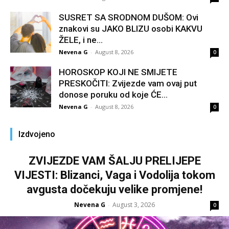
SUSRET SA SRODNOM DUŠOM: Ovi
znakovi su JAKO BLIZU osobi KAKVU
ŽELE, i ne...
Nevena G
-
August 8, 2026
0
HOROSKOP KOJI NE SMIJETE
PRESKOČITI: Zvijezde vam ovaj put
donose poruku od koje ĆE...
Nevena G
-
August 8, 2026
0
Izdvojeno
ZVIJEZDE VAM ŠALJU PRELIJEPE
VIJESTI: Blizanci, Vaga i Vodolija tokom
avgusta dočekuju velike promjene!
Nevena G
August 3, 2026
-
0