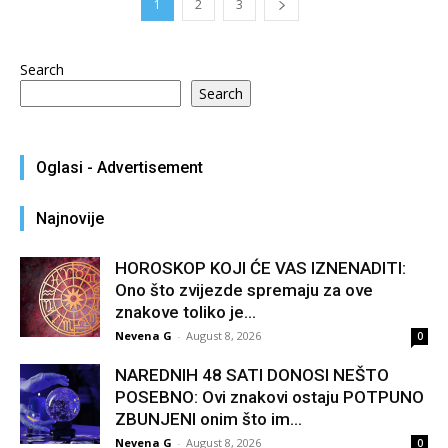
1
2
3
Search
Search
Oglasi - Advertisement
Najnovije
HOROSKOP KOJI ĆE VAS IZNENADITI:
Ono što zvijezde spremaju za ove
znakove toliko je...
Nevena G
-
August 8, 2026
0
NAREDNIH 48 SATI DONOSI NEŠTO
POSEBNO: Ovi znakovi ostaju POTPUNO
ZBUNJENI onim što im...
Nevena G
-
August 8, 2026
0