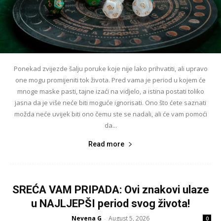
Ponekad zvijezde šalju poruke koje nije lako prihvatiti, ali upravo
one mogu promijeniti tok života. Pred vama je period u kojem će
mnoge maske pasti, tajne izaći na vidjelo, a istina postati toliko
jasna da je više neće biti moguće ignorisati. Ono što ćete saznati
možda neće uvijek biti ono čemu ste se nadali, ali će vam pomoći
da...
Read more
SREĆA VAM PRIPADA: Ovi znakovi ulaze
u NAJLJEPŠI period svog života!
Nevena G
August 5, 2026
-
0