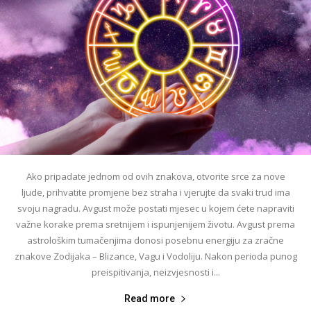
Ako pripadate jednom od ovih znakova, otvorite srce za nove
ljude, prihvatite promjene bez straha i vjerujte da svaki trud ima
svoju nagradu. Avgust može postati mjesec u kojem ćete napraviti
važne korake prema sretnijem i ispunjenijem životu. Avgust prema
astrološkim tumačenjima donosi posebnu energiju za zračne
znakove Zodijaka – Blizance, Vagu i Vodoliju. Nakon perioda punog
preispitivanja, neizvjesnosti i...
Read more