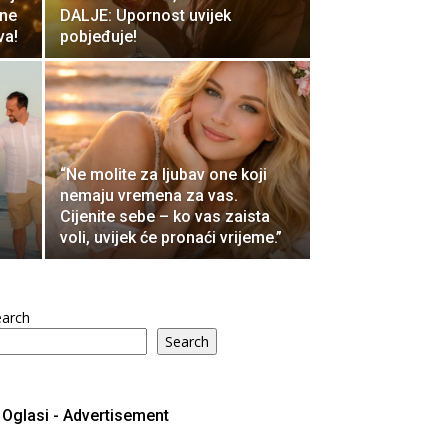
 ne
DALJE: Upornost uvijek
va!
pobjeđuje!
“Ne molite za ljubav one koji
nemaju vremena za vas.
Cijenite sebe – ko vas zaista
voli, uvijek će pronaći vrijeme.”
earch
Search
Oglasi - Advertisement