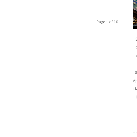
Page 1 of 10
s
vj
d