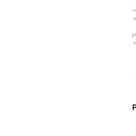
r
u
pr
s
P