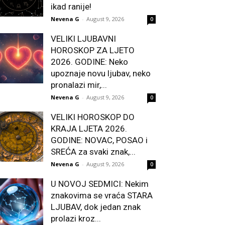
ikad ranije!
Nevena G
-
August 9, 2026
0
VELIKI LJUBAVNI
HOROSKOP ZA LJETO
2026. GODINE: Neko
upoznaje novu ljubav, neko
pronalazi mir,...
Nevena G
-
August 9, 2026
0
VELIKI HOROSKOP DO
KRAJA LJETA 2026.
GODINE: NOVAC, POSAO i
SREĆA za svaki znak,...
Nevena G
-
August 9, 2026
0
U NOVOJ SEDMICI: Nekim
znakovima se vraća STARA
LJUBAV, dok jedan znak
prolazi kroz...