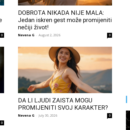
DOBROTA NIKADA NIJE MALA:
e
Jedan iskren gest može promijeniti
nečiji život!
Nevena G
-
August 2, 2026
0
0
DA LI LJUDI ZAISTA MOGU
PROMIJENITI SVOJ KARAKTER?
Nevena G
-
July 30, 2026
0
0