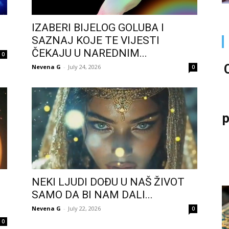
I
IZABERI BIJELOG GOLUBA I
SAZNAJ KOJE TE VIJESTI
ČEKAJU U NAREDNIM...
0
Nevena G
-
July 24, 2026
0
p
NEKI LJUDI DOĐU U NAŠ ŽIVOT
SAMO DA BI NAM DALI...
Nevena G
-
July 22, 2026
0
0