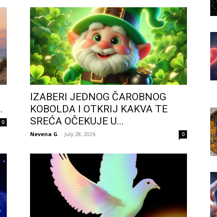
IZABERI JEDNOG ČAROBNOG
.
KOBOLDA I OTKRIJ KAKVA TE
SREĆA OČEKUJE U...
0
Nevena G
-
July 28, 2026
0