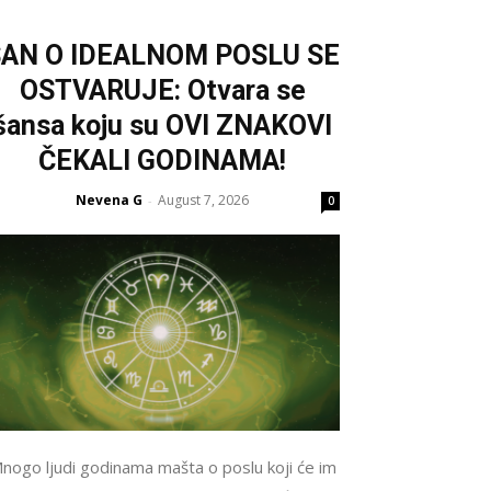
SAN O IDEALNOM POSLU SE
OSTVARUJE: Otvara se
šansa koju su OVI ZNAKOVI
ČEKALI GODINAMA!
Nevena G
August 7, 2026
-
0
nogo ljudi godinama mašta o poslu koji će im