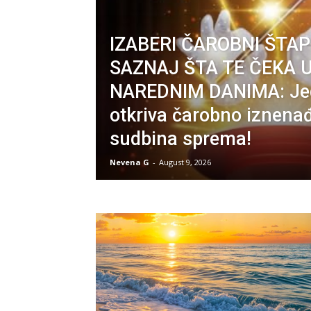
IZABERI ČAROBNI ŠTAPI
SAZNAJ ŠTA TE ČEKA 
NAREDNIM DANIMA: Jed
otkriva čarobno iznenađ
sudbina sprema!
Nevena G
-
August 9, 2026