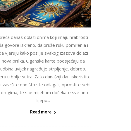
Sreća danas dolazi onima koji imaju hrabrosti
da govore iskreno, da pruže ruku pomirenja i
da vjeruju kako poslije svakog izazova dolazi
nova prilika. Ciganske karte podsjećaju da
udbina uvijek nagrađuje strpljenje, dobrotu i
eru u bolje sutra. Zato današnji dan iskoristite
a završite ono što ste odlagali, oprostite sebi
i drugima, te s osmijehom dočekate sve ono
lijepo...
Read more