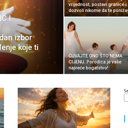
vrijednost, postavi granice i
dozvoli nikome da te poniža
Ć I
U
an izbor
enje koje ti
ČUVAJTE ONO ŠTO NEMA
CIJENU: Porodica je vaše
najveće bogatstvo!
S