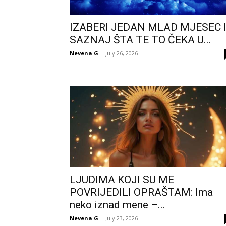
IZABERI JEDAN MLAD MJESEC 
SAZNAJ ŠTA TE TO ČEKA U...
Nevena G
-
July 26, 2026
LJUDIMA KOJI SU ME
POVRIJEDILI OPRAŠTAM: Ima
neko iznad mene –...
Nevena G
-
July 23, 2026