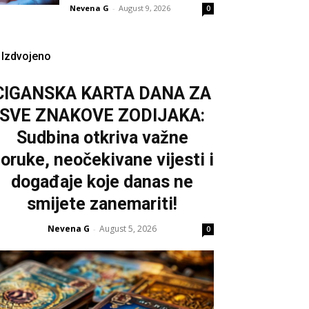
Nevena G
-
August 9, 2026
0
Izdvojeno
CIGANSKA KARTA DANA ZA
SVE ZNAKOVE ZODIJAKA:
Sudbina otkriva važne
oruke, neočekivane vijesti i
događaje koje danas ne
smijete zanemariti!
Nevena G
August 5, 2026
-
0