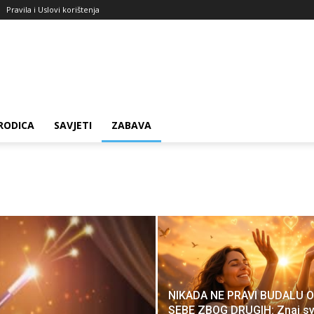
Pravila i Uslovi korištenja
RODICA
SAVJETI
ZABAVA
NIKADA NE PRAVI BUDALU 
SEBE ZBOG DRUGIH: Znaj sv