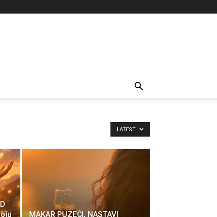
LATEST
OD
oju
MAKAR PUZEĆI, NASTAVI