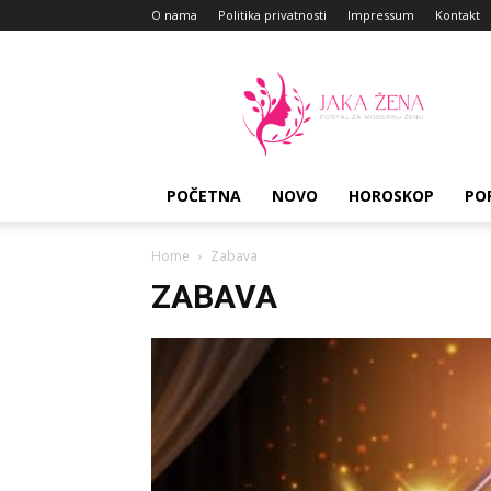
O nama
Politika privatnosti
Impressum
Kontakt
Jaka
Zena
POČETNA
NOVO
HOROSKOP
PO
Home
Zabava
ZABAVA