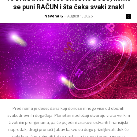
se puni RAČUN i šta čeka svaki znak!
Nevena G
August 1, 2026
-
0
Pred nama je deset dana koji donose mnogo više od običnih
svakodnevnih događaja. Planetarni položaji otvaraju vrata velikim
životnim promjenama, pa će pojedini znakovi ostvariti finansijski
napredak, drugi pronaći ljubav kakvu su dugo priželjkivali, dok će
neki konačno zatvoriti teško poglavlje i krenuti prema mnogo