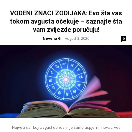
VODENI ZNACI ZODIJAKA: Evo šta vas
tokom avgusta očekuje – saznajte šta
vam zvijezde poručuju!
Nevena G
August 3, 2026
-
0
Najveći dar koji avgust donosi nije samo uspjeh ili novac, već