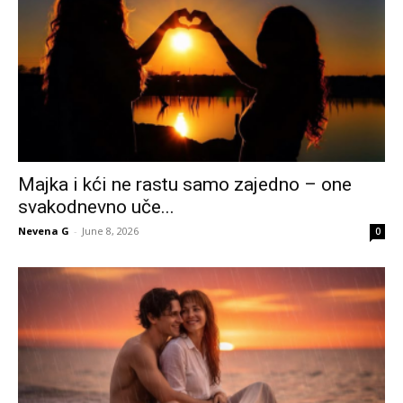
Majka i kći ne rastu samo zajedno – one
svakodnevno uče...
Nevena G
-
June 8, 2026
0