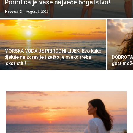
Porodica je vaše najveće bogatstvo!
Nevena G
-
August 6, 2026
MORSKA VODA JE PRIRODNI LIJEK: Evo kako
djeluje na zdravlje i zašto je svako treba
DOBROTA 
iskoristiti!
gest može 