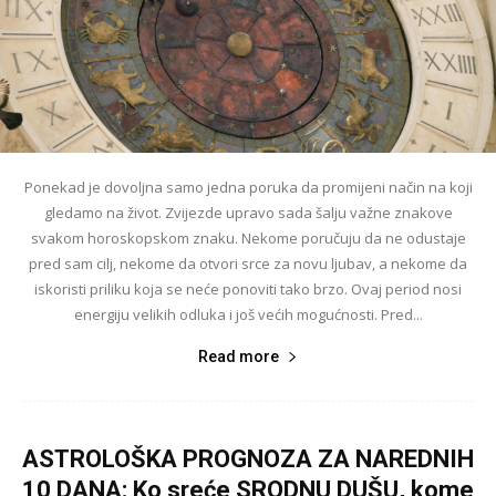
Ponekad je dovoljna samo jedna poruka da promijeni način na koji
gledamo na život. Zvijezde upravo sada šalju važne znakove
svakom horoskopskom znaku. Nekome poručuju da ne odustaje
pred sam cilj, nekome da otvori srce za novu ljubav, a nekome da
iskoristi priliku koja se neće ponoviti tako brzo. Ovaj period nosi
energiju velikih odluka i još većih mogućnosti. Pred...
Read more
ASTROLOŠKA PROGNOZA ZA NAREDNIH
10 DANA: Ko sreće SRODNU DUŠU, kome