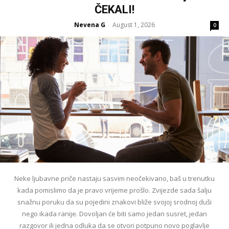
ČEKALI!
Nevena G
August 1, 2026
-
0
Neke ljubavne priče nastaju sasvim neočekivano, baš u trenutku
kada pomislimo da je pravo vrijeme prošlo. Zvijezde sada šalju
snažnu poruku da su pojedini znakovi bliže svojoj srodnoj duši
nego ikada ranije. Dovoljan će biti samo jedan susret, jedan
razgovor ili jedna odluka da se otvori potpuno novo poglavlje