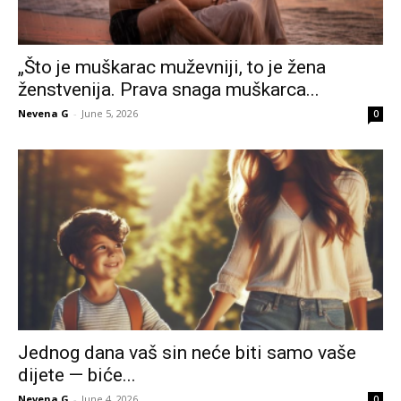
„Što je muškarac muževniji, to je žena
ženstvenija. Prava snaga muškarca...
Nevena G
-
June 5, 2026
0
Jednog dana vaš sin neće biti samo vaše
dijete — biće...
Nevena G
-
June 4, 2026
0