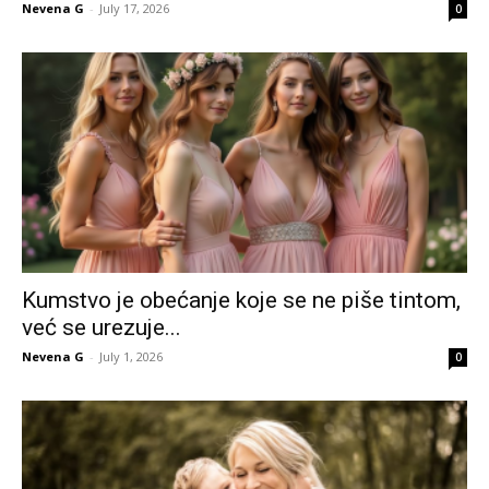
Nevena G
-
July 17, 2026
0
Kumstvo je obećanje koje se ne piše tintom,
već se urezuje...
Nevena G
-
July 1, 2026
0