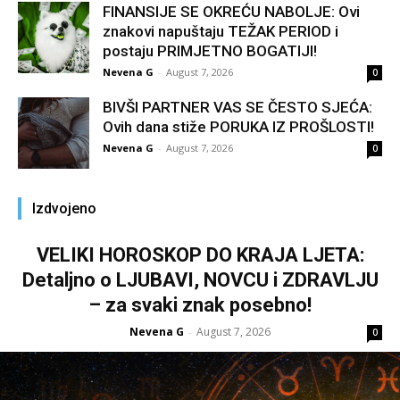
FINANSIJE SE OKREĆU NABOLJE: Ovi
znakovi napuštaju TEŽAK PERIOD i
postaju PRIMJETNO BOGATIJI!
Nevena G
-
August 7, 2026
0
BIVŠI PARTNER VAS SE ČESTO SJEĆA:
Ovih dana stiže PORUKA IZ PROŠLOSTI!
Nevena G
-
August 7, 2026
0
Izdvojeno
VELIKI HOROSKOP DO KRAJA LJETA:
Detaljno o LJUBAVI, NOVCU i ZDRAVLJU
– za svaki znak posebno!
Nevena G
August 7, 2026
-
0