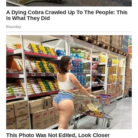
Na poslu – dolazi nagrada za trud, ali i nova odgovornost.
VODOLIJA
Vodolije ulaze u fazu promena koje su možda neizbežne.
Iako vam u početku neće biti lako, ove promene su za
vaše dobro.