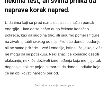
nekima test, ali svima prilika da
naprave korak napred.
U danima koji su pred nama oseća se snažan pomak
energije – kao da se nešto dugo čekano konačno
pokreće, kao da sudbina tiho, ali sigurno pomera figure
na životnoj tabli svakog od nas. Proleće donosi buđenje,
ali ne samo prirode – već i emocija, istina i želja koje više
ne mogu da se potiskuju. Neki znaci će konačno osetiti
olakšanje, neki će doživeti iznenađenja koja menjaju tok
događaja, dok će pojedini morati da donesu odluke koje
će im oblikovati naredni period.
Sadržaj se nastavlja nakon oglasa