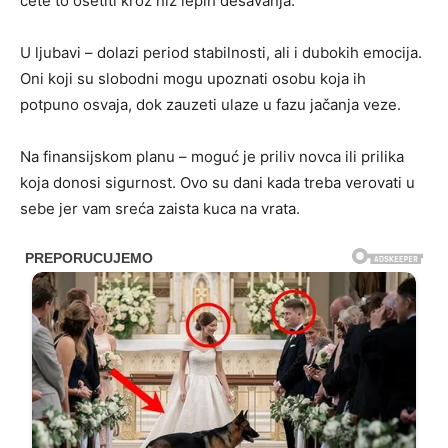
ćete to osetiti kroz niz lepih dešavanja.
U ljubavi – dolazi period stabilnosti, ali i dubokih emocija.
Oni koji su slobodni mogu upoznati osobu koja ih
potpuno osvaja, dok zauzeti ulaze u fazu jačanja veze.
Na finansijskom planu – moguć je priliv novca ili prilika
koja donosi sigurnost. Ovo su dani kada treba verovati u
sebe jer vam sreća zaista kuca na vrata.