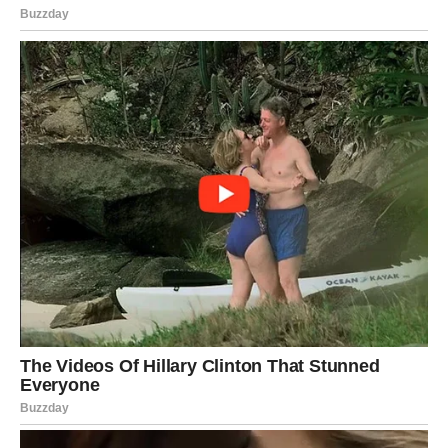
U ljubavi – mogući su neočekivani obrti. Budite otvoreni
za nova iskustva.
Na ličnom planu – rastete i menjate se, čak i ako to ne
primećujete odmah.
RIBE
Ribe ulaze u fantastičan period – kao da vam se sve
konačno slaže. Energija vam je naklonjena i donosi vam
prilike koje ne smete propustiti.
U ljubavi – dolaze lepi trenuci, romantika i emocije koje
vas ispunjavaju. Slobodne Ribe mogu započeti priču koja
ima potencijal da traje.