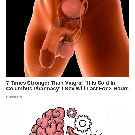
Lavovi će biti u centru pažnje – ali ne bez razloga. Pred
vama su dani u kojima ćete pokazati svoju snagu i
harizmu, ali i doneti odluke koje menjaju pravac.
U ljubavi – neko vas posmatra i divi vam se, ali vi možda
još uvek niste sigurni šta želite. Budite iskreni prema
sebi.
Na poslovnom planu – dolazi prilika za napredak, ali
zahteva odgovornost. Ako je prihvatite, može vas odvesti
daleko.
DEVICA
Device ulaze u period kada se konačno vidi rezultat
njihovog truda. Sve ono što ste radili u tišini sada dolazi
na naplatu.