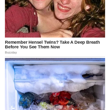
Na ličnom planu – osećaćete potrebu za promenom.
Poslušajte sebe, jer vas intuicija vodi u pravom smeru.
ŠKORPIJA
Škorpije ulaze u intenzivan period pun emocija i strasti.
Ništa neće biti površno – sve će imati dubinu.
U ljubavi – moguće su jake emocije, ali i suočavanja. Ako
nešto nije stabilno, sada će se pokazati.
Na poslovnom planu – dolazi prilika da pokažete koliko
vredite. Iskoristite je.
STRELAC
Strelčevi mogu očekivati iznenađenje koje menja tok