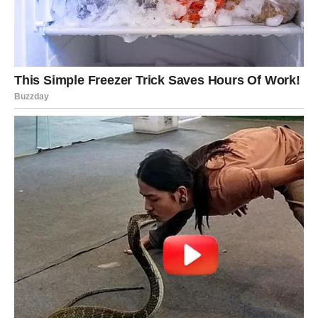
narednih dana. To može biti susret, vest ili prilika koja
dolazi potpuno neočekivano.
U ljubavi – moguće je da vas neko iznenadi iskrenim
priznanjem ili gestom koji niste očekivali.
Na životnom planu – ovo iznenađenje vas može pokrenuti
i otvoriti nova vrata. Budite spremni da reagujete.
JARAC
Jarčevi ulaze u period stabilizacije. Nakon turbulentnih
dana, dolazi mirnija energija.
U ljubavi – odnos koji vam je važan postaje jasniji. Vi
znate gde stojite.