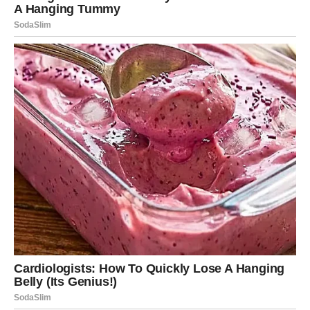
BLIZANCI
Blizanci ulaze u dane preispitivanja i unutrašnjih
promena. Možda ćete se naći između prošlosti i
budućnosti, između onoga što je bilo i onoga što tek
dolazi.
U ljubavi – moguće su poruke, razgovori ili susreti koji
bude emocije koje ste mislili da su završene. Nemojte
donositi odluke u brzini – dajte sebi vremena.
Na poslu – dolazi manji izazov, ali vi imate sposobnost da