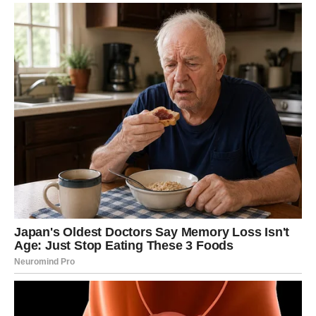
ga pretvorite u prednost. Ključ je u komunikaciji.
RAK
Rakovi ulaze u period emotivne jasnoće. Sve ono što vas
je mučilo počinje da dobija smisao, i vi konačno vidite
stvari onakvima kakve jesu.
U ljubavi – dolazi iskren razgovor koji može promeniti tok
vaše veze. Slobodni Rakovi mogu ući u novu priču koja
donosi mir i sigurnost.
Na ličnom planu – osećaćete olakšanje, kao da vam teret
pada sa leđa. Ovo su dani isceljenja.
LAV