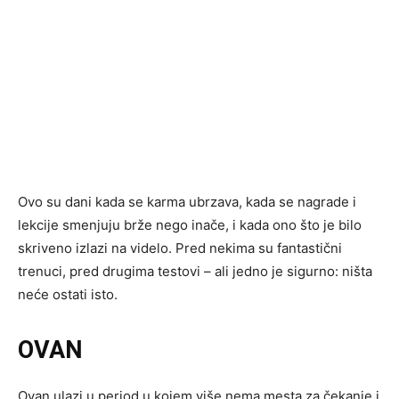
Ovo su dani kada se karma ubrzava, kada se nagrade i
lekcije smenjuju brže nego inače, i kada ono što je bilo
skriveno izlazi na videlo. Pred nekima su fantastični
trenuci, pred drugima testovi – ali jedno je sigurno: ništa
neće ostati isto.
OVAN
Ovan ulazi u period u kojem više nema mesta za čekanje i