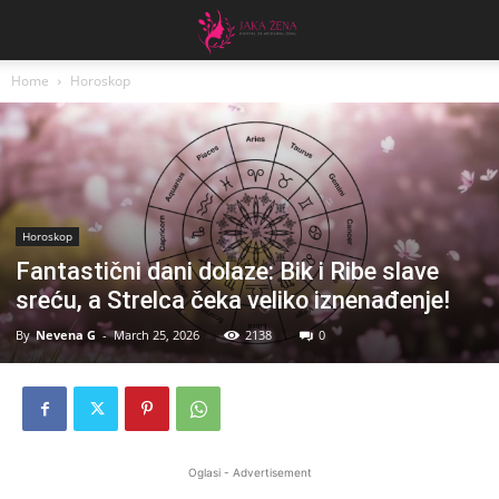
Home
Horoskop
Horoskop
Fantastični dani dolaze: Bik i Ribe slave
sreću, a Strelca čeka veliko iznenađenje!
By
Nevena G
-
March 25, 2026
2138
0
Oglasi - Advertisement