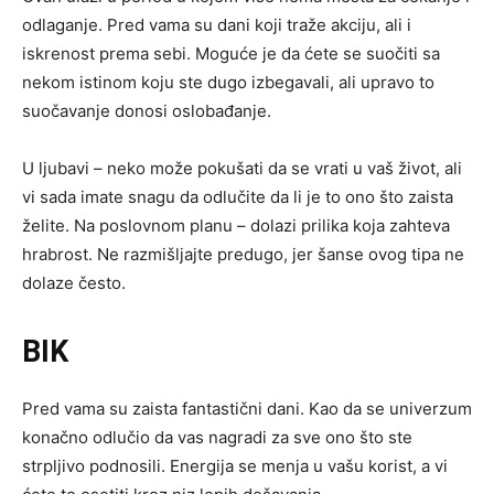
odlaganje. Pred vama su dani koji traže akciju, ali i
iskrenost prema sebi. Moguće je da ćete se suočiti sa
nekom istinom koju ste dugo izbegavali, ali upravo to
suočavanje donosi oslobađanje.
U ljubavi – neko može pokušati da se vrati u vaš život, ali
vi sada imate snagu da odlučite da li je to ono što zaista
želite. Na poslovnom planu – dolazi prilika koja zahteva
hrabrost. Ne razmišljajte predugo, jer šanse ovog tipa ne
dolaze često.
BIK
Pred vama su zaista fantastični dani. Kao da se univerzum
konačno odlučio da vas nagradi za sve ono što ste
strpljivo podnosili. Energija se menja u vašu korist, a vi