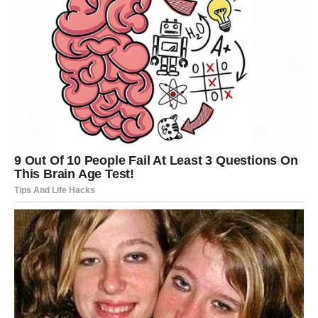
U ljubavi – odnos koji vam je važan ulazi u stabilniju fazu.
Slobodne Device mogu upoznati nekoga kroz posao ili
svakodnevne okolnosti.
Na finansijskom planu – dolazi poboljšanje, ali i potreba
da pametno raspolažete novcem.
VAGA
Vage će se naći pred važnim odlukama. Ovo su dani kada
morate birati između srca i razuma.
U ljubavi – moguće su dileme, ali i situacije koje traže
iskrenost. Ne bežite od razgovora.