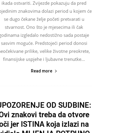
ikada ostvariti. Zvijezde pokazuju da pred
ojedinim znakovima dolazi period u kojem će
se dugo čekane želje početi pretvarati u
stvarnost. Ono što je mjesecima ili čak
godinama izgledalo nedostižno sada postaje
sasvim moguće. Predstojeći period donosi
eočekivane prilike, velike životne preokrete,
finansijske uspjehe i ljubavne trenutke...
Read more
UPOZORENJE OD SUDBINE:
Ovi znakovi treba da otvore
oči jer ISTINA koja izlazi na