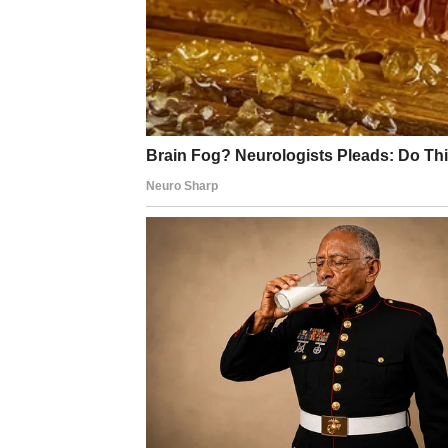
BLIZANCI
Zvijezde vam donose neočekivane vijesti i 
Moguće je poznanstvo koje vam potpuno mij
Ništa više neće biti isto
Pred vama su veoma uzbudljivi trenuci.
RAK
Rakovi su među najvećim sretnicima naredn
Poslije mnogo tuge dolazi osjećaj mira, sre
Sudbina vam šalje ono što ste 