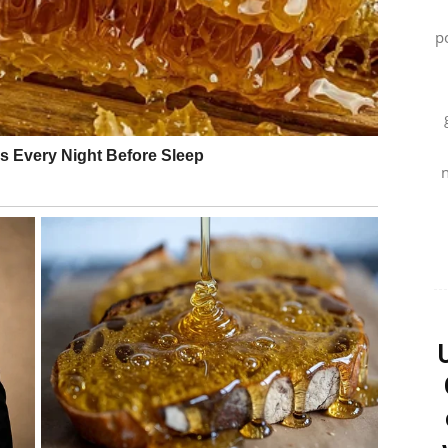
p
veoma zanimljive susrete.
enja pogled na ljubav.
n
ih dana.
će i emotivnog zadovoljstva.
dugo čekali