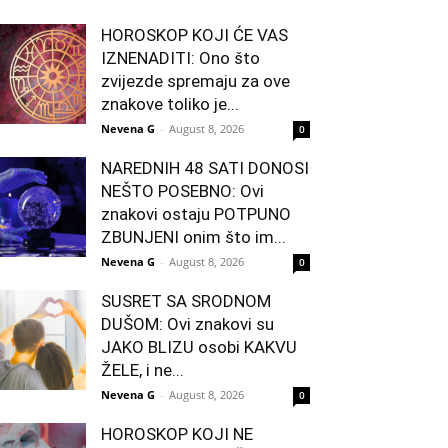
HOROSKOP KOJI ĆE VAS
IZNENADITI: Ono što
zvijezde spremaju za ove
znakove toliko je...
Nevena G
-
August 8, 2026
0
NAREDNIH 48 SATI DONOSI
NEŠTO POSEBNO: Ovi
znakovi ostaju POTPUNO
ZBUNJENI onim što im...
Nevena G
-
August 8, 2026
0
SUSRET SA SRODNOM
DUŠOM: Ovi znakovi su
JAKO BLIZU osobi KAKVU
ŽELE, i ne...
Nevena G
-
August 8, 2026
0
HOROSKOP KOJI NE