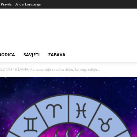
Pravila i Uslovi korištenja
RODICA
SAVJETI
ZABAVA
IH 10 DANA: Ko upoznaje srodnu dušu, ko napreduje...