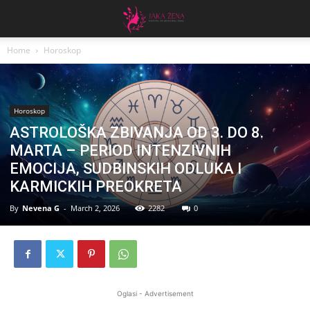
Home
Horoskop
Horoskop
ASTROLOŠKA ZBIVANJA OD 3. DO 8.
MARTA – PERIOD INTENZIVNIH
EMOCIJA, SUDBINSKIH ODLUKA I
KARMICKIH PREOKRETA
By
Nevena G
-
March 2, 2026
2282
0
Oglasi - Advertisement