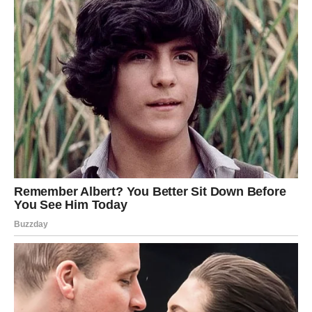
Ovo je period kada morate birati iskrenost, čak i ako je
neprijatna, jer samo istina vodi napred.
RAK – EMOTIVNO ČIŠĆENJE I
ZATVARANJE KRUGA
Rakovi prolaze kroz emotivni vrhunac. Moguće je
suočavanje sa prošlošću, posebno u ljubavi. Ako postoji
nerazjašnjena priča, sada dolazi do njenog razrešenja.
Ovo može biti povratak bivše ljubavi – ali i konačno
zatvaranje vrata bez gorčine.
Ovi dani vas uče da pustite ono što vas je bolelo, kako
biste napravili prostor za stabilniju sreću.