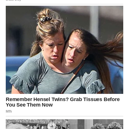
VODOLIJA – NEOČEKIVANE
INFORMACIJE I NOVI UVIDI
Vodolije mogu saznati nešto što menja njihovu percepciju
situacije.
U ljubavi dolazi do emotivnog iznenađenja – poruka,
poziv ili priznanje.
Ovo je period kada intuicija postaje vaš najjači saveznik.
RIBE – INTUICIJOM KA SREĆI
Ribe su pod snažnim emotivnim uticajem ovog perioda.