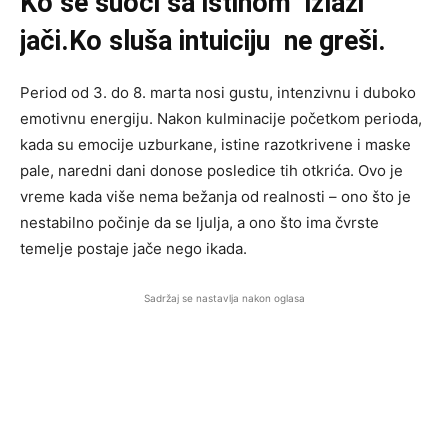
Ko se suoči sa istinom izlazi
jači.Ko sluša intuiciju ne greši.
Period od 3. do 8. marta nosi gustu, intenzivnu i duboko
emotivnu energiju. Nakon kulminacije početkom perioda,
kada su emocije uzburkane, istine razotkrivene i maske
pale, naredni dani donose posledice tih otkrića. Ovo je
vreme kada više nema bežanja od realnosti – ono što je
nestabilno počinje da se ljulja, a ono što ima čvrste
temelje postaje jače nego ikada.
Sadržaj se nastavlja nakon oglasa