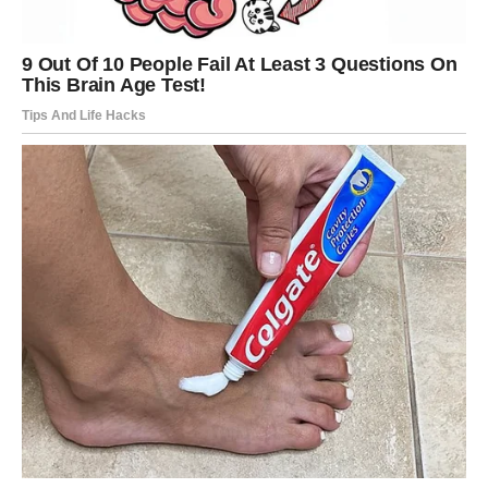
KOJA MENJA SVE
Škorpije prolaze kroz snažan unutrašnji preokret. Tajna
može izaći na videlo, ili dolazi do priznanja koje menja
dinamiku odnosa.
Ovo je period dubokog suočavanja, ali i oslobađanja.
Iz svega izlazite jači, sigurniji i jasniji u svojim željama.
STRELAC – PROMENE
PLANOVA, ALI U VAŠU KORIST
Strelčevi mogu doživeti iznenadnu promenu planova.
Ono što ste smatrali sigurnim sada se preispituje.