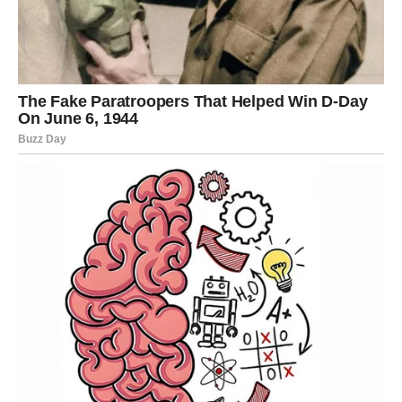
VAGA – PARTNERSTVO POD
LUPOM
Vage su suočene sa pitanjem ravnoteže. Da li dajete više
nego što dobijate?
Od 3. do 8. marta moguća je važna odluka – ostati ili
krenuti dalje. Ako postoji iskrena emocija, odnos prelazi
na viši nivo.
Ovo je period kada birate sebe bez osećaja krivice.
ŠKORPIJA – TRANSFORMACIJA