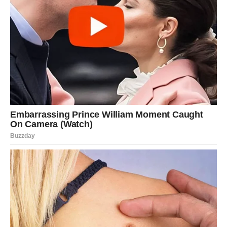
LAV – LOJALNOST, STRAST I
ODLUČNOST
Lavovi osećaju snažnu potrebu za potvrdom. U ljubavi
može doći do intenzivnih razgovora, ali i do strastvenih
pomirenja.
Neko pokazuje svoje pravo lice – i vi jasno vidite kome
možete verovati.
Poslovno, moguće je priznanje ili prilika da zablistate.
Ovo je period kada vraćate samopouzdanje koje je možda
bilo poljuljano.
DEVICA – PRAKTIČNE ODLUKE I
EMOTIVNA REALNOST