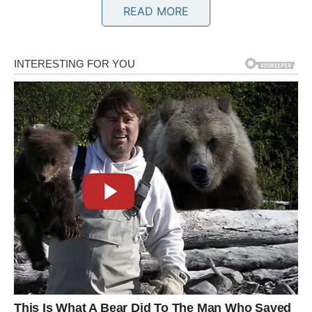
READ MORE
OVAN – EMOTIVNI PRESEK I
NOVA HRABROST
Od 3. do 8. marta Ovan prolazi kroz unutrašnji dijalog.
Ako ste se borili između ponosa i emocije, sada dolazi
trenutak da odlučite šta vam je važnije.
U ljubavi može doći do razgovora koji menja dinamiku
odnosa. Partner traži jasnoću, a vi shvatate da više nema
prostora za poluistine. Slobodni Ovnovi mogu doživeti
iznenadno javljanje osobe iz prošlosti, što budi stare
emocije.