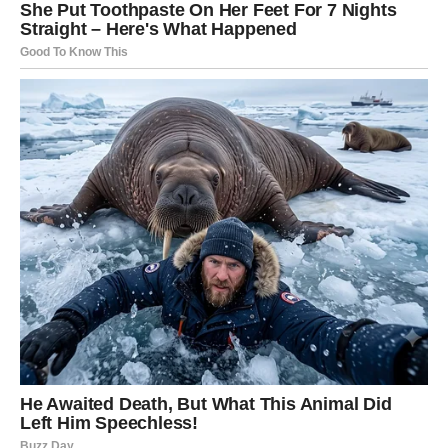
U ljubavi dolazi do iskrenog razgovora koji donosi
rasterećenje.
Ovo je period kada shvatate da prava sloboda dolazi tek
kada ste iskreni prema sebi.
JARAC – OZBILJNI KORACI KA
STABILNOSTI
Jarčevi donose važne odluke. Poslovno, moguće je
rešavanje finansijskog pitanja ili sklapanje dugoročnog
dogovora.
U ljubavi dolazi do razgovora o zajedničkoj budućnosti.
Ono što se sada učvrsti, ima potencijal da traje dugo.