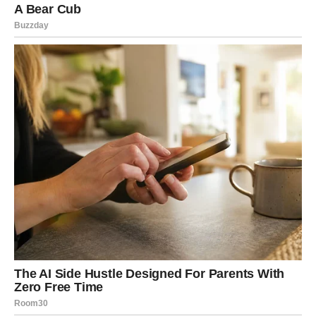
Poslovno, moguća je prilika koja zahteva hrabru odluku.
Ovo je period kada učite da reagujete mudro, a ne
impulsivno.
BIK – STABILNOST NA TESTU,
ALI I NAGRADA ZA STRPLJENJE
Bikovi osećaju snažnu potrebu za sigurnošću, ali
okolnosti vas podstiču da izađete iz zone komfora.
U ljubavi dolazi do produbljivanja odnosa kroz iskren
razgovor. Ako je veza stabilna, sada postaje još jača. Ako
nije – suočavate se sa realnošću bez iluzija.
Finansijski aspekt je naglašen – moguće je rešavanje
dugogodišnjeg pitanja ili nova poslovna prilika koja