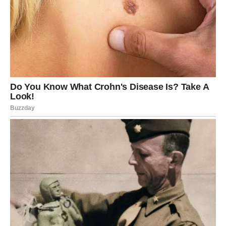
Device u ovom periodu sagledavaju realnost bez
ružičastih naočara.
U ljubavi dolazi do razgovora o budućnosti – planovi se
konkretizuju. Ako je odnos stabilan, sada postaje
ozbiljniji. Ako nije – donosite racionalnu odluku.
Poslovno, možete dobiti priliku za reorganizaciju ili
napredak.