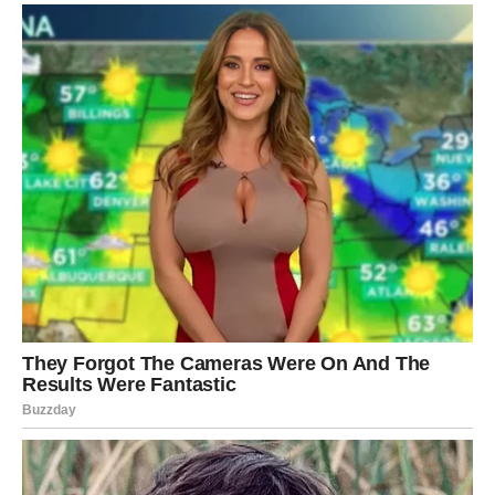
donosi stabilnost.
Ovo je period kada shvatate da promene nisu neprijatelj,
već put ka većoj sigurnosti.
BLIZANCI – REČI KOJE IMAJU
TEŽINU SUDBINE
Blizanci su u centru komunikacionih dešavanja. Od 3. do
8. marta moguće su važne poruke, pozivi ili susreti koji
menjaju planove.
U ljubavi, neko može priznati osećanja koja su dugo
skrivana. Ako ste u vezi, dolazi do razjašnjenja
nesporazuma.