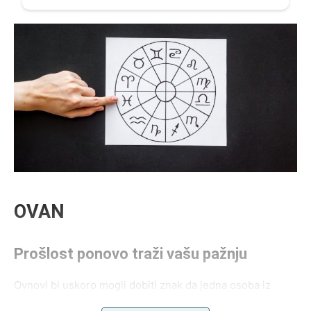
OVAN
Prošlost ponovo traži vašu pažnju
Ovnovi bi uskoro mogli dobiti znak da jedna osoba iz
prošlosti još uvijek misli na njih. To može biti poruka,