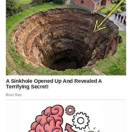
mogla bi se vratiti u vaš život na način koji niste očekivali.
Moguće je javljanje, iskreno izvinjenje ili razgovor koji
otvara vrata novoj prilici.
Ono što je posebno naglašeno jeste da ni vi ni ta osoba
nikada niste potpuno ugasili emocije.
Poruka srca
Ne bojte se dati šansu ako osjećate da je ovaj put
drugačije.
LAV
Sudbina vas ponovo spaja
Lavovi bi mogli imati utisak da ih život namjerno vraća na