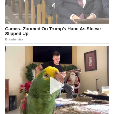
Prava osjećanja često pronađu put nazad.
ŠKORPIJA
Prošlost donosi veliko iznenađenje
Škorpije bi mogle dobiti poruku ili poziv koji mijenja