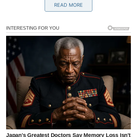
slučajan susret ili informacija koja dolazi preko
READ MORE
zajedničkih prijatelja.
Iako ćete na početku pokušati djelovati ravnodušno,
duboko u sebi znaćete da vas je to dotaklo mnogo više
nego što želite priznati.
Poruka srca
Ne donosite odluke iz inata ili ponosa.
BIK
Emocije nisu nestale
Bikovi su među znakovima koji teško zaboravljaju kada
nekoga iskreno zavole.