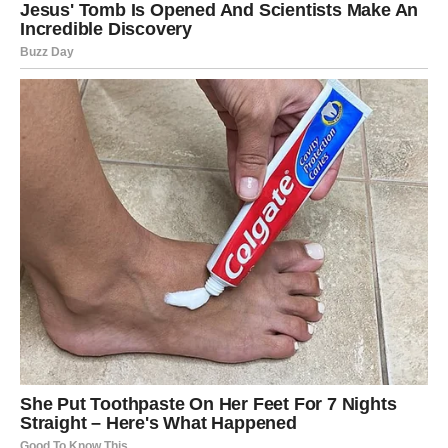
imati mnogo sretniji kraj.
Poruka srca
Ne zatvarajte vrata prije nego što čujete šta druga strana
ima reći.
JARAC
Vrijeme liječi, ali i spaja
Jarčevi bi mogli shvatiti da su i oni i bivši partner prošli
kroz važne promjene.
Upravo zbog toga sada postoji mnogo više šansi za
razumijevanje nego ranije.