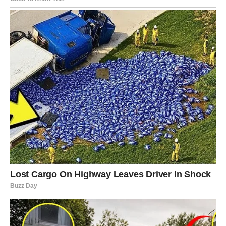
Poruka srca
Ljudi se ponekad zaista promijene.
VODOLIJA
Sudbina vam daje izbor
Vodolije uskoro dolaze u situaciju da biraju između
prošlosti i budućnosti.
Neko iz bivšeg života mogao bi se pojaviti baš kada
mislite da ste sve ostavili iza sebe.
Poruka srca
Dobro razmislite šta zaista želite.