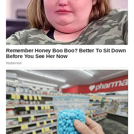
potpuno preboljeli, te
Škorpije
, koje očekuje veliko
emotivno iznenađenje.
Zvijezde poručuju da ponekad druga prilika nije znak da
treba živjeti u prošlosti, već prilika da se ispravi ono što
nekada nije imalo šansu da uspije.