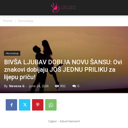
Home
Horoskop
Horoskop
BIVŠA LJUBAV DOBIJA NOVU ŠANSU: Ovi
znakovi dobijaju JOŠ JEDNU PRILIKU za
lijepu priču!
By
Nevena G
-
June 24, 2026
892
0
Oglasi - Advertisement