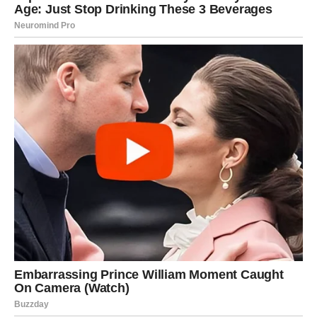
Zvijezde pokazuju da bi osoba iz prošlosti mogla ponovo
pokazati interesovanje za vas. Ovoga puta situacija
izgleda mnogo zrelije i iskrenije nego ranije.
Poruka srca
Pitajte se da li je razlog prekida i dalje prisutan.
BLIZANCI
Neočekivan razgovor mijenja mnogo
toga
Blizanci bi mogli ući u komunikaciju sa osobom za koju su
mislili da je zauvijek ostala iza njih.