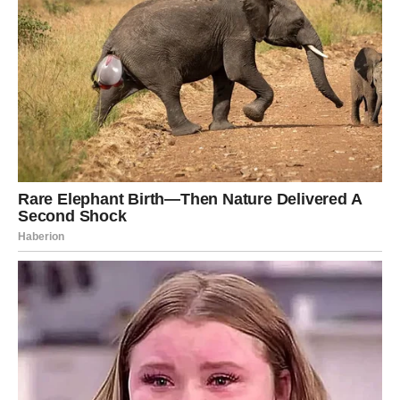
što je prerano izgubila. Upravo zato će naredni period biti
pun emocija, preispitivanja i važnih odluka.
Poruka srca
Ako osjećate da ljubav zaslužuje novu priliku, ne
dozvolite da vas prošli strahovi zaustave.
Neke ljubavne priče ne završavaju onda kada se ljudi
razdvoje. One ostaju da žive kroz uspomene, emocije i
pitanja na koja nikada nije stigao pravi odgovor. Zvijezde
sada pokazuju da određeni znakovi dobijaju priliku da još
jednom pogledaju prema prošlosti i vide da li tamo postoji
budućnost.
Najviše pažnje privlače
Ribe
, kojima dolazi velika druga
šansa,
Rakovi
, kojima se vraća osoba koju nikada nisu