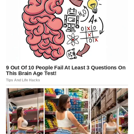
mjesto gdje je jedna važna priča stala.
Moguće je da ćete iznenada sresti osobu koju dugo niste
vidjeli ili da ćete dobiti poruku koja vas ostavlja bez riječi.
Poruka srca
Ponekad druga šansa vrijedi više od prve.
DJEVICA
Vrijeme donosi odgovore
Djevice će konačno dobiti priliku da saznaju ono što im je
dugo bilo nejasno.
Jedna osoba iz prošlosti mogla bi otvoreno govoriti o