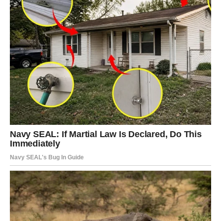
RIBE
NAJVEĆA DRUGA ŠANSA STIŽE UPRAVO
VAMA
Ribe su apsolutni favoriti ovog horoskopa. Zvijezde
pokazuju da se jedna velika ljubavna priča iz prošlosti
ponovo aktivira.
Osoba koju nikada niste potpuno zaboravili mogla bi
pokazati želju za novim početkom. Ovoga puta okolnosti
su drugačije, emocije zrelije, a šanse za uspjeh mnogo
veće.
Mnoge Ribe će imati osjećaj da im sudbina vraća nešto