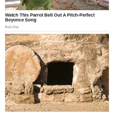
njihov pogled na bivšu ljubav.
Osoba za koju ste mislili da je krenula dalje možda još
uvijek nosi ista osjećanja.
Poruka srca
Ne reagujte impulsivno, dajte sebi vremena.
STRIJELAC
Nova prilika za staru priču
Strijelčevi ulaze u period tokom kojeg će imati priliku da
razmisle o odnosu koji je nekada mnogo značio.
Zvijezde pokazuju da bi nastavak te priče sada mogao