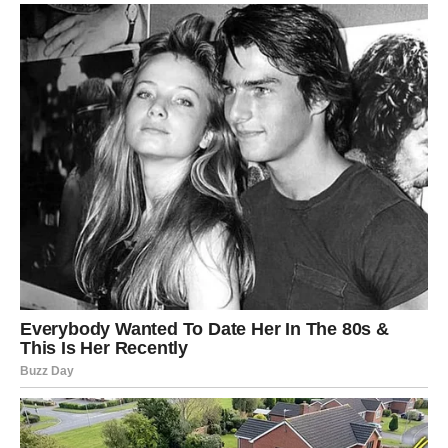
Taj razgovor donosi odgovore koje dugo niste imali i
pomaže vam da jasnije sagledate cijelu situaciju.
Poruka srca
Budite iskreni prema sebi i svojim osjećanjima.
RAK
LJUBAV KOJU NIKADA NISTE POTPUNO
PREBOLJELI
Rakovi su među najvećim favoritima ovog ljubavnog
horoskopa.
Osoba koja je nekada imala posebno mjesto u vašem srcu