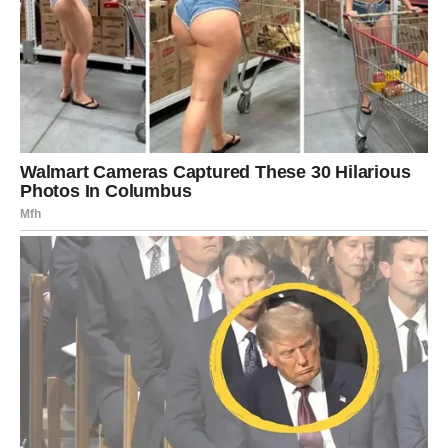
osjećanjima i stvarima koje su ostale nedorečene.
Poruka srca
Ne dozvolite da vas strah spriječi da čujete istinu.
VAGA
Ljubavna priča nije završena
Vage bi uskoro mogle shvatiti da određeni odnos nije
izgubio svoju važnost.
Iako je prošlo dosta vremena, emocije su i dalje prisutne
s obje strane.
Poruka srca