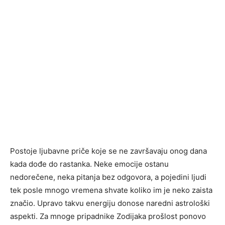
Postoje ljubavne priče koje se ne završavaju onog dana
kada dođe do rastanka. Neke emocije ostanu
nedorečene, neka pitanja bez odgovora, a pojedini ljudi
tek posle mnogo vremena shvate koliko im je neko zaista
značio. Upravo takvu energiju donose naredni astrološki
aspekti. Za mnoge pripadnike Zodijaka prošlost ponovo