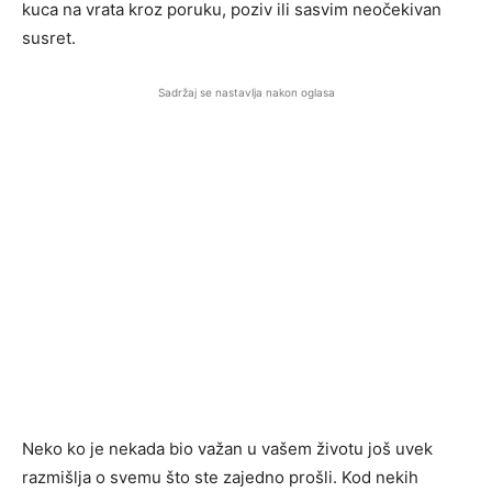
kuca na vrata kroz poruku, poziv ili sasvim neočekivan
susret.
Sadržaj se nastavlja nakon oglasa
Neko ko je nekada bio važan u vašem životu još uvek
razmišlja o svemu što ste zajedno prošli. Kod nekih