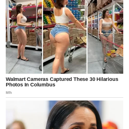
otvori vrata novom početku.
Škorpija
Škorpijama prošlost donosi veliko iznenađenje. Osoba sa
kojom imate nedovršenu priču želi da vam pokaže koliko
se promenila i koliko joj je bilo teško da prihvati rastanak.