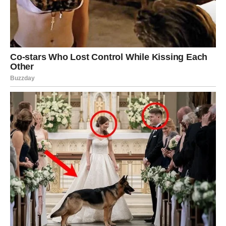
Ribe
Ribe ulaze u period u kojem će prošlost ponovo pokucati
na vrata njihovog srca. Bivša ljubav želi da objasni ono
što je nekada ostalo neizgovoreno i pokaže koliko se
promenila.
Ako budete spremni za iskren razgovor, mogli biste
pronaći odgovore koji će vam doneti veliko olakšanje.
Pred mnogim znacima nalazi se period u kojem će
prošlost ponovo tražiti svoje mesto. Neočekivane poruke,
iskrena priznanja i susreti koji bude uspomene pokazaće
da neke ljubavne priče ne nestaju lako. Za neke će ovo
biti prilika za novi početak, dok će drugima doneti mir i
potvrdu da su izabrali pravi put.
Najviše pažnje privlače Blizanci, Lavovi, Vodolije i Ribe,