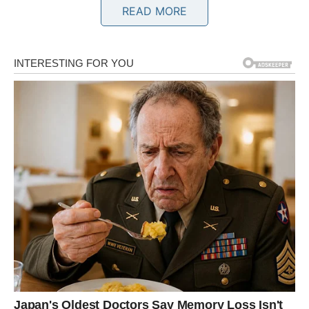
neizgovoreno.
READ MORE
Na vama je da odlučite da li želite da otvorite novo
poglavlje ili nastavite svojim putem.
Blizanci
Blizanci će biti među znakovima kojima prošlost
najglasnije kuca na vrata. Osoba koju ste nekada voleli
želi novu priliku da vam pokaže koliko joj i dalje značite.
Neočekivani susret ili iskrena poruka mogli bi promeniti
vaše raspoloženje i otvoriti pitanja za koja ste mislili da su
odavno rešena.
Rak