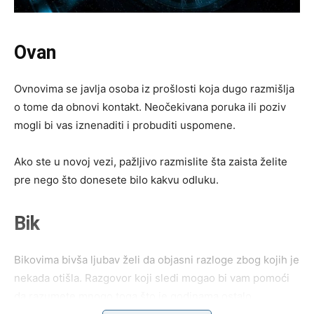
Ovan
Ovnovima se javlja osoba iz prošlosti koja dugo razmišlja
o tome da obnovi kontakt. Neočekivana poruka ili poziv
mogli bi vas iznenaditi i probuditi uspomene.
Ako ste u novoj vezi, pažljivo razmislite šta zaista želite
pre nego što donesete bilo kakvu odluku.
Bik
Bikovima bivša ljubav želi da objasni razloge zbog kojih je
nekada otišla. Razgovor koji sledi mogao bi vam pomoći
da razumete mnogo toga što je godinama ostalo