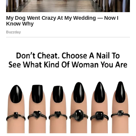
jer upravo njima zvezde donose najveće šanse da
ponovo stupe u kontakt sa bivšom ljubavi. Ipak, svaki
znak dobija priliku da razjasni ono što je ostalo
nedorečeno i donese odluku koja će ga odvesti ka
emotivnoj stabilnosti. Ponekad je dovoljan jedan iskren
razgovor da prošlost konačno pronađe svoje pravo
mesto.