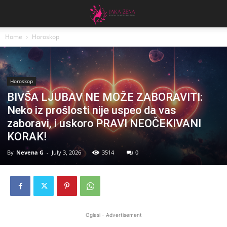
Home
Horoskop
Horoskop
BIVŠA LJUBAV NE MOŽE ZABORAVITI:
Neko iz prošlosti nije uspeo da vas
zaboravi, i uskoro PRAVI NEOČEKIVANI
KORAK!
By
Nevena G
-
July 3, 2026
3514
0
Oglasi - Advertisement