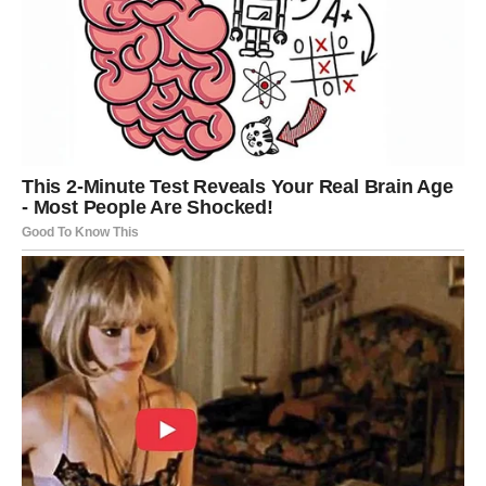
mu značili, a sada želi da vam to otvoreno prizna.
Dobro razmislite pre nego što donesete konačnu odluku.
Vodolija
Vodolije će biti među znakovima kojima bivša ljubav
uskoro pravi neočekivan korak. Osoba iz prošlosti više ne
želi da ćuti i odlučuje da vam se obrati na način koji niste
očekivali. Moguća je poruka, telefonski poziv ili čak
iznenadni susret koji će vas ostaviti bez reči.
Pred vama je prilika da razjasnite sve što je nekada ostalo
nedovršeno i da sami odlučite da li prošlost zaslužuje
novu šansu ili konačno zatvaranje.