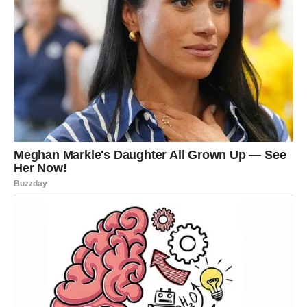
Pred vama je prilika da donesete odluku koja će vam
doneti unutrašnji mir.
Strelac
Strelčevima predstoji sasvim slučajan susret sa bivšom
ljubavi. Razgovor koji će uslediti pokazaće da između vas
i dalje postoji mnogo neizgovorenih emocija.
Bez obzira na ishod, dobićete odgovore koji će vam
mnogo značiti.
Jarac
Jarčevima se javlja bivši partner sa iskrenom željom da
ispravi greške iz prošlosti. Vreme je pokazalo koliko ste