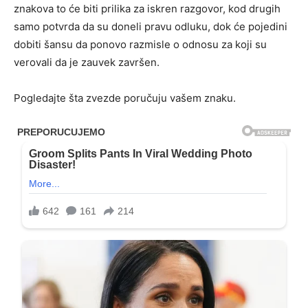
znakova to će biti prilika za iskren razgovor, kod drugih
samo potvrda da su doneli pravu odluku, dok će pojedini
dobiti šansu da ponovo razmisle o odnosu za koji su
verovali da je zauvek završen.
Pogledajte šta zvezde poručuju vašem znaku.