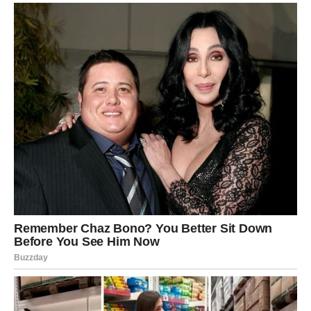
Devica
Device će dobiti poruku koja će ih iskreno iznenaditi.
Bivši partner želi da prizna da je mnogo puta razmišljao o
tome da vam se obrati, ali nije imao dovoljno hrabrosti.
Važno je da slušate svoje srce i da ne donosite odluke
pod uticajem tuđih očekivanja.
Vaga
Vagama dolazi susret koji će probuditi emocije za koje su
verovale da su ostale u prošlosti. Jedan razgovor mogao
bi razjasniti sve ono što je dugo ostalo nedorečeno.
Ako ste slobodni, nije isključeno da upravo ovaj susret