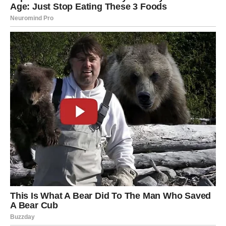
Rakovima dolazi iskreno priznanje od bivšeg partnera.
Reči koje budete čuli doneće vam veliko emotivno
olakšanje i pomoći da mnogo jasnije sagledate prošlost.
Bez obzira na konačan ishod, osetićete da ste zatvorili
jedno važno poglavlje.
Lav
Lavovima se javlja osoba koja je tek posle rastanka
shvatila koliko ste joj značili. Njena želja da obnovi
kontakt biće iskrena, ali će odluka o nastavku priče biti
isključivo na vama.
Ako procenite da su se okolnosti promenile, moguć je
sasvim novi početak.