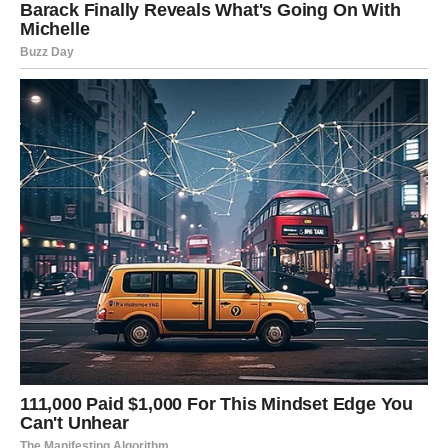
Bivša ljubav ovih dana ponovo ulazi u živote mnogih
znakova Zodijaka, ali posebno će to osjetiti Rakovi, Vage i
Strijelčevi kojima zvijezde šalju povratak emocija i priliku
da konačno riješe priču koja nikada nije bila do kraja
završena.
Ovo je period tokom kojeg univerzum pokazuje da neke
ljubavi ne nestaju — one samo čekaju pravi trenutak da
se ponovo pojave.