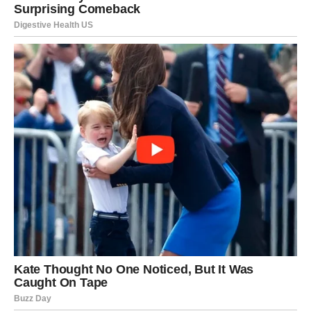
Pred vama su veoma uzbudljivi emotivni trenuci.
RAK
Rakovi su među najvećim ljubavnim miljenicima ovog
perioda.
Osoba iz prošlosti sada se vraća sa iskrenim emocijama i
željom da popravi ono što je izgubila.
Bivša ljubav ponovo kuca na vaša vrata
Pred vama su veoma nježni i sudbinski trenuci.
LAV