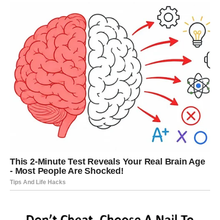
Lavovima dolazi mnogo pažnje i neočekivanih emocija.
Jedna osoba sada jasno pokazuje da vas nikada nije
prestala voljeti.
Srce vam ponovo jače kuca
Pred vama su veoma romantični trenuci.
DJEVICA
Pred vama su dani tokom kojih više nećete moći
ignorisati emocije.
Jedan razgovor ili poruka vraćaju osjećaje koje ste dugo
pokušavali zaboraviti.