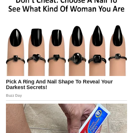
Prošlost vam donosi novu priliku
Pred vama su veoma posebni trenuci.
VAGA
Zvijezde vam donose veoma romantičan i emotivan
period.