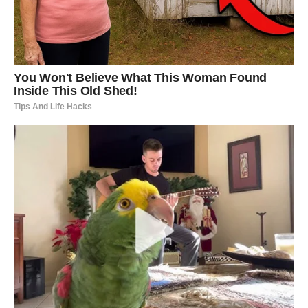
JARAC
Jarčevi konačno prestaju skrivati ono što osjećaju.
Jedna osoba sada želi iskren razgovor i novu priliku za
ljubav.
Srce konačno govori glasnije od razuma
Pred vama su veoma važni emotivni trenuci.
VODOLIJA
Zvijezde vam donose neočekivanu poruku koja potpuno
mijenja vaše emocije.
Jedna osoba sada vam jasno pokazuje da vas nikada nije
zaboravila.