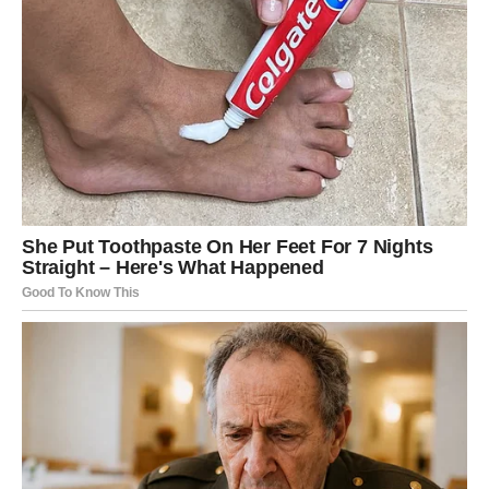
Moguće je da ćete konačno dobiti dokaz da vas jedna
osoba nikada nije prestala voljeti.
Ljubav se vraća onda kada je najmanje
očekujete
Pred vama su trenuci koje ćete dugo pamtiti.
ŠKORPIJA
Pred vama je veoma snažna i strastvena ljubavna
energija.
Jedna osoba sada budi emocije koje više ne možete
ignorisati.