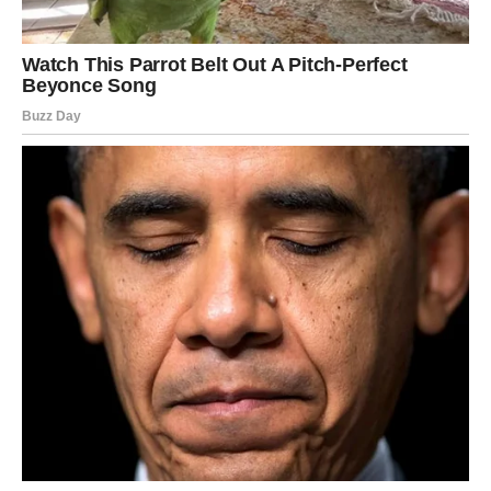
Sudbina vam vraća stare emocije
Pred vama su veoma posebni trenuci.
RIBE
Ribe ulaze u veoma emotivan i nježan period.
Poslije mnogo tuge dolazi osoba koja vam vraća vjeru u
ljubav i sreću.
Duša ponovo osjeća ono što je dugo
nedostajalo
Pred vama su trenuci puni topline i emocija.