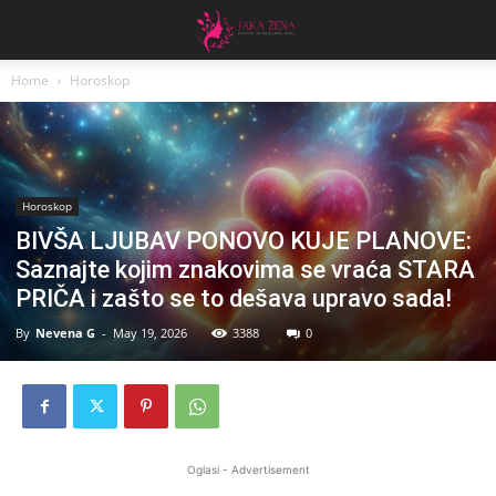
Home
Horoskop
Horoskop
BIVŠA LJUBAV PONOVO KUJE PLANOVE:
Saznajte kojim znakovima se vraća STARA
PRIČA i zašto se to dešava upravo sada!
By
Nevena G
-
May 19, 2026
3388
0
Oglasi - Advertisement