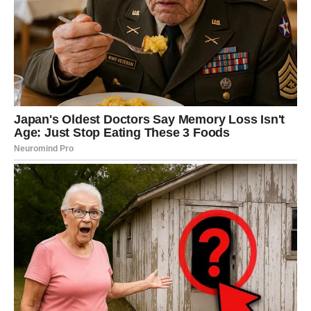
Bit ćete nevjerovatno emotivni
Pred vama su veoma intenzivni trenuci.
STRIJELAC
Nova energija donosi vam kontakt sa osobom koja je
nekada imala posebno mjesto u vašem životu.
Sudbina vam sada daje priliku da završite ono što nikada
nije bilo do kraja završeno.
Ljubav iz prošlosti ponovo se budi
Pred vama su veoma uzbudljivi trenuci.