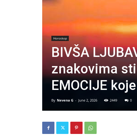
Horoskop
BIVŠA LJUBAV
znakovima sti
EMOCIJE koje 
By
Nevena G
-
June 2, 2026
2449
0