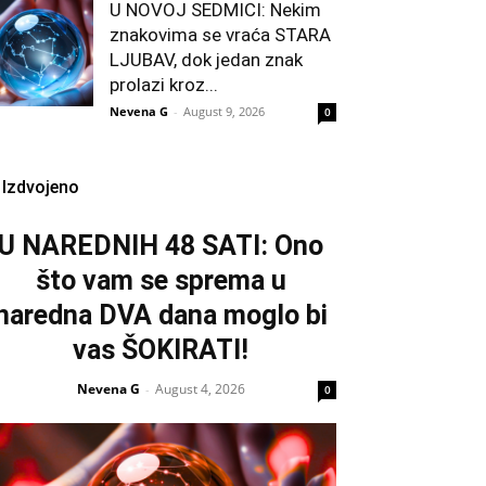
U NOVOJ SEDMICI: Nekim
znakovima se vraća STARA
LJUBAV, dok jedan znak
prolazi kroz...
Nevena G
-
August 9, 2026
0
Izdvojeno
U NAREDNIH 48 SATI: Ono
što vam se sprema u
naredna DVA dana moglo bi
vas ŠOKIRATI!
Nevena G
August 4, 2026
-
0