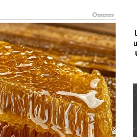
o.
 način da vam se obrati.
u
a sagledate stvari drugačije
ce ima drugačije planove.