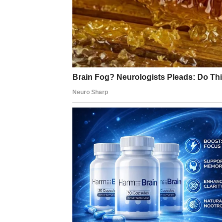
Ljubavna poruka
Budite iskreni prema sebi.
Neke uspomene još uvijek
Pred vama su emotivni trenuci.
BLIZANCI
Poruka koju niste očekivali mogla bi vas ostav
Neko želi obnoviti kontakt koji je davno prek
Ljubavna poruka