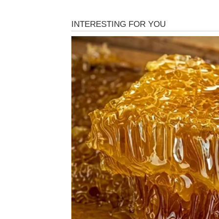
Prošlost vam se približava polako, ali sigurn
Osoba koju dugo niste čuli mogla bi pronaći
Ljubavna poruka
Ne reagujte impulsivno.
Sudbina vam daje priliku d
Pred vama su zanimljivi dani.
BIK
Jedna stara emocija ponovo se budi.
Možda ste mislili da je sve završeno, ali sr