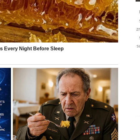
z
s
 imaju snagu
iti bez riječi.
inut.