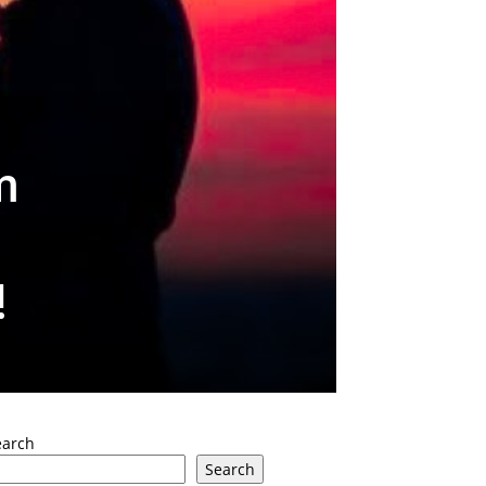
m
!
earch
Search