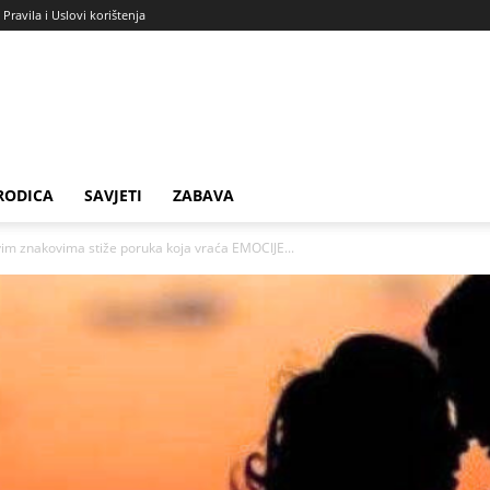
Pravila i Uslovi korištenja
RODICA
SAVJETI
ZABAVA
m znakovima stiže poruka koja vraća EMOCIJE...