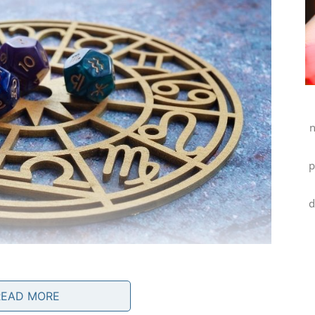
n
p
d
READ MORE