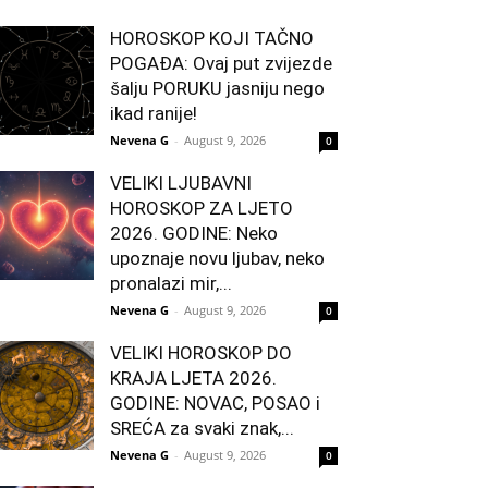
HOROSKOP KOJI TAČNO
POGAĐA: Ovaj put zvijezde
šalju PORUKU jasniju nego
ikad ranije!
Nevena G
-
August 9, 2026
0
VELIKI LJUBAVNI
HOROSKOP ZA LJETO
2026. GODINE: Neko
upoznaje novu ljubav, neko
pronalazi mir,...
Nevena G
-
August 9, 2026
0
VELIKI HOROSKOP DO
KRAJA LJETA 2026.
GODINE: NOVAC, POSAO i
SREĆA za svaki znak,...
Nevena G
-
August 9, 2026
0