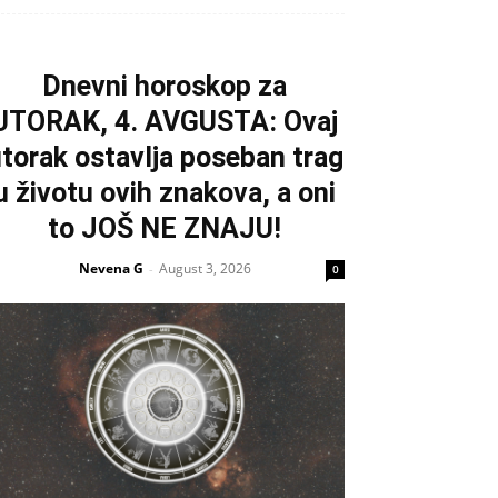
Dnevni horoskop za
UTORAK, 4. AVGUSTA: Ovaj
torak ostavlja poseban trag
u životu ovih znakova, a oni
to JOŠ NE ZNAJU!
Nevena G
August 3, 2026
-
0