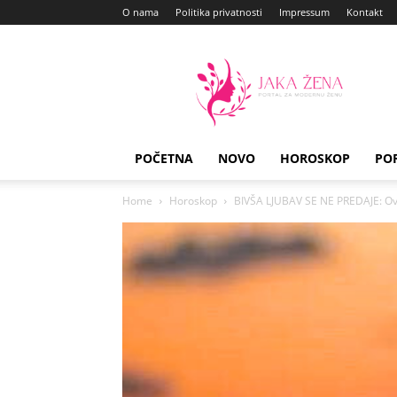
O nama
Politika privatnosti
Impressum
Kontakt
Jaka
Zena
POČETNA
NOVO
HOROSKOP
PO
Home
Horoskop
BIVŠA LJUBAV SE NE PREDAJE: Ovi