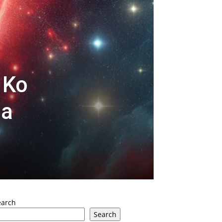
 Ko
ja
earch
Search