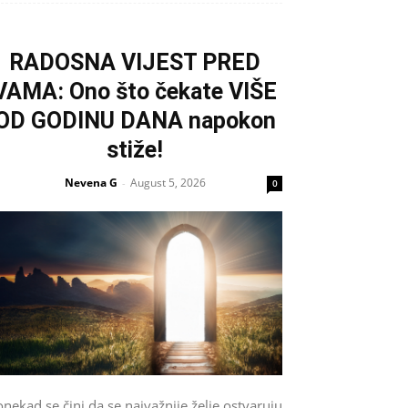
RADOSNA VIJEST PRED
VAMA: Ono što čekate VIŠE
OD GODINU DANA napokon
stiže!
Nevena G
August 5, 2026
-
0
nekad se čini da se najvažnije želje ostvaruju