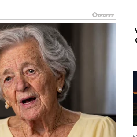
ikada nisu potpuno nestale.
ot
će mnogo razmišljati o bivšoj ljubavi.
u vas udaljile.
i.
Po