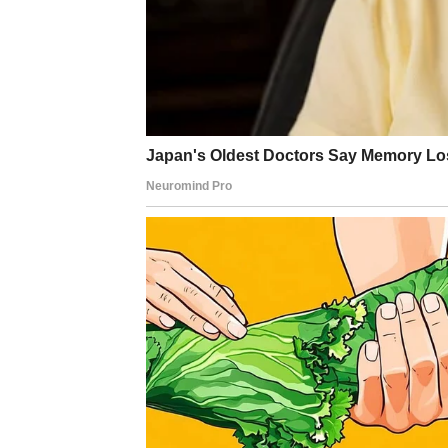
Zvijezde vam donose neočekivan kontakt koj
Osoba iz prošlosti sada konačno govori ono 
Ništa više neće biti isto
Pred vama su veoma emotivni trenuci.
RAK
Rakovi su među najvećim ljubavnim miljeni
Bivša ljubav sada shvata koliko ste joj znači
Srce ponovo bira istu osobu