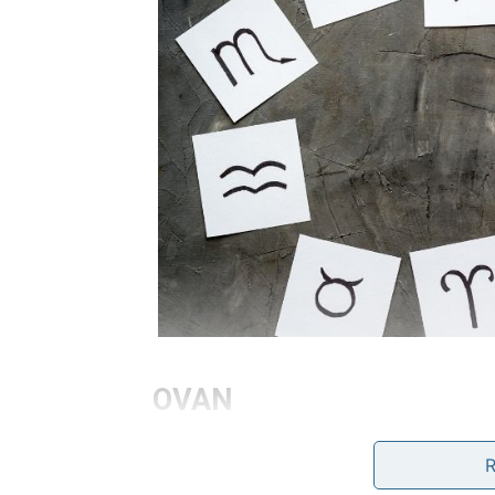
OVAN
Ovnovima dolazi neočekivana poruka od oso