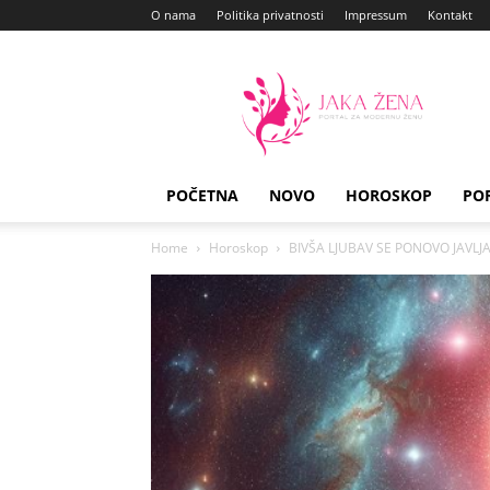
O nama
Politika privatnosti
Impressum
Kontakt
Jaka
Zena
POČETNA
NOVO
HOROSKOP
PO
Home
Horoskop
BIVŠA LJUBAV SE PONOVO JAVLJA: K