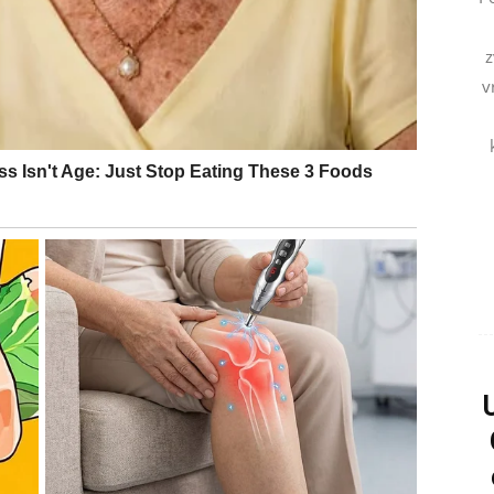
i budi stare emocije.
z
v
što je dugo skrivala.
cima ovog perioda.
li i želi novu šansu sa vama.