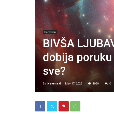
Horoskop
BIVŠA LJUBA
dobija poruku 
sve?
By
Nevena G
-
May 17, 2026
1930
0