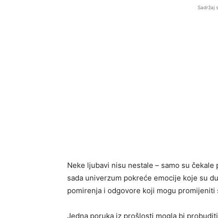
Sadržaj 
Neke ljubavi nisu nestale – samo su čekale 
sada univerzum pokreće emocije koje su dugo
pomirenja i odgovore koji mogu promijeniti 
Jedna poruka iz prošlosti mogla bi probudit