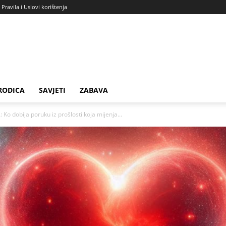
Pravila i Uslovi korištenja
RODICA
SAVJETI
ZABAVA
o dobija poruku iz prošlosti koja mijenja...