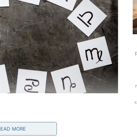
p
r
be koju dugo nisu čuli.
READ MORE