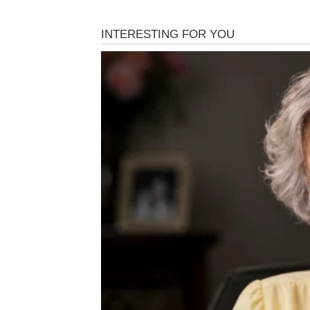
Iako ste pokušavali krenuti dalje, emocije n
Prošlost ponovo ulazi u vaš živ
Pred vama su veoma uzbudljivi trenuci.
BIK
Bikovi ulaze u emotivan period tokom kojeg 
Jedna osoba sada želi ispraviti greške koje s
Ljubav dobija novu priliku
Pred vama su veoma nježni i posebni trenuc
BLIZANCI