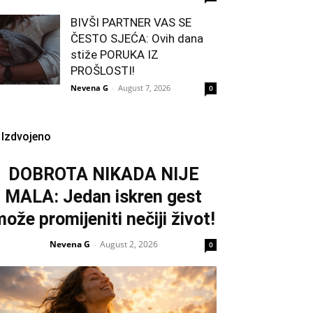
BIVŠI PARTNER VAS SE
ČESTO SJEĆA: Ovih dana
stiže PORUKA IZ
PROŠLOSTI!
Nevena G
-
August 7, 2026
0
Izdvojeno
DOBROTA NIKADA NIJE
MALA: Jedan iskren gest
ože promijeniti nečiji život!
Nevena G
August 2, 2026
-
0