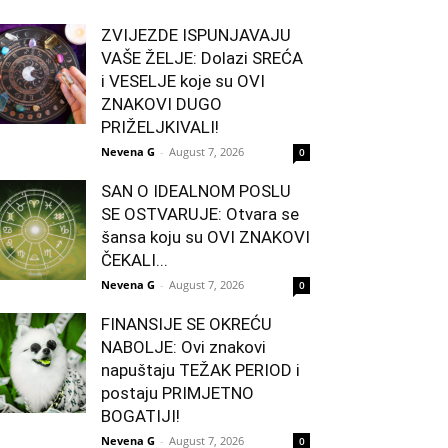
ZVIJEZDE ISPUNJAVAJU
VAŠE ŽELJE: Dolazi SREĆA
i VESELJE koje su OVI
ZNAKOVI DUGO
PRIŽELJKIVALI!
Nevena G
-
August 7, 2026
0
SAN O IDEALNOM POSLU
SE OSTVARUJE: Otvara se
šansa koju su OVI ZNAKOVI
ČEKALI...
Nevena G
-
August 7, 2026
0
FINANSIJE SE OKREĆU
NABOLJE: Ovi znakovi
napuštaju TEŽAK PERIOD i
postaju PRIMJETNO
BOGATIJI!
Nevena G
-
August 7, 2026
0