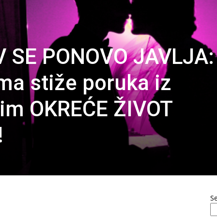
V SE PONOVO JAVLJA:
a stiže poruka iz
a im OKREĆE ŽIVOT
!
S