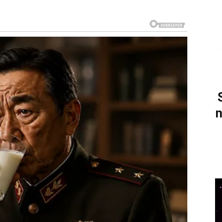
 koju dugo nisu čuli. Razgovor će probuditi
liko ste se promijenili.
aista želite.
n
tala razmišljati o njima. Ovog puta dolazi iskrenije,
sti.
 vama je prilika da započnete mnogo ljepše poglavlje