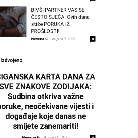
BIVŠI PARTNER VAS SE
ČESTO SJEĆA: Ovih dana
stiže PORUKA IZ
PROŠLOSTI!
Nevena G
-
August 7, 2026
0
Izdvojeno
CIGANSKA KARTA DANA ZA
SVE ZNAKOVE ZODIJAKA:
Sudbina otkriva važne
poruke, neočekivane vijesti i
događaje koje danas ne
smijete zanemariti!
Nevena G
August 5, 2026
-
0