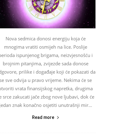
Nova sedmica donosi energiju koja će
mnogima vratiti osmijeh na lice. Poslije
perioda ispunjenog brigama, neizvjesnošću i
brojnim pitanjima, zvijezde sada donose
govore, prilike i događaje koji će pokazati da
se sve odvija u pravo vrijeme. Nekima će se
otvoriti vrata finansijskog napretka, drugima
e srce zakucati jače zbog nove ljubavi, dok će
jedan znak konačno osjetiti unutrašnji mir...
Read more