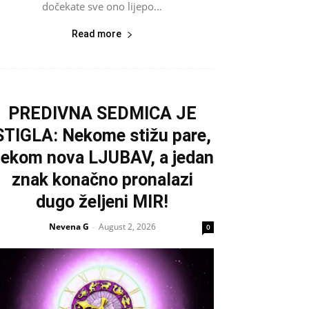
dočekate sve ono lijepo...
Read more
PREDIVNA SEDMICA JE
STIGLA: Nekome stižu pare,
ekom nova LJUBAV, a jedan
znak konačno pronalazi
dugo željeni MIR!
Nevena G
August 2, 2026
-
0