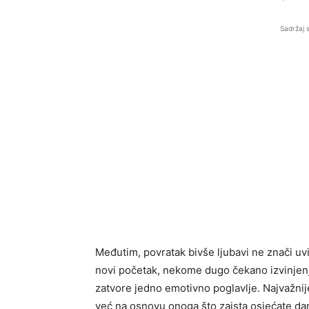
Sadržaj 
Međutim, povratak bivše ljubavi ne znači uvi
novi početak, nekome dugo čekano izvinjenj
zatvore jedno emotivno poglavlje. Najvažnije
već na osnovu onoga što zaista osjećate da