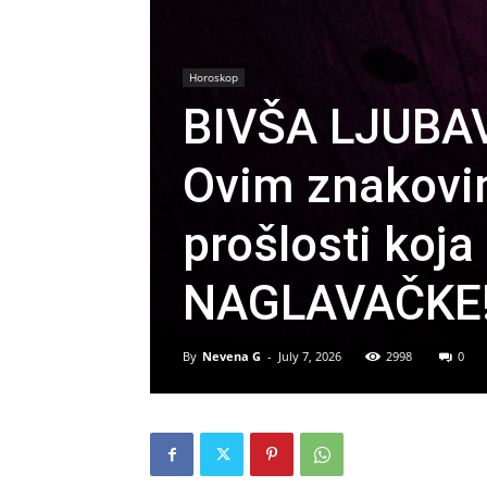
Horoskop
BIVŠA LJUBA
Ovim znakovim
prošlosti koj
NAGLAVAČKE
By
Nevena G
-
July 7, 2026
2998
0