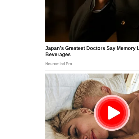
Blizanci će biti iznenađeni porukom koja do
bivšom ljubavi mogao bi vam pomoći da kona
Ne žurite sa zaključcima – vrijeme će pokazat
Rak
Rakovima zvijezde donose povratak osobe koj
razgovor pun emocija i iskrenosti koji bi m
Ako budete spremni oprostiti, moguće je da 
Lav
Lavovima slijedi susret koji će ih podsjetiti 
Prošlost vam dolazi da biste jasnije vidjeli k