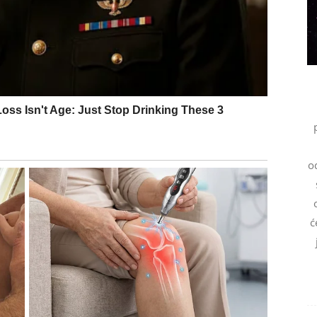
lazi baš onda kada je najmanje očekuju. Susret sa
čno dobijete odgovore koji su dugo nedostajali.
i šta je najbolje.
a je shvatila koliko je izgubila. Pred vama je
ogao potpuno promijeniti vaš pogled na budućnost.
od
vas očekuje nova i mnogo stabilnija ljubavna priča.
ć
na lijepe uspomene, ali i na lekcije koje su naučili.
oliko danas vrijedite.