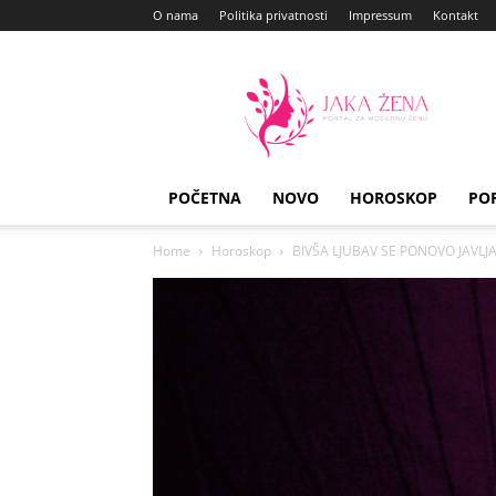
O nama
Politika privatnosti
Impressum
Kontakt
Jaka
Zena
POČETNA
NOVO
HOROSKOP
PO
Home
Horoskop
BIVŠA LJUBAV SE PONOVO JAVLJA: O