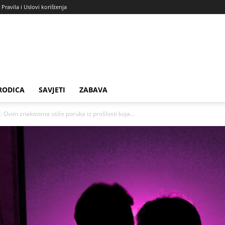
Pravila i Uslovi korištenja
RODICA
SAVJETI
ZABAVA
vim znakovima stiže poruka iz prošlosti koja...