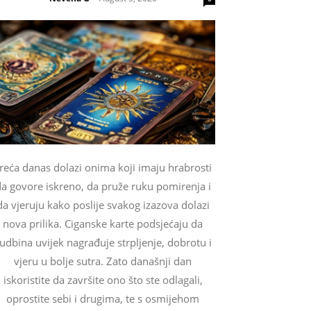
reća danas dolazi onima koji imaju hrabrosti
a govore iskreno, da pruže ruku pomirenja i
da vjeruju kako poslije svakog izazova dolazi
nova prilika. Ciganske karte podsjećaju da
udbina uvijek nagrađuje strpljenje, dobrotu i
vjeru u bolje sutra. Zato današnji dan
iskoristite da završite ono što ste odlagali,
oprostite sebi i drugima, te s osmijehom