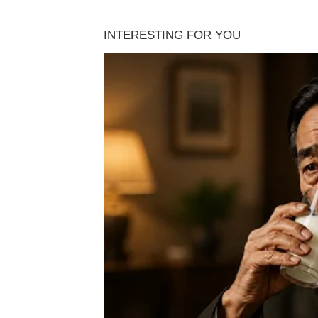
Ovnovima stiže neočekivana poruka od osobe
uspomene, ali će vam pomoći i da shvatite ko
Prije bilo kakve odluke dobro razmislite šta z
Bik
Bikovima se vraća osoba koja nikada nije pres
zrelije i sa željom da ispravi greške iz prošlo
Ako još postoje emocije s obje strane, pred
nego ranije.
Blizanci