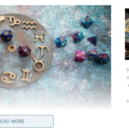
S
d
s
READ MORE