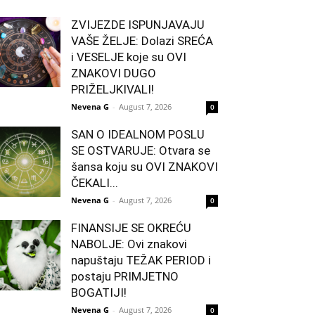
ZVIJEZDE ISPUNJAVAJU
VAŠE ŽELJE: Dolazi SREĆA
i VESELJE koje su OVI
ZNAKOVI DUGO
PRIŽELJKIVALI!
Nevena G
-
August 7, 2026
0
SAN O IDEALNOM POSLU
SE OSTVARUJE: Otvara se
šansa koju su OVI ZNAKOVI
ČEKALI...
Nevena G
-
August 7, 2026
0
FINANSIJE SE OKREĆU
NABOLJE: Ovi znakovi
napuštaju TEŽAK PERIOD i
postaju PRIMJETNO
BOGATIJI!
Nevena G
-
August 7, 2026
0