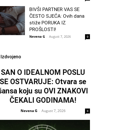
BIVŠI PARTNER VAS SE
ČESTO SJEĆA: Ovih dana
stiže PORUKA IZ
PROŠLOSTI!
Nevena G
-
August 7, 2026
0
Izdvojeno
SAN O IDEALNOM POSLU
SE OSTVARUJE: Otvara se
šansa koju su OVI ZNAKOVI
ČEKALI GODINAMA!
Nevena G
August 7, 2026
-
0