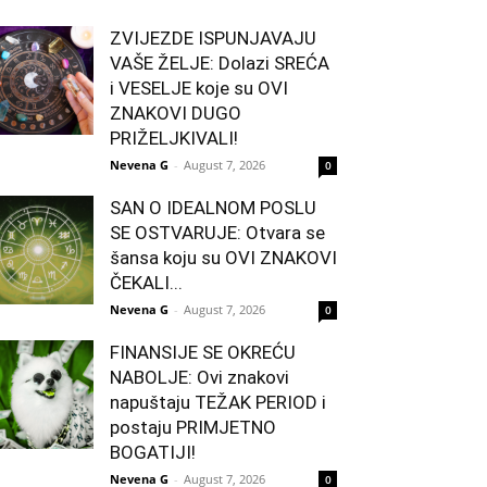
ZVIJEZDE ISPUNJAVAJU
VAŠE ŽELJE: Dolazi SREĆA
i VESELJE koje su OVI
ZNAKOVI DUGO
PRIŽELJKIVALI!
Nevena G
-
August 7, 2026
0
SAN O IDEALNOM POSLU
SE OSTVARUJE: Otvara se
šansa koju su OVI ZNAKOVI
ČEKALI...
Nevena G
-
August 7, 2026
0
FINANSIJE SE OKREĆU
NABOLJE: Ovi znakovi
napuštaju TEŽAK PERIOD i
postaju PRIMJETNO
BOGATIJI!
Nevena G
-
August 7, 2026
0