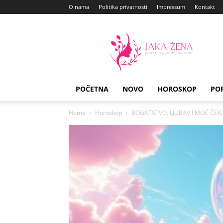
O nama
Politika privatnosti
Impressum
Kontakt
Jaka
Zena
POČETNA
NOVO
HOROSKOP
PO
Home
Horoskop
BOGATSTVO, LJUBAV I MOĆ ČEK