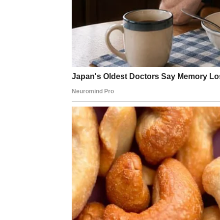
instinkt mu ponekad kaže da se povuče, da s
usudi, da kaže „da“, da uzme ono što mu pri
Ljubav: Karmičko razjašnjenje i
U ljubavi Rak ulazi u dane u kojima više nema
kada im odgovara, za odnose koji ga drže u n
Naredni dani donose razgovor koji menja tok 
dokaz ljubavi kroz delo, a ne samo kroz reč
privući osobu koja ga ne lomi, već ga smiruj
prisutnost i sigurnost.
Rak u narednim danima uči jednu veliku isti
jer više nema unutrašnjeg haosa koji sve blo
Moć: Tiha moć – granice, dosto
Moć Raka neće biti u tome da dominira, već 