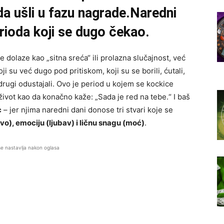
da ušli u fazu nagrade.Naredni
rioda koji se dugo čekao.
dolaze kao „sitna sreća“ ili prolazna slučajnost, već
 su već dugo pod pritiskom, koji su se borili, ćutali,
u drugi odustajali. Ovo je period u kojem se kockice
a život kao da konačno kaže: „Sada je red na tebe.“ I baš
c
– jer njima naredni dani donose tri stvari koje se
o), emociju (ljubav) i ličnu snagu (moć)
.
se nastavlja nakon oglasa