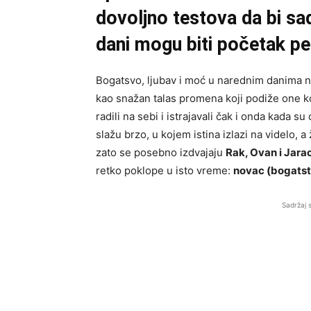
dovoljno testova da bi sa
dani mogu biti početak pe
Bogatsvo, ljubav i moć u narednim danima ne 
kao snažan talas promena koji podiže one koji
radili na sebi i istrajavali čak i onda kada s
slažu brzo, u kojem istina izlazi na videlo, 
zato se posebno izdvajaju
Rak, Ovan i Jara
retko poklope u isto vreme:
novac (bogatstv
Sadržaj 