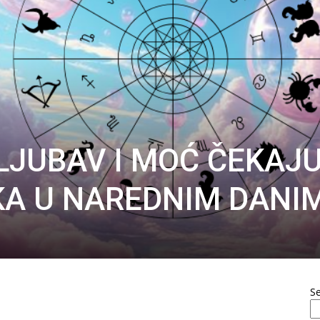
LJUBAV I MOĆ ČEKAJ
KA U NAREDNIM DANI
S