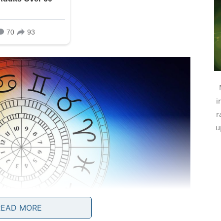
i
r
u
READ MORE