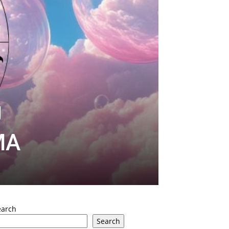
U
MA
earch
Search