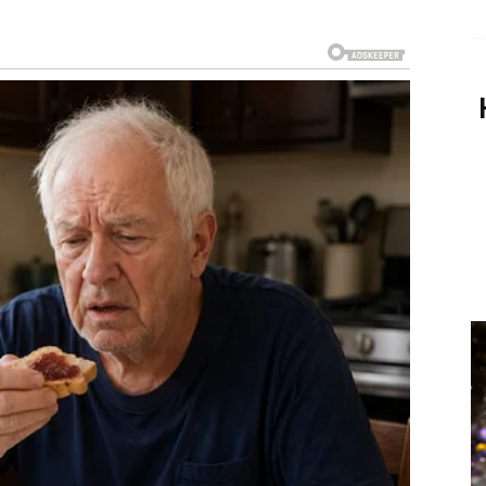
MIRI, SVE DRUGO KRENE
kada prestaneš da se lomiš
za druge, ponekad čak i kada ga niko to ne traži, jer je u
 da drži porodicu, emocije i odnose na okupu.
jem Rak shvata da više ne mora da se dokazuje, da
zabere ono što njemu donosi stabilnost – i baš tada
retna poslovna ponuda, prilika koja dolazi preko
a sada konačno dobija potpis i realizaciju, ili čak
o, ali mu savršeno „legne“ u trenutku kada mu je
aši sopstvene sreće, jer kada vidi da može više,