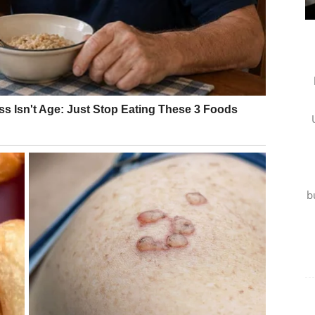
manji očekivanja – a ovaj period traži suprotno: da se
pada.
 nova sigurnost
 prostora za polovične priče, za ljude koji se javljaju
eizvesnosti, jer Rak više ne želi da voli na „čekanju“.
odnosa, priznanje koje dugo stoji u nečijem grlu, ili
i. Ako je Rak slobodan, ovo je trenutak kada može
e, osobu koja ne igra igrice, već daje jasnoću,
b
nu:
kada je srce na miru, i novac i uspeh lakše dolaze
,
kira.
janstvo i mir
u tome da konačno postavi granice bez griže savesti.