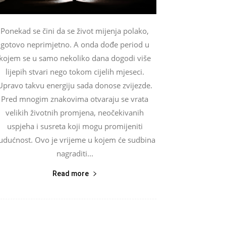
Ponekad se čini da se život mijenja polako,
gotovo neprimjetno. A onda dođe period u
kojem se u samo nekoliko dana dogodi više
lijepih stvari nego tokom cijelih mjeseci.
Upravo takvu energiju sada donose zvijezde.
Pred mnogim znakovima otvaraju se vrata
velikih životnih promjena, neočekivanih
uspjeha i susreta koji mogu promijeniti
udućnost. Ovo je vrijeme u kojem će sudbina
nagraditi...
Read more