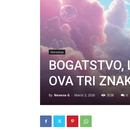
Horoskop
BOGATSTVO, 
OVA TRI ZNA
By
Nevena G
-
March 3, 2026
3538
0