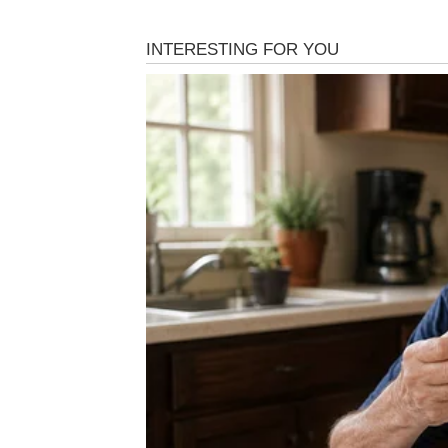
RAK – KADA SE SRCE S
Bogatstvo: Novac dolazi onda 
Rak je znak koji često nosi teret i za sebe i 
njemu ta prirodna potreba da bude oslonac,
Međutim, naredni dani donose preokret u ko
više ne mora da spašava sve, i da može da i
počinje finansijski pomak. To može biti konk
poznanstva, dogovor koji se ranije odlagao, p
iznenadan priliv novca koji Rak nije planira
najpotrebniji.
Ono što je važno: Rak sada ne sme da se upl