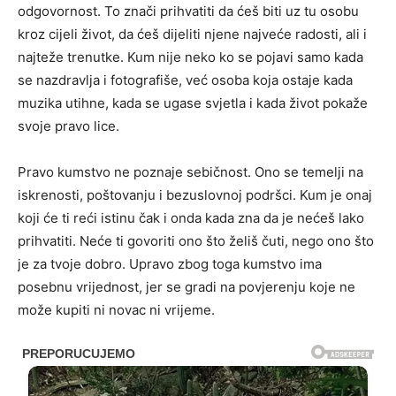
odgovornost. To znači prihvatiti da ćeš biti uz tu osobu
kroz cijeli život, da ćeš dijeliti njene najveće radosti, ali i
najteže trenutke. Kum nije neko ko se pojavi samo kada
se nazdravlja i fotografiše, već osoba koja ostaje kada
muzika utihne, kada se ugase svjetla i kada život pokaže
svoje pravo lice.
Pravo kumstvo ne poznaje sebičnost. Ono se temelji na
iskrenosti, poštovanju i bezuslovnoj podršci. Kum je onaj
koji će ti reći istinu čak i onda kada zna da je nećeš lako
prihvatiti. Neće ti govoriti ono što želiš čuti, nego ono što
je za tvoje dobro. Upravo zbog toga kumstvo ima
posebnu vrijednost, jer se gradi na povjerenju koje ne
može kupiti ni novac ni vrijeme.