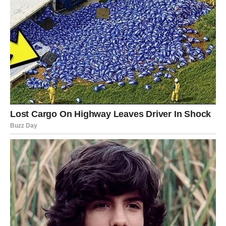
nesporazuma, ali pravi ljudi uvijek pronađu način da
razgovaraju, da oproste i nastave dalje. Upravo zato
kumstvo traje, jer se temelji na želji da se odnos sačuva
bez obzira na prepreke.
Vrijeme neumoljivo prolazi. Mijenjaju se generacije,
običaji i način života. Ipak, neke vrijednosti nikada ne
gube svoju snagu. Među njima je i kumstvo. Ono nas
podsjeća da su iskrenost, odanost i povjerenje važniji od
svega materijalnog. U svijetu u kojem mnogi odnosi
postaju površni i prolazni, pravo kumstvo ostaje dokaz da
još uvijek postoje ljudi koji svoju riječ smatraju svetinjom.
Najljepše uspomene često nastaju upravo s ljudima koje
zovemo kumovima. To su zajednička slavlja, putovanja,
porodična okupljanja, ali i obični razgovori uz kafu koji
ostanu urezani u sjećanje. Godinama kasnije možda se