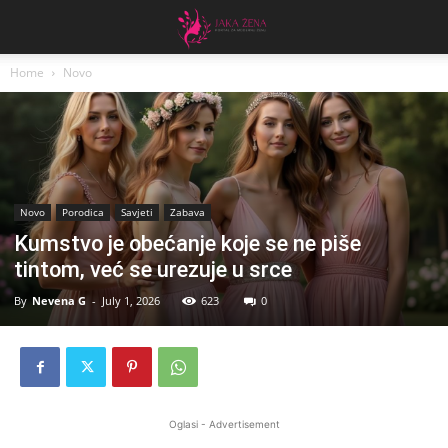
Home
Novo
Novo
Porodica
Savjeti
Zabava
Kumstvo je obećanje koje se ne piše
tintom, već se urezuje u srce
By
Nevena G
-
July 1, 2026
623
0
Oglasi - Advertisement