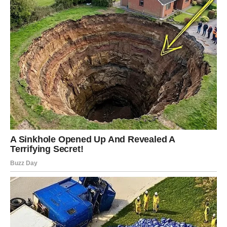
kojih smo to najmanje očekivali? Koliko puta shvatimo da
su neka obećanja bila izgovorena olako? Zato je pravo
kumstvo toliko dragocjeno. Ono ne počiva na praznim
riječima, nego na djelima. Nije važno koliko puta neko
kaže da će uvijek biti uz tebe. Važno je koliko puta je to
zaista dokazao.
Kum dijeli tvoju sreću kao da je njegova. Kada ostvariš
uspjeh, raduje se iskreno, bez zavisti i bez skrivenih
namjera. Kada ti život podari lijepe trenutke, on ih slavi
zajedno s tobom. A kada dođu teški dani, ne okreće leđa
niti traži izgovore. Ostaje uz tebe i podsjeća te da nijedna
oluja ne traje vječno.
Jedna od najvećih vrijednosti kumstva jeste međusobno
poštovanje. To znači prihvatiti različita mišljenja, oprostiti
sitne nesuglasice i nikada ne dozvoliti da ponos uništi
ono što je godinama građeno. Nema odnosa bez