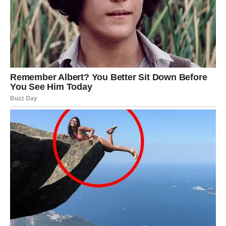
nećemo sjećati svih poklona koje smo dobili, ali ćemo
pamtiti ljude koji su bili uz nas kada nam je bilo
najpotrebnije.
Kumstvo je i nasljeđe koje ostavljamo budućim
generacijama. Djeca uče gledajući odrasle. Kada vide
međusobno poštovanje, podršku i iskreno prijateljstvo
između kumova, shvataju koliko su važne ljudske
vrijednosti. Tako se tradicija ne prenosi samo riječima,
već primjerom koji ostaje u njihovim srcima.
Na kraju, može se reći da je kumstvo mnogo više od
običaja. To je zavjet koji se ne sklapa zbog običaja, već
zbog ljubavi, poštovanja i povjerenja. To je obećanje da
ćeš kroz život hodati uz nekoga, ne samo u danima kada
sunce sija i kada je sve lako, već i onda kada se nebo
naoblači, kada se pojave iskušenja i kada je najpotrebnija