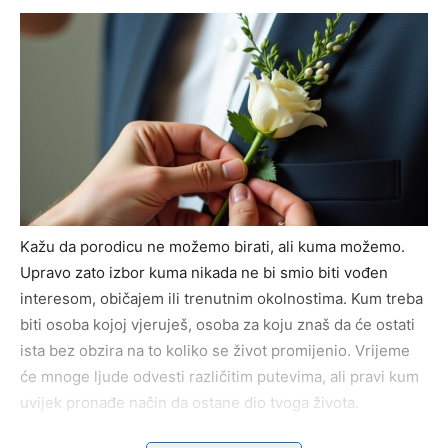
Kažu da porodicu ne možemo birati, ali kuma možemo.
Upravo zato izbor kuma nikada ne bi smio biti vođen
interesom, običajem ili trenutnim okolnostima. Kum treba
biti osoba kojoj vjeruješ, osoba za koju znaš da će ostati
ista bez obzira na to koliko se život promijenio. Vrijeme
će mnoge ljude odvesti različitim putevima, ali pravi kum
uvijek pronađe način da ostane dio tvoga života.