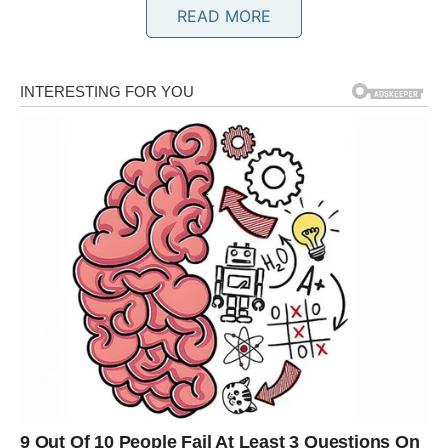
Koliko god se svijet mijenjao, vrijednost kumstva ostaje
READ MORE
ista. Nekada su naši djedovi i bake govorili da je kumstvo
svetinja. Te riječi nisu bile izgovarane bez razloga. Ljudi
su znali da kum nije samo gost na slavlju, nego član
porodice kojeg ne povezuje krv, nego nešto mnogo
dublje – međusobno povjerenje, poštovanje i ljubav.
Život nije sastavljen samo od lijepih dana. Svi prolazimo
kroz razočaranja, gubitke, bolesti, neuspjehe i trenutke
kada mislimo da više nemamo snage. Upravo tada postaje
jasno ko su ljudi koji nas istinski vole. Kum neće nestati
kada dođu problemi. Naprotiv, tada će biti još bliže.
Njegova riječ podrške često vrijedi više od hiljadu
savjeta, a njegovo prisustvo donosi osjećaj sigurnosti koji
se ne može opisati.
Pravo kumstvo ne mjeri se skupim poklonima niti velikim