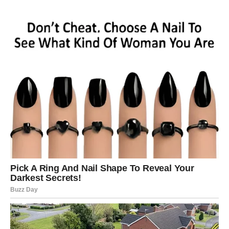
vjerujemo, koja poznaje naše vrline i mane, ali nas uprkos
svemu prihvata onakvima kakvi jesmo. Kum ne traži
savršenstvo. On zna da ćeš ponekad pogriješiti, da ćeš
donijeti loše odluke ili izgubiti vjeru u sebe. Ali baš tada
ostaje uz tebe, pružajući ti snagu da ponovo ustaneš.
Koliko puta se u životu dogodi da nas razočaraju ljudi od