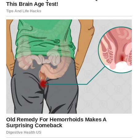
riječima. Ono se vidi u sitnicama. U telefonskom pozivu
kada osjeti da nisi dobro. U poruci koja stigne baš onda
kada ti je najpotrebnija. U zagrljaju koji govori više od bilo
koje rečenice. U spremnosti da ostavi svoje obaveze
kako bi bio uz tebe kada prolaziš kroz težak period.
Upravo takve sitnice stvaraju uspomene koje traju cijeli
život.
Postoje prijateljstva koja s vremenom izblijede. Ljudi se
udalje, promijene gradove, poslove ili životne prioritete.
Međutim, pravo kumstvo ne zavisi od udaljenosti niti od
toga koliko se često viđate. Dovoljno je znati da postoji
osoba koju možeš nazvati u bilo koje doba dana ili noći i
biti siguran da će učiniti sve što može da ti pomogne.
Takva sigurnost nema cijenu.
Kumstvo je i podsjetnik da nijedan čovjek ne može sam
proći kroz život. Svima nam je potrebna osoba kojoj