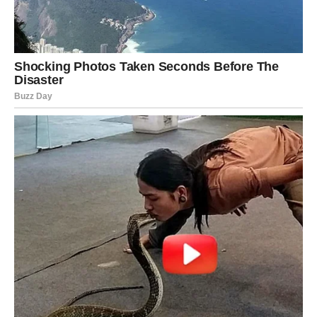
iskrena ljudska ruka.
Jer pravo kumstvo ne završava nakon jednog dana, jedne
proslave ili jednog potpisa. Ono traje cijeli život. Ono se
ne piše tintom, već se svakim dobrim djelom, svakim
zagrljajem, svakom pruženom rukom i svakom iskrenom
riječju iznova urezuje u srce. A ono što je jednom iskreno
zapisano u srcu, vrijeme nikada ne može izbrisati.