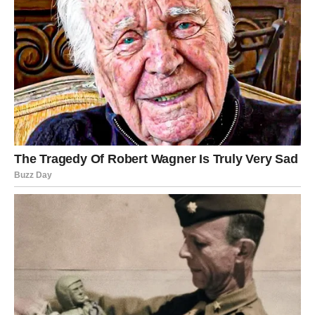
i sada dolazi nagrada.
Škorpiji ovog vikenda sudbina daje znak da dolazi nešto
veće.
RIBE – MAGIJA, NEŽNOST I