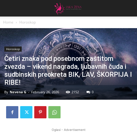
Home
Horoskop
Horoskop
Četiri znaka pod posebnom zaštitom
zvezda – vikend nagrada, ljubavnih čuda i
sudbinskih preokreta BIK, LAV, ŠKORPIJA I
RIBE!
By
Nevena G
-
February 26, 2026
2152
0
Oglasi - Advertisement