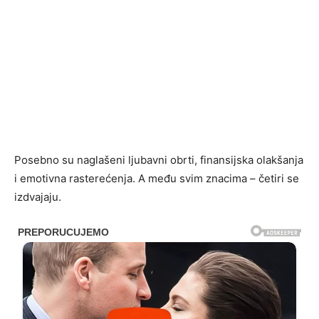
Posebno su naglašeni ljubavni obrti, finansijska olakšanja
i emotivna rasterećenja. A među svim znacima – četiri se
izdvajaju.