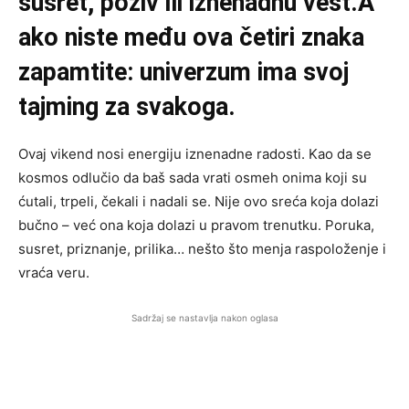
susret, poziv ili iznenadnu vest.A
ako niste među ova četiri znaka
zapamtite: univerzum ima svoj
tajming za svakoga.
Ovaj vikend nosi energiju iznenadne radosti. Kao da se
kosmos odlučio da baš sada vrati osmeh onima koji su
ćutali, trpeli, čekali i nadali se. Nije ovo sreća koja dolazi
bučno – već ona koja dolazi u pravom trenutku. Poruka,
susret, priznanje, prilika… nešto što menja raspoloženje i
vraća veru.
Sadržaj se nastavlja nakon oglasa