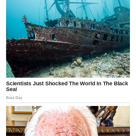
PREOKRET
Za Škorpiju ovo nije običan vikend – ovo je energetski
obrt.
LJUBAV:
Moguće je javljanje osobe iz prošlosti. Ali sada nije reč o
istoj priči – sada dolazi drugačija energija, iskrenija i
ozbiljnija. Ako ste slobodni – susret sa osobom koja vas
magnetično privlači može vas potpuno izbaciti iz
ravnoteže, ali na lep način.
EMOCIJE:
Osećate da ste spremni da presečete staro i otvorite
novo poglavlje. Nema više polovičnih odnosa.
UNUTRAŠNJA SNAGA:
Shvatate da ste preživeli ono što je trebalo da vas slomi –