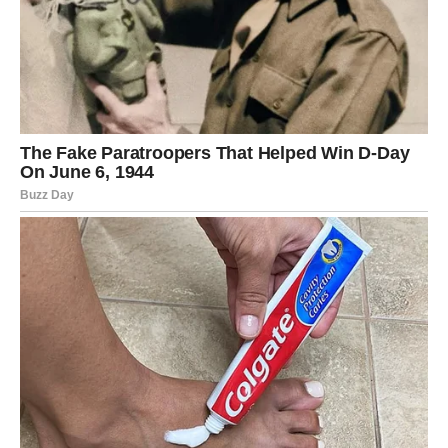
KARMČKA LJUBAV
Ribe su pod najjačom romantičnom energijom ovog
vikenda. Intuicija vam je izuzetno snažna.
LJUBAV:
Ako ste u vezi, dolazi duboko povezivanje, nežnost i
osećaj da ste konačno shvaćeni. Ako ste slobodni –
karmički susret je moguć. Možda će to biti pogled, poruka
ili slučajan susret, ali osećaj “kao da se znamo odavno”
biće snažan.
DUHOVNA ENERGIJA:
Osećate mir i sigurnost da dolazi nešto lepo.
IZNENAĐENJE:
Moguća je poruka ili gest koji vas potpuno razneži.