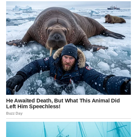
Ako ste u vezi, vraća se strast, pažnja i osećaj da ste
ponovo centar partnerovog sveta. Moguća je romantična
scena, izlazak ili gest koji vas obara s nogu. Ako ste
slobodni – neko vam prilazi direktno, bez igara.
DRUŠTVENI ŽIVOT:
Poziv, izlazak, spontani susret ili kompliment mogu vam
ulepšati dane. Ovo je vikend kada Lav oseća da je tražen i
cenjen.
SAMOPOUZDANJE:
Vraća vam se osećaj lične moći. I to privlači sreću.
Lav ovog vikenda ne traži sreću – on je zrači.
ŠKORPIJA – SUDBINSKI