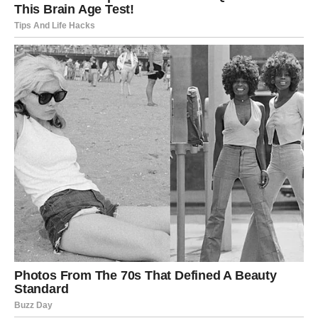
potvrda posla ili realizacija plana koji je dugo bio na
čekanju.
EMOTIVNO STANJE:
Osećate sigurnost i unutrašnji mir. Kao da vam univerzum
poručuje: “Na pravom si putu.”
Bik ovog vikenda shvata da ništa nije bilo uzalud.
LAV – VIKEND BLISTANJA I
STRASTI
Lav ulazi u vikend sa harizmom koja se ne može
ignorisati. Gde god da se pojavi – ostavlja trag.
LJUBAV: