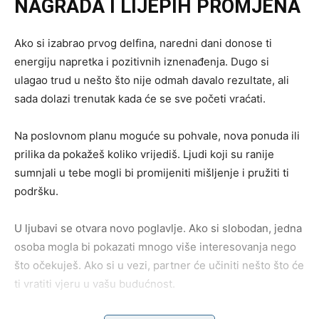
NAGRADA I LIJEPIH PROMJENA
Ako si izabrao prvog delfina, naredni dani donose ti
energiju napretka i pozitivnih iznenađenja. Dugo si
ulagao trud u nešto što nije odmah davalo rezultate, ali
sada dolazi trenutak kada će se sve početi vraćati.
Na poslovnom planu moguće su pohvale, nova ponuda ili
prilika da pokažeš koliko vrijediš. Ljudi koji su ranije
sumnjali u tebe mogli bi promijeniti mišljenje i pružiti ti
podršku.
U ljubavi se otvara novo poglavlje. Ako si slobodan, jedna
osoba mogla bi pokazati mnogo više interesovanja nego
što očekuješ. Ako si u vezi, partner će učiniti nešto što će
ti vratiti vjeru u vašu budućnost.