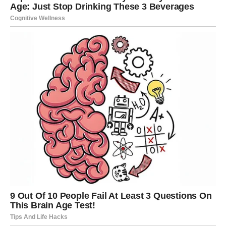
Možda ćeš upoznati osobu koja će ti pomoći u poslu.
Možda će ti se javiti neko iz prošlosti sa iskrenim
namjerama. Nije isključeno ni pomirenje koje će oboma
donijeti mir.
Ovaj period posebno naglašava intuiciju. Obrati pažnju na
znakove koje ti život šalje. Ponekad jedna rečenica ili
sasvim običan susret mogu pokrenuti lanac događaja koji
vodi velikoj sreći.
Na emotivnom planu dolazi više iskrenosti. Maske padaju
i konačno ćeš znati na koga možeš računati.
Ako već neko vrijeme razmišljaš o promjeni posla, selidbi
ili novom projektu, upravo sada možeš dobiti informacije
koje će ti pomoći da doneseš pravu odluku.