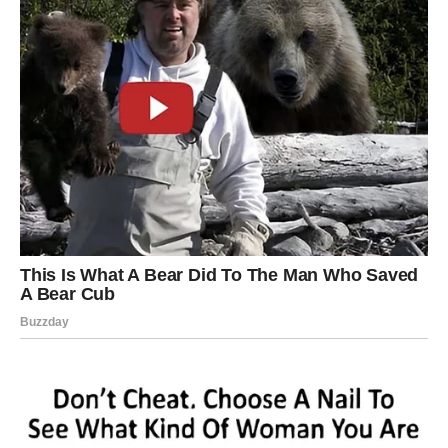
SE ŽELJA KOJU DUGO NOSIŠ U
SRCU
Treći delfin simbol je ostvarenja snova, unutrašnjeg mira i
velikih životnih preokreta.
Ako si njega izabrao, naredni dani donose rasterećenje
od briga koje te već dugo prate. Osjetićeš kako se stvari
postepeno slažu na svoje mjesto.
Moguće su lijepe vijesti vezane za porodicu, ljubav ili
finansije. Ono što ti je djelovalo nemoguće odjednom će
postati sasvim ostvarivo.
Pred tobom je period u kojem ćeš više vjerovati sebi.
Upravo će samopouzdanje biti ključ koji otvara vrata
uspjeha.