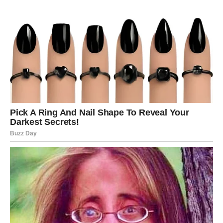
Ako postoji želja koju već dugo nosiš u sebi, nemoj
odustajati. Sudbina pokazuje da ćeš uskoro dobiti priliku
da joj se približiš više nego ikada prije.
Neko će prepoznati tvoju dobrotu i uzvratiti ti na način
koji nisi očekivao. Upravo zato ćeš shvatiti da nijedno
dobro djelo nije bilo uzalud.
Poruka trećeg delfina glasi:
Najljepše stvari dolaze onda kada prestaneš sumnjati u
sebe i odlučiš vjerovati svom putu.