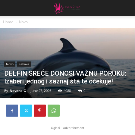
Home
Novo
Novo
Zabava
DELFIN SREĆE DONOSI VAŽNU PORUKU:
Izaberi jednog i saznaj šta te očekuje!
By
Nevena G
-
June 27, 2026
4088
0
Oglasi - Advertisement