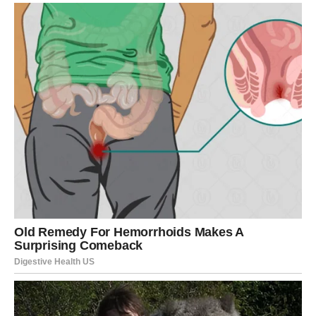
Poruka drugog delfina je:
Prave osobe ulaze u tvoj život onda kada si spreman da
ih prepoznaš.
DELFIN BROJ 3 – OSTVARUJE TI