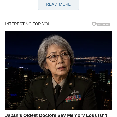
Finansijska situacija takođe kreće nabolje. Ne radi se
READ MORE
nužno o ogromnom novcu, već o osjećaju sigurnosti koji
će ti omogućiti da mirnije planiraš naredne korake.
Najvažnija poruka ovog delfina glasi:
Ne odustaj nekoliko koraka prije cilja, jer upravo sada
dolazi vrijeme tvoje nagrade.
DELFIN BROJ 2 – SUDBINA TI
DONOSI SUSRET KOJI MIJENJA
MNOGO TOGA
Ako je tvoj izbor drugi delfin, naredni dani biće obilježeni
ljudima. Pred tobom je razgovor, poznanstvo ili slučajan
susret koji može potpuno promijeniti tok događaja.