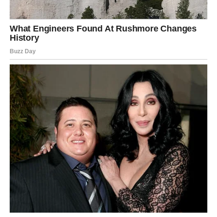
Škorpije očekuju intenzivne emocije i važni razgovori.
Neke istine izlaze na površinu i donose olakšanje.
Novac
Finansijska situacija pokazuje znake ozbiljnog
poboljšanja.
Karijera
Prilika koja dolazi iznenada mogla bi imati mnogo veći
značaj nego što mislite.
STRIJELAC
Ljubav