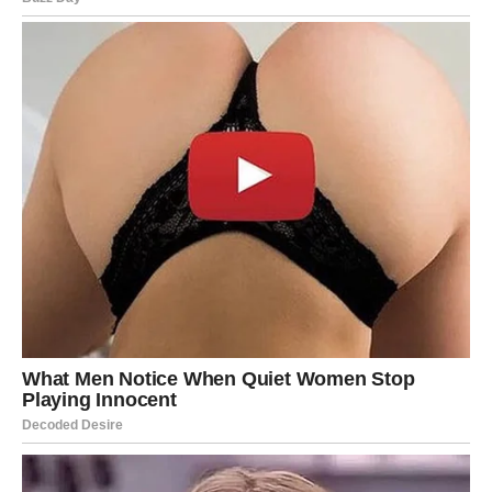
Jarčevima dolazi više stabilnosti i osjećaja sigurnosti u
odnosima.
Novac
Sav trud koji ste ulagali počinje da donosi rezultate koje
više nije moguće ignorisati.
Karijera
Kraj juna mogao bi vam donijeti jednu od najboljih
poslovnih vijesti ove godine.
VODOLIJA
Ljubav