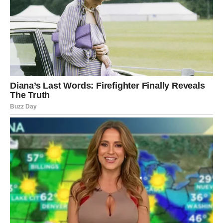
Karijera
Jedan važan projekat mogao bi vam otvoriti vrata prema
većim mogućnostima.
VAGA