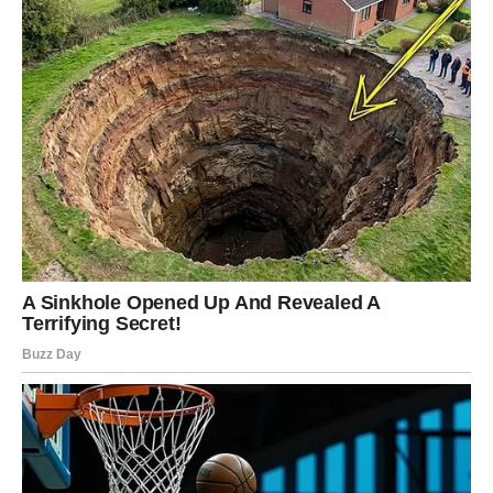
Karijera
Moguća je vijest koja vam vraća vjeru u planove koje ste
gotovo otpisali.
LAV
Ljubav
Lavovima dolazi period romantike, pažnje i lijepih
iznenađenja. Moguće je poznanstvo koje brzo postaje
veoma važno.
Novac
Pred vama je finansijski napredak kroz rad koji je dugo
čekao rezultate.