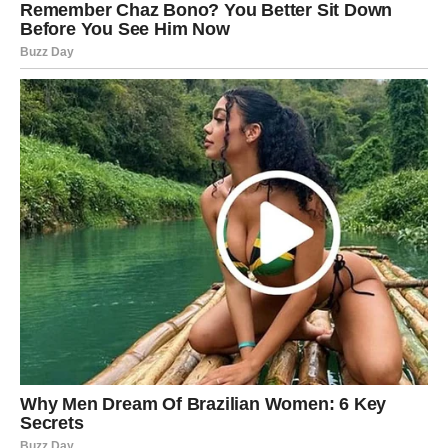
Strijelac ulazi u jedan od najljepših ljubavnih perioda
ovog mjeseca. Nova poznanstva imaju potencijal da
prerastu u nešto mnogo ozbiljnije.
Novac
Moguć je neočekivan priliv novca ili ponuda koja mijenja
planove.
Karijera
Pred vama je period velikih mogućnosti i razvoja.
JARAC
Ljubav