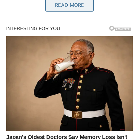
READ MORE
Pred vama je period dokazivanja. Vaš trud konačno
počinje da privlači pažnju ljudi koji mogu pomoći vašem
napretku.
BIK
Ljubav
Bikovi ulaze u stabilniji emotivni period. Nesigurnosti
ostaju iza vas, a odnosi postaju iskreniji i otvoreniji.
Novac
Moguće je poboljšanje finansijske situacije kroz saradnju
ili posao koji donosi sigurnije prihode.