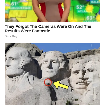
Ljubav
Vagama dolazi veoma lijep period za emocije. Slobodni
pripadnici znaka mogli bi upoznati osobu koja ostavlja
snažan utisak od prvog trenutka.
Novac
Moguća je korist kroz saradnje i nove kontakte.
Karijera
Pred vama su razgovori koji mogu promijeniti
profesionalni pravac.
ŠKORPIJA
Ljubav