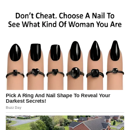
Karijera
Kraj juna donosi mogućnost da pokažete svoje talente na
način koji će ostaviti snažan utisak.
RAK
Ljubav
Rakovi konačno osjećaju više sigurnosti u emotivnim
odnosima. Jedna osoba pokazuje koliko joj značite.
Novac
Finansijska situacija postaje stabilnija i lakša za
planiranje.