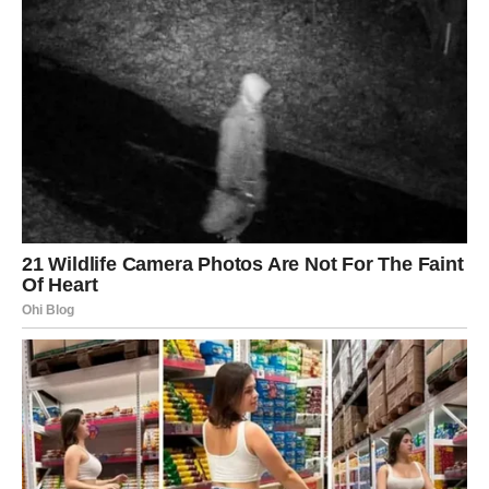
Ribe ulaze u period u kojem emocije postaju mnogo
ljepše i jasnije. Moguće je novo poznanstvo ili veliki korak
naprijed u postojećem odnosu.
Novac
Finansijska situacija pokazuje veoma pozitivne znakove.
Prilike koje dolaze mogu značajno poboljšati osjećaj
sigurnosti.
Karijera
Na poslovnom planu dolazi razvoj događaja koji ste dugo
priželjkivali. Mnogi pripadnici ovog znaka mogli bi
ostvariti cilj za koji su vjerovali da će morati još dugo
čekati.