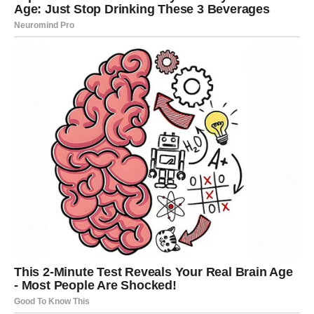
Karijera
Jedna poslovna prilika zaslužuje ozbiljno razmatranje jer
bi mogla imati dugoročan značaj.
BLIZANCI
Ljubav
Blizanci će privlačiti pažnju gdje god da se pojave. Pred
vama su zanimljiva poznanstva i mnogo komunikacije.
Novac
Novac dolazi kroz ideje, kontakte i spremnost da
iskoristite priliku kada se pojavi.