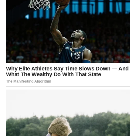
Karijera
Kraj juna donosi priznanja i mogućnost profesionalnog
napretka.
DJEVICA
Ljubav
Djevice će konačno dobiti više jasnoće u odnosu koji ih
već dugo zbunjuje.
Novac
Vrijeme je za mudre odluke i bolju organizaciju troškova.