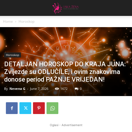
Home
Horoskop
Horoskop
DETALJAN HOROSKOP DO KRAJA JUNA:
Zvijezde su ODLUČILE, i ovim znakovima
donose period PAŽNJE VRIJEDAN!
By
Nevena G
-
June 7, 2026
1672
0
Oglasi - Advertisement