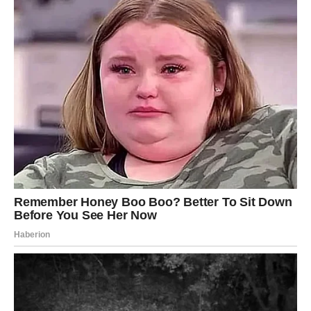
Vodolije očekuje zanimljiv susret ili neočekivan razvoj
jednog odnosa.
Novac
Nova ideja ili projekat imaju potencijal da postanu veoma
profitabilni.
Karijera
Vrijeme je da pokažete hrabrost i prihvatite izazove koji
dolaze.
RIBE
Ljubav