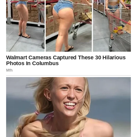
Pred vama je period koji može obilježiti cijelo ljeto.
Kraj juna donosi snažne promjene, važne odluke i prilike
koje se ne pojavljuju često. Mnogi znakovi ulaze u fazu
napretka, dok pojedini konačno dobijaju potvrdu da su bili
na pravom putu.
Posebno se izdvajaju Ribe, Strijelac i Jarac, kojima
zvijezde donose najviše razloga za zadovoljstvo u ljubavi,
finansijama i karijeri. Ipak, svaki znak dobija priliku da
napravi korak prema boljoj i srećnijoj budućnosti.
Zvijezde su odlučile da kraj juna bude sve samo ne
običan. Za mnoge upravo sada počinje period koji će
dugo pamtiti.