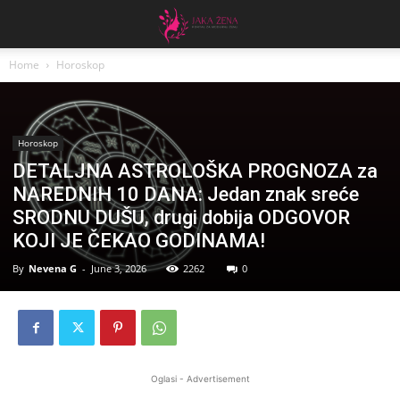
Home
Horoskop
Horoskop
DETALJNA ASTROLOŠKA PROGNOZA za
NAREDNIH 10 DANA: Jedan znak sreće
SRODNU DUŠU, drugi dobija ODGOVOR
KOJI JE ČEKAO GODINAMA!
By
Nevena G
-
June 3, 2026
2262
0
Oglasi - Advertisement