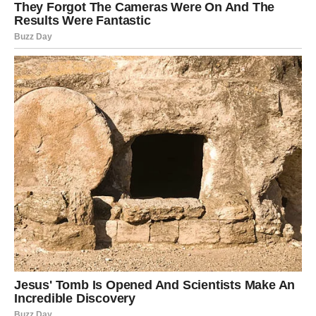
Pred vama su lijepi trenuci.
JARAC
Rezultati rada postaju vidljivi.
Pred vama je period tokom kojeg ćete konačno osjetiti da
se trud isplatio.
Poruka zvijezda
Nastavite putem kojim ste krenuli.
Nagrada dolazi u pravo vrijeme
Pred vama su važni dani.