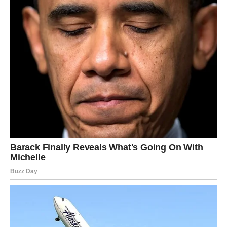
RIBE
Intuicija vas vodi prema pravim ljudima i odlukama.
Jedna želja postaje mnogo bliža ostvarenju.
Poruka zvijezda
Vjerujte svom unutrašnjem osjećaju.
Duša vam pokazuje pravi put
Pred vama su emotivni trenuci.
Narednih deset dana donosi događaje koji mogu ostaviti
snažan trag na ostatak godine. Zvijezde pokazuju da se
otvaraju vrata ljubavi, uspjeha i važnih odgovora, a mnogi