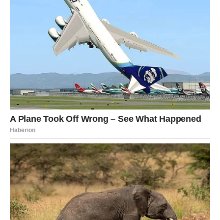
znakovi konačno izlaze iz perioda čekanja i neizvjesnosti.
Najviše razloga za optimizam imaju
Vage, Vodolije i
Škorpije
, ali i ostali znakovi mogu očekivati trenutke koji
će ih podsjetiti da se velike promjene često događaju
onda kada ih najmanje očekujemo.
Za neke će ovo biti deset dana koje neće zaboraviti
cijelog života.