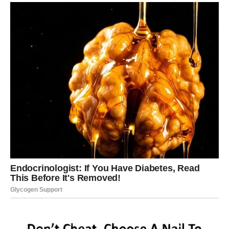
RAK
Ljubav postaje glavna tema vašeg života.
Pred vama je susret ili razvoj odnosa koji donosi mnogo
sreće.
Poruka zvijezda
Ne plašite se pokazati emocije.
Srce dobija ono što je čekalo
Pred vama su posebni trenuci.