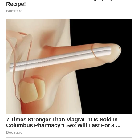
Pred vama su lijepi trenuci.
BLIZANCI
Naredni dani donose važan razgovor ili poruku.
Odgovor koji dobijete mogao bi promijeniti vaš pogled na
budućnost.
Poruka zvijezda
Pažljivo slušajte ono što vam život govori.
Istina dolazi u pravom trenutku
Pred vama su zanimljivi trenuci.