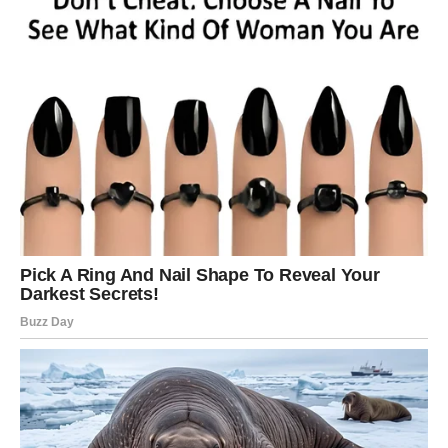
LAV
Poslovni uspjeh i priznanje dolaze u prvi plan.
Neko konačno prepoznaje vaš trud i zalaganje.
Poruka zvijezda
Prihvatite uspjeh koji ste zaslužili.
Vrijeme je da zablistate
Pred vama su veoma pozitivni dani.
DJEVICA
Jedna situacija koja vas dugo prati bliži se svom rješenju.