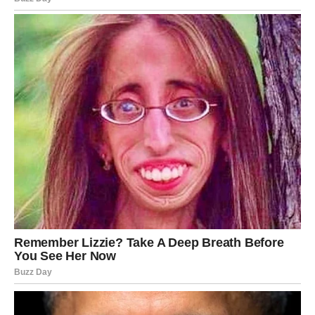
VODOLIJA
Narednih deset dana donosi vam odgovor koji dugo
tražite.
Situacija koja vas je godinama držala u neizvjesnosti
konačno postaje jasna.
Poruka zvijezda
Ne ignorišite znakove koji dolaze.
Sudbina vam otkriva istinu
Pred vama su posebni trenuci.