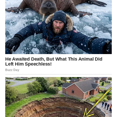
Osjećat ćete veliko olakšanje.
Poruka zvijezda
Pustite ono što više ne možete promijeniti.
Mir vam dolazi u susret
Pred vama su važni trenuci.