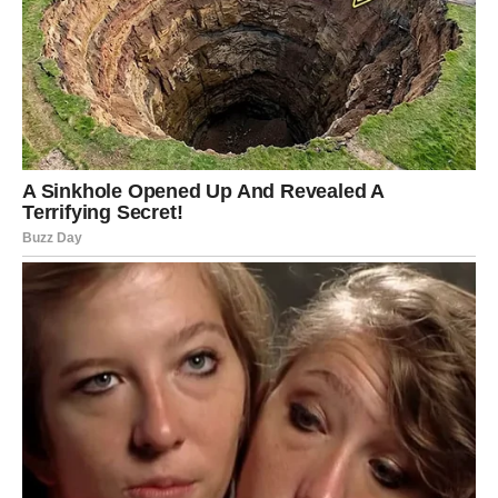
VAGA
Zvijezde vam donose izuzetno povoljan ljubavni period.
Novo poznanstvo ili razvoj postojećeg odnosa donose
mnogo radosti.
Poruka zvijezda
Otvorite srce novim mogućnostima.
Sudbina vam sprema lijepo