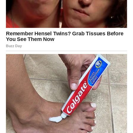
iznenađenje
Pred vama su romantični trenuci.
ŠKORPIJA
Finansijska prilika dolazi iz pravca kojem se najmanje
nadate.
Ovo bi mogao biti početak mnogo uspješnijeg perioda.
Poruka zvijezda
Budite spremni djelovati brzo.
Obilje vam dolazi u susret