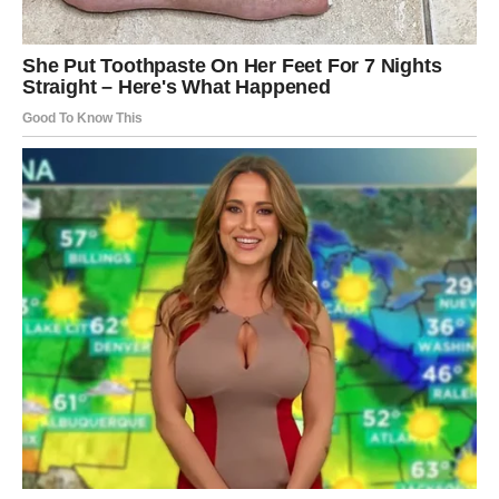
Pred vama su snažni dani.
STRIJELAC
Nova iskustva donose novu perspektivu.
Jedna osoba mogla bi imati mnogo veći uticaj na vaš život
nego što trenutno mislite.
Poruka zvijezda
Ne zatvarajte vrata promjenama.
Sudbina vas vodi prema nečem
važnom