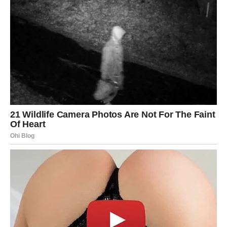
VAGA
Ljubav
Vagama dolazi jedan od najljepših ljubavnih perioda u
posljednjih nekoliko godina. Moguća je veza koja ima
potencijal za dugoročnu sreću.
Novac i posao
Poslovne prilike dolaze kroz saradnje i kontakte sa