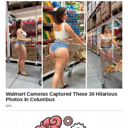
Emocije postaju jasnije, a jedan odnos dobija novi pravac.
Novac i posao
Pred vama je period postepenog finansijskog jačanja i
većeg osjećaja sigurnosti.
LAV
Ljubav
Lavovima dolaze veoma zanimljivi ljubavni događaji.
Moguće je poznanstvo koje brzo prerasta u nešto
ozbiljno.
Novac i posao
Ostatak godine donosi uspjeh i priznanje za trud koji ste