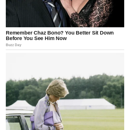
Ljubav
Do kraja godine Strijelčevima dolazi veoma važan susret
ili razvoj odnosa koji im mijenja svakodnevicu.
Novac i posao
Zvijezde vam donose novac koji niste planirali. Moguća je
velika poslovna prilika, dodatni prihod ili uspješan
projekat koji donosi mnogo više nego što očekujete.
JARAC
Ljubav
Jarčevi ulaze u period stabilnosti i iskrenih emocija. Ono
što gradite sada ima potencijal da traje.