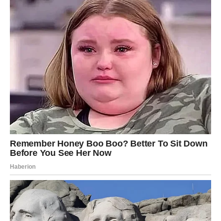
Sudbina ima neobičan način da nas iznenadi. A do kraja
godine mnogi će se uvjeriti koliko neočekivano život
može postati lijep.