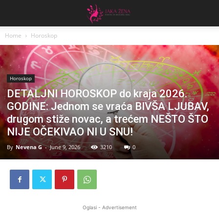
Home
Horoskop
Horoskop
DETALJNI HOROSKOP do kraja 2026.
GODINE: Jednom se vraća BIVŠA LJUBAV,
drugom stiže novac, a trećem NEŠTO ŠTO
NIJE OČEKIVAO NI U SNU!
By
Nevena G
-
June 9, 2026
3210
0
Oglasi - Advertisement