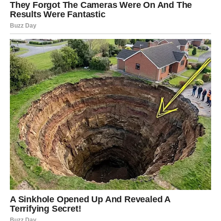
što sada izgledaju.
RIBE
Ljubav
Ribe su znak kojem se do kraja 2026. godine vraća osoba
iz prošlosti. Nije riječ o običnom javljanju ili prolaznoj
nostalgiji. Ova osoba nosi sa sobom emocije koje nikada
nisu potpuno nestale.
Moguća je poruka, susret ili razgovor tokom kojeg ćete
saznati stvari koje dugo niste znali. Pred vama je prilika
da odlučite da li prošlost zaslužuje novu šansu.
Novac i posao