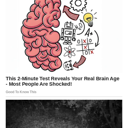
ulagali.
DJEVICA
Ljubav
Neko iz prošlosti mogao bi ponovo ući u vaš život, ali
ovog puta sa potpuno drugačijim namjerama.
Novac i posao
Finansijska situacija postaje mnogo stabilnija nego ranije.