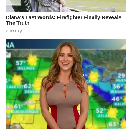
Novac i posao
Ovo je godina u kojoj se trud konačno isplaćuje. Pred
vama su veoma dobri rezultati.
VODOLIJA
Ljubav
Neočekivano poznanstvo moglo bi vam potpuno
promijeniti planove. Ljubavna sreća dolazi iz pravca na
koji niste računali.
Novac i posao
Nova ideja ili projekat mogli bi postati mnogo važniji nego