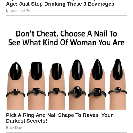
Ljubav
Nova poznanstva obilježiće ostatak godine. Jedna osoba
mogla bi vam potpuno promijeniti pogled na ljubav.
Novac i posao
Korisni kontakti donose poslovne prilike koje ne treba
ignorisati.
RAK
Ljubav
Rakovi će konačno dobiti odgovore koje dugo traže.