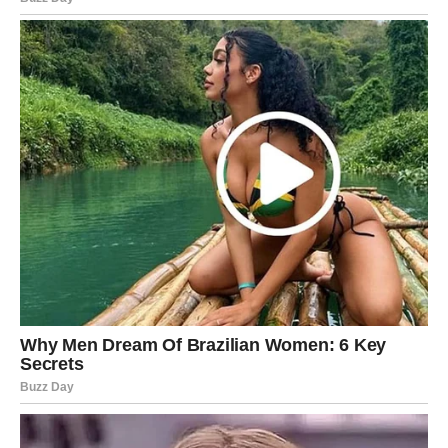
Finansijska situacija postaje stabilnija, ali najveće
iznenađenje dolazi kroz događaj koji niste mogli zamisliti
ni u snu. Može biti vezan za ostvarenje velike želje, važan
životni preokret ili priliku koja mijenja način na koji
gledate svoju budućnost.
Ono što dolazi ostaviće snažan trag na ostatak godine.
Do kraja 2026. godine mnogi znakovi prolaze kroz važne
životne preokrete. Nekome se vraća bivša ljubav, nekome
dolazi finansijska nagrada, a neko dobija priliku koja
nadmašuje sva očekivanja.
Posebno se izdvajaju Ribe, Strijelac i Vaga, kojima
zvijezde donose najviše uzbuđenja, sreće i događaja koji
mogu promijeniti tok narednih mjeseci. Ipak, svaki znak
dobija priliku da napiše novo poglavlje svoje priče.