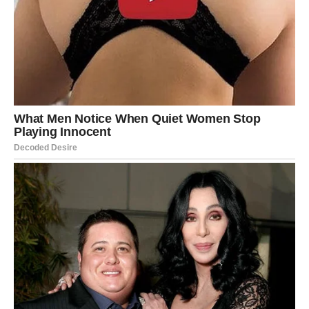
ljudima koji vjeruju u vaše sposobnosti.
ŠKORPIJA
Ljubav
Škorpije očekuju snažne emocije i važni razgovori. Jedna
osoba više neće moći skrivati ono što osjeća.
Novac i posao
Pred vama su neočekivane prilike koje mogu značajno
poboljšati finansijsku situaciju.
STRIJELAC