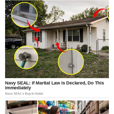
Ribe ulaze u emotivno snažan period. U poslu ideš
polako, ali sigurno.
U ljubavi, prvih pet dana marta donosi nežnost i
romantične trenutke. Slobodne Ribe mogu započeti priču
koja ima sudbinski ton.
Finansije su stabilne uz postepeni rast.