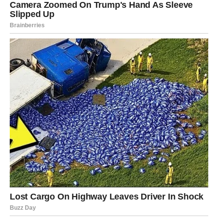
deluje ozbiljno i stabilno.
Finansije su stabilne i mogu pokazati rast.
VODOLIJA
Vodolije osećaju unutrašnji nemir, ali i potrebu za
iskrenošću. U poslu dolazi vest koja vraća optimizam.
U ljubavi, razjašnjenje situacije je neminovno. Slobodni
mogu dobiti poruku koja pokreće stare emocije.
Finansije zahtevaju oprez.
RIBE