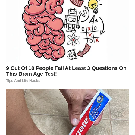
Finansijski – moguć manji dobitak ili nagrada.
DEVICA
Prvih pet dana marta donosi ti potrebu za organizacijom i
planiranjem. U poslu dolazi do razjašnjenja situacije koja
je bila neizvesna.
U ljubavi, tražiš sigurnost. Ako si u vezi, razgovor o
budućnosti postaje ozbiljniji. Slobodne Device mogu
upoznati osobu kroz poslovno okruženje.
Finansije se stabilizuju, ali nemoj analizirati svaki trošak
do sitnica.