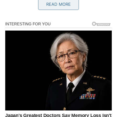
READ MORE
Ovih pet dana donosi ti dinamiku i ubrzanje. Već
početkom perioda osećaš nemir i želju da nešto
promeniš. Na poslovnom planu može doći do naglog
zadatka ili poziva koji zahteva brzu reakciju. Ako pokažeš
inicijativu, ostavljaš snažan utisak na nadređene ili
saradnike.
U ljubavi, emocije su pojačane. Ako si u vezi, moguće su
rasprave zbog sitnica, ali iza toga stoji potreba za većom
pažnjom. Slobodni Ovnovi mogu doživeti iznenadni
susret – privlačnost će biti jaka i direktna.
Finansije su stabilne, ali izbegavaj impulsivne kupovine u
naletu raspoloženja.
BIK