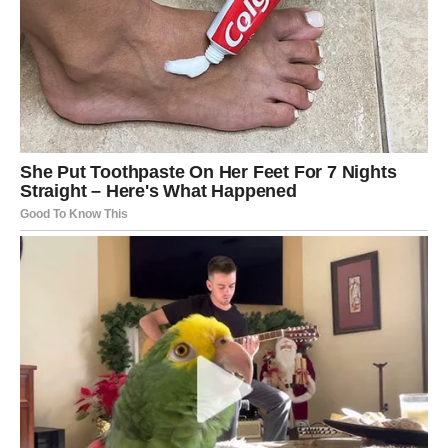
VAGA
Za Vage je ovo period odluka. Možda moraš da presečeš
situaciju koja traje predugo. U poslu dolazi ponuda ili
razgovor koji zahteva brzu reakciju.
U ljubavi, karmički moment je moguć – susret sa osobom
iz prošlosti ili razjašnjenje odnosa.