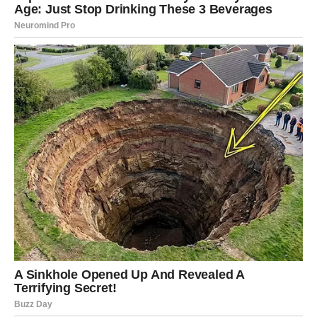
Za tebe su prvi dani marta mirniji, ali duboko značajni.
Fokus je na stabilnosti i sigurnosti. U poslu dolazi
razgovor o budućim planovima ili dugoročnim projektima.
Ovo je period kada gradiš temelje, čak i ako rezultati nisu
odmah vidljivi.
U ljubavi, osećaš potrebu za nežnošću i sigurnošću. Ako
si u vezi, partner može tražiti više bliskosti. Ako si
slobodan/na, kontakt sa osobom iz prošlosti je moguć –
ali sada gledaš realnije.
Finansijski segment pokazuje stabilnost, ali izbegavaj
pozajmice.
BLIZANCI
Komunikacija je tvoja glavna tema. Očekuj poruke, pozive