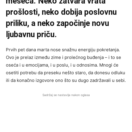
meseca. Neko zatvara vrata
prošlosti, neko dobija poslovnu
priliku, a neko započinje novu
ljubavnu priču.
Prvih pet dana marta nose snažnu energiju pokretanja.
Ovo je prelaz između zime i prolećnog buđenja – i to se
oseća i u emocijama, i u poslu, i u odnosima. Mnogi će
osetiti potrebu da preseku nešto staro, da donesu odluku
ili da konačno izgovore ono što su dugo zadržavali u sebi.
Sadržaj se nastavlja nakon oglasa