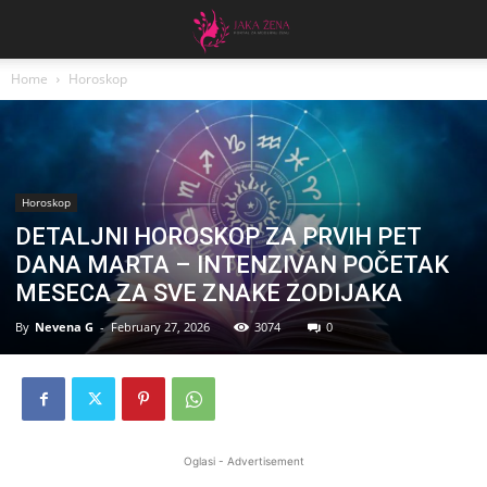
Home
Horoskop
Horoskop
DETALJNI HOROSKOP ZA PRVIH PET
DANA MARTA – INTENZIVAN POČETAK
MESECA ZA SVE ZNAKE ZODIJAKA
By
Nevena G
-
February 27, 2026
3074
0
Oglasi - Advertisement