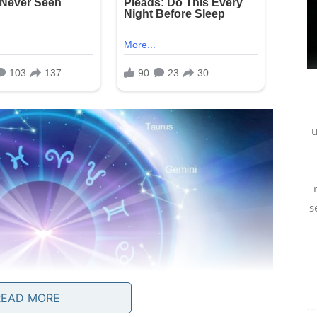
u
s
READ MORE