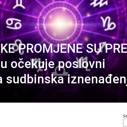
LIKE PROMJENE SU PR
u očekuje poslovni
a sudbinska iznenađen
S