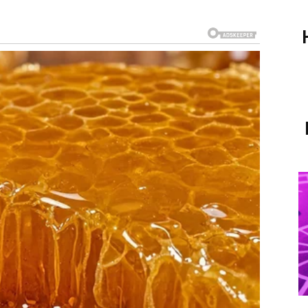
MJENE DONOSE NOVI POČETAK
i mnogo više nego što trenutno mogu zamisliti. Već
 nešto priprema. Kao da vas unutrašnji glas upozorava
i isto.
lovnom planu. Moguće je da ćete dobiti novu ponudu,
raviti veliki korak koji ste dugo odgađali. Iako će vas u
vrlo brzo ćete shvatiti da ste donijeli ispravnu odluku.
ilnija. Trud koji ste ulagali mjesecima konačno će
 dodatna zarada ili prilika koja će vam omogućiti da
iti.