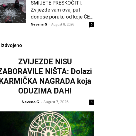
SMIJETE PRESKOČITI:
Zvijezde vam ovaj put
donose poruku od koje ĆE...
Nevena G
-
August 8, 2026
0
Izdvojeno
ZVIJEZDE NISU
ZABORAVILE NIŠTA: Dolazi
KARMIČKA NAGRADA koja
ODUZIMA DAH!
Nevena G
August 7, 2026
-
0