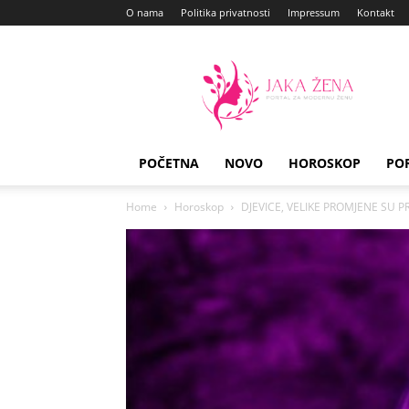
O nama
Politika privatnosti
Impressum
Kontakt
Jaka
Zena
POČETNA
NOVO
HOROSKOP
PO
Home
Horoskop
DJEVICE, VELIKE PROMJENE SU PRE