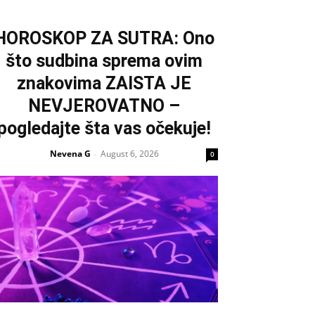
HOROSKOP ZA SUTRA: Ono
što sudbina sprema ovim
znakovima ZAISTA JE
NEVJEROVATNO –
pogledajte šta vas očekuje!
Nevena G
August 6, 2026
-
0