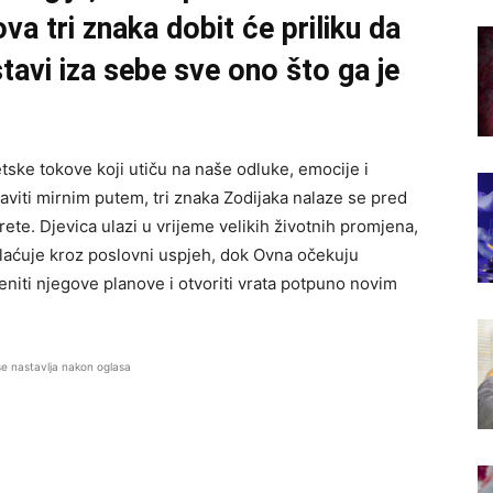
ova tri znaka dobit će priliku da
stavi iza sebe sve ono što ga je
ske tokove koji utiču na naše odluke, emocije i
taviti mirnim putem, tri znaka Zodijaka nalaze se pred
te. Djevica ulazi u vrijeme velikih životnih promjena,
splaćuje kroz poslovni uspjeh, dok Ovna očekuju
niti njegove planove i otvoriti vrata potpuno novim
se nastavlja nakon oglasa