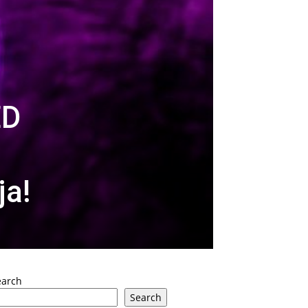
ED
ja!
earch
Search