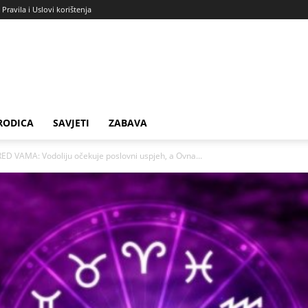
Pravila i Uslovi korištenja
RODICA
SAVJETI
ZABAVA
D VAMA: Vodoliju očekuje poslovni uspjeh, a Ovna...