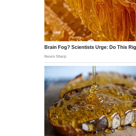
Ljubavni život također ulazi u novu fazu. S
osvojiti iskrenošću i razumijevanjem. Oni koj
su ih dugo opterećivali. Iskren razgovor i 
odnosa.
Posebno je naglašena vaša unutrašnja snaga
sebe. Počet ćete donositi odluke koje su naj
Zvijezde vam poručuju da se ne bojite promj
otvaraju vrata mnogo sretnijem i ispunjenij
VODOLIJA – POSLOVNI 
ČEKALI
Vodolije ulaze u izuzetno povoljan period kad