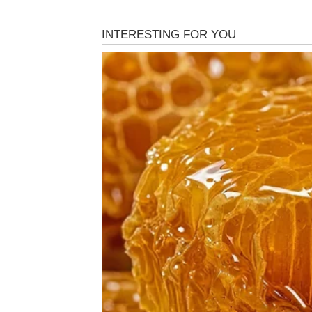
DJEVICA – VELIKE PRO
Pred Djevicama je razdoblje koje će donijet
duže vrijeme osjećate da se u vašem životu
da dolazi trenutak u kojem više ništa neće bit
Prve promjene mogle bi se dogoditi na pos
preuzeti odgovorniju funkciju ili odlučiti nap
početku pratiti određena doza nesigurnosti, 
Na finansijskom planu situacija postaje stab
početi donositi rezultate. Nije isključena ni
ostvarite planove koje ste ranije morali odlož