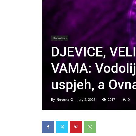
Horoskop
DJEVICE, VE
VAMA: Vodolij
uspjeh, a Ovn
By
Nevena G
-
July 2, 2026
2017
0