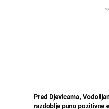
Ogl
Pred Djevicama, Vodolija
razdoblje puno pozitivne en