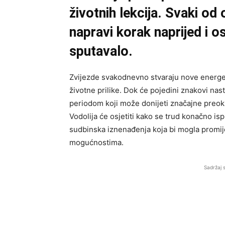
životnih lekcija. Svaki od 
napravi korak naprijed i o
sputavalo.
Zvijezde svakodnevno stvaraju nove energet
životne prilike. Dok će pojedini znakovi nas
periodom koji može donijeti značajne preokre
Vodolija će osjetiti kako se trud konačno i
sudbinska iznenađenja koja bi mogla promije
mogućnostima.
Sadržaj 