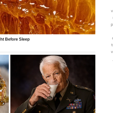
v
lobodne Djevice mogle bi upoznati osobu koja će ih
i su u vezi ili braku uspjet će riješiti nesporazume koji
p
međusobno povjerenje postat će temelj još čvršćeg
. Shvatit ćete da više ne morate ugađati svima oko
t
bolje za vas, bez osjećaja krivice.
v
ena. Iako će u početku izgledati zahtjevno, upravo one
em životu.
USPJEH KOJI STE DUGO
a je riječ o poslu, karijeri i finansijama. Sve ono na