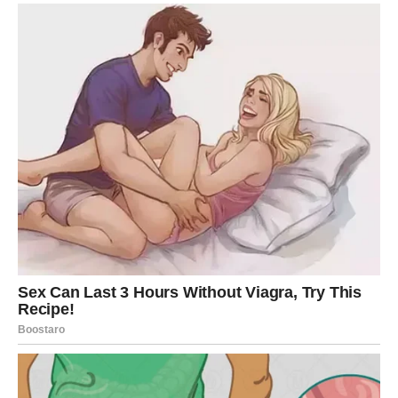
Ovo je jedan od ljepših dana u posljednje vrijeme.
ŠKORPIJA
Škorpije očekuje prijatno iznenađenje koje dolazi onda
kada ga najmanje očekuju. Jedna vijest mogla bi vam
značajno popraviti raspoloženje.