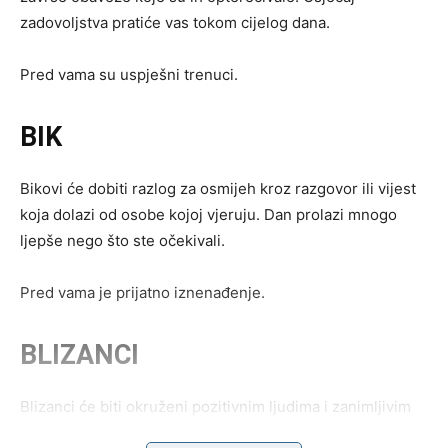
zadovoljstva pratiće vas tokom cijelog dana.
Pred vama su uspješni trenuci.
BIK
Bikovi će dobiti razlog za osmijeh kroz razgovor ili vijest
koja dolazi od osobe kojoj vjeruju. Dan prolazi mnogo
ljepše nego što ste očekivali.
Pred vama je prijatno iznenađenje.
BLIZANCI
Blizanci će biti okruženi pozitivnim ljudima i zanimljivim
događajima. Jedan susret mogao bi ostaviti posebno lijep