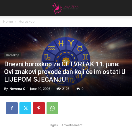
Home
Horoskop
Horoskop
Dnevni horoskop za ČETVRTAK 11. juna:
Ovi znakovi provode dan koji će im ostati U
LIJEPOM SJEĆANJU!
By
Nevena G
-
June 10, 2026
2126
0
Oglasi - Advertisement