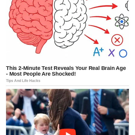
Dan vam donosi mnogo pozitivne energije.
VODOLIJA
Vodolije očekuje zanimljiv razgovor koji otvara nove
mogućnosti. Neko prepoznaje vaše kvalitete i to vam
mnogo znači.
Pred vama su lijepi trenuci.
RIBE
Ribe su znak kojem četvrtak donosi najviše radosti. Već
od jutra mogli biste osjetiti da je pred vama poseban dan.
Moguća je lijepa vijest, susret sa dragom osobom ili