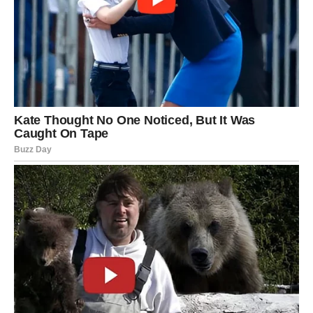
događaj koji vam vraća osmijeh na lice.
Najljepši dio dana biće osjećaj da se stvari konačno slažu
onako kako ste priželjkivali. Ono što doživite ovog
četvrtka moglo bi vam ostati u veoma lijepom sjećanju još
dugo vremena.
Pred vama su trenuci ispunjeni srećom i pozitivnom
energijom.
Četvrtak donosi mnogo razloga za zadovoljstvo, lijepe
vijesti i trenutke koji će pojedinim znakovima ostati u
posebnom sjećanju. Zvijezde pokazuju da pozitivna
energija prati mnoge znakove tokom cijelog dana.
Posebno se izdvajaju Ribe, Strijelac i Vaga, kojima dolaze
najljepši trenuci, najviše osmijeha i događaji koji će im