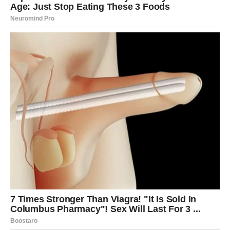
Dan vam vraća samopouzdanje.
DJEVICA
Djevice će osjetiti veliko olakšanje kada jedna situacija
konačno dobije pozitivan rasplet. Zvijezde vam donose
više mira.
Pred vama je veoma ugodan dan.
VAGA
Vagama četvrtak donosi mnogo razloga za sreću. Moguća
je lijepa poruka, susret ili pažnja osobe koja vam je važna.