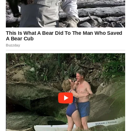
uljepšati dan. Ipak, svaki znak dobija priliku da pronađe
nešto lijepo u onome što ga očekuje.
Ponekad jedan običan dan postane uspomena koju dugo
nosimo sa sobom. A za mnoge znakove upravo takav dan
dolazi ovog četvrtka.