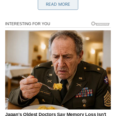
utisak.
READ MORE
Ovo je dan za druženje i radost.
RAK
Rakovima četvrtak donosi emotivnu toplinu i osjećaj
bliskosti sa ljudima koje vole. Jedna sitnica mogla bi vam
uljepšati cijeli dan.
Pred vama su trenuci za pamćenje.
LAV
Lavovima dolazi potvrda da su na pravom putu. Poslovna
ili privatna situacija razvija se mnogo bolje nego što ste
očekivali.