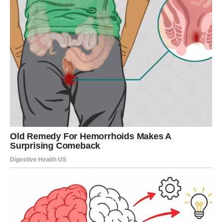
Pred vama su pozitivni trenuci.
STRIJELAC
Strijelac je među znakovima kojima četvrtak ostaje u
posebno lijepom sjećanju. Događaji se razvijaju u vašu
korist, a jedna situacija donosi vam osjećaj zadovoljstva i
ponosa.
Pred vama je veoma uspješan dan.
JARAC
Jarčevima dolazi osjećaj sigurnosti i stabilnosti. Ono što
danas saznate ili doživite vraća vam vjeru da se trud
isplati.