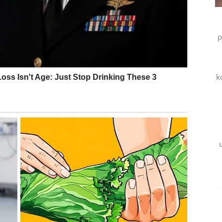
o mislite
p
k
čekate.
leme.