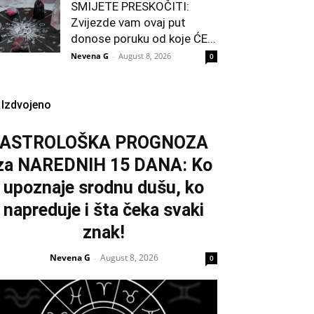
SMIJETE PRESKOČITI:
Zvijezde vam ovaj put
donose poruku od koje ĆE...
Nevena G
-
August 8, 2026
0
Izdvojeno
ASTROLOŠKA PROGNOZA
za NAREDNIH 15 DANA: Ko
upoznaje srodnu dušu, ko
napreduje i šta čeka svaki
znak!
Nevena G
August 8, 2026
-
0