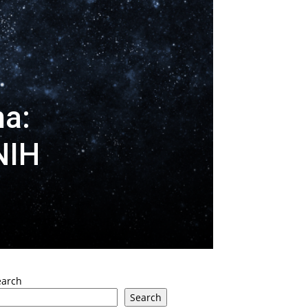
na:
NIH
earch
Search