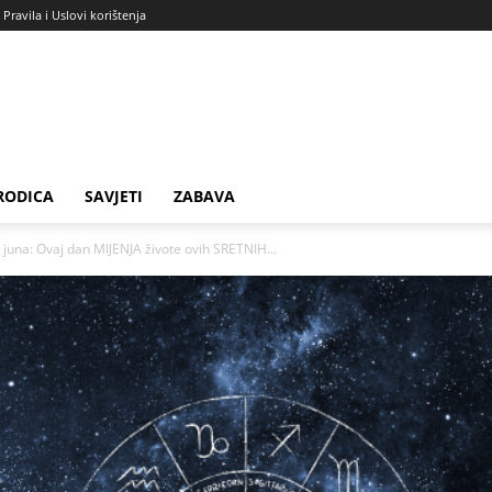
Pravila i Uslovi korištenja
RODICA
SAVJETI
ZABAVA
una: Ovaj dan MIJENJA živote ovih SRETNIH...