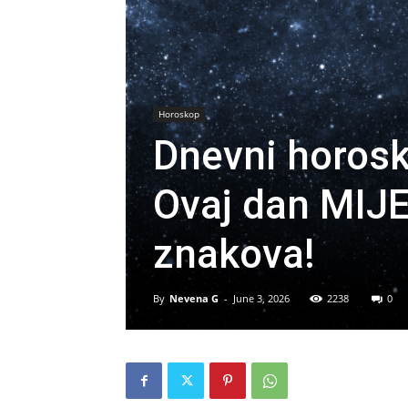
Horoskop
Dnevni horosk
Ovaj dan MIJ
znakova!
By
Nevena G
-
June 3, 2026
2238
0