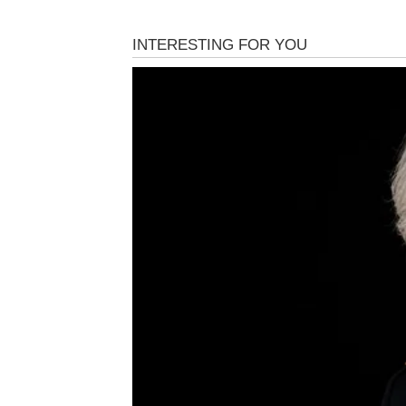
Poruka dana
Ne čekajte savršen trenutak, stvorite ga sam
Sudbina nagrađuje hrabre
Pred vama je uspješan dan.
BIK
Finansijska pitanja dolaze u prvi plan.
Jedna vijest mogla bi vam donijeti veliko ol
Poruka dana
Budite strpljivi još malo.