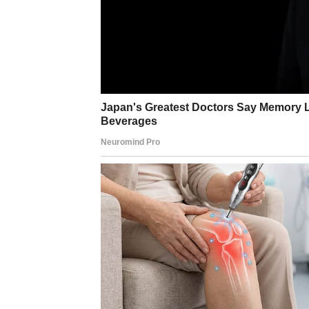
Sigurnost je bliže nego št
Pred vama su lijepi trenuci.
BLIZANCI
Danas biste mogli dobiti odgovor koji dugo 
Jedan razgovor donosi jasnoću i smiruje di
Poruka dana
Pažljivo slušajte ono što vam se govori.
Istina vam ide u prilog