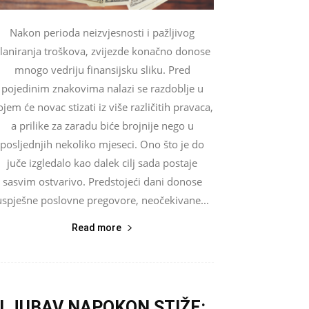
Nakon perioda neizvjesnosti i pažljivog
laniranja troškova, zvijezde konačno donose
mnogo vedriju finansijsku sliku. Pred
pojedinim znakovima nalazi se razdoblje u
ojem će novac stizati iz više različitih pravaca,
a prilike za zaradu biće brojnije nego u
posljednjih nekoliko mjeseci. Ono što je do
juče izgledalo kao dalek cilj sada postaje
sasvim ostvarivo. Predstojeći dani donose
uspješne poslovne pregovore, neočekivane...
Read more
LJUBAV NAPOKON STIŽE: