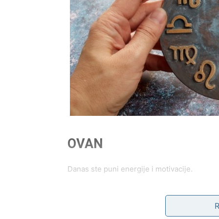
OVAN
Danas ste puni energije i motivacije.
Sve što započnete ima potencijal da preras