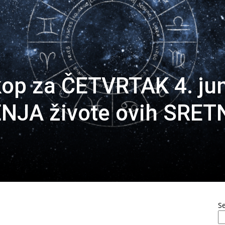
op za ČETVRTAK 4. ju
ENJA živote ovih SRET
S