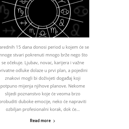
arednih 15 dana donosi period u kojem će se
noge stvari pokrenuti mnogo brže nego što
se očekuje. Ljubav, novac, karijera i važne
rivatne odluke dolaze u prvi plan, a pojedini
znakovi mogli bi doživjeti događaj koji
potpuno mijenja njihove planove. Nekome
slijedi poznanstvo koje će veoma brzo
probuditi duboke emocije, neko će napraviti
ozbiljan profesionalni korak, dok će...
Read more