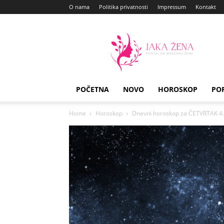
O nama
Politika privatnosti
Impressum
Kontakt
Jaka
Zena
POČETNA
NOVO
HOROSKOP
PO
Home
Horoskop
Dnevni horoskop za ČETVRTAK 4. j