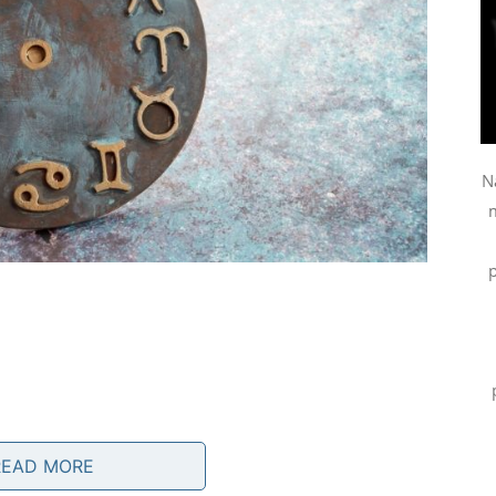
N
m
p
te u nešto mnogo veće.
READ MORE