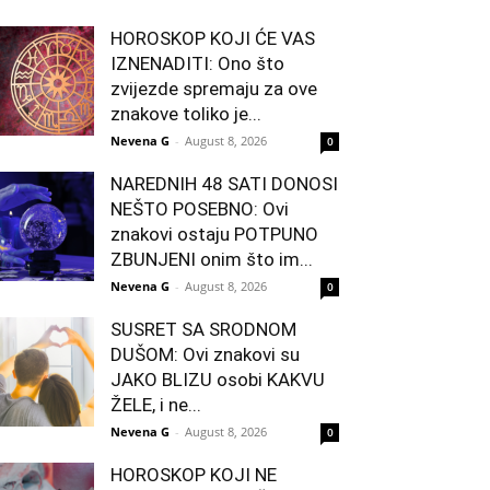
HOROSKOP KOJI ĆE VAS
IZNENADITI: Ono što
zvijezde spremaju za ove
znakove toliko je...
Nevena G
-
August 8, 2026
0
NAREDNIH 48 SATI DONOSI
NEŠTO POSEBNO: Ovi
znakovi ostaju POTPUNO
ZBUNJENI onim što im...
Nevena G
-
August 8, 2026
0
SUSRET SA SRODNOM
DUŠOM: Ovi znakovi su
JAKO BLIZU osobi KAKVU
ŽELE, i ne...
Nevena G
-
August 8, 2026
0
HOROSKOP KOJI NE