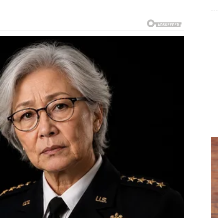
i.
akšanje.