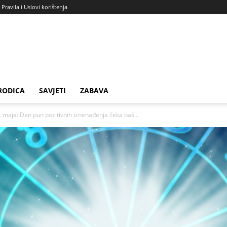
Pravila i Uslovi korištenja
RODICA
SAVJETI
ZABAVA
maja: Dan pun pozitivnih iznenađenja čeka baš...