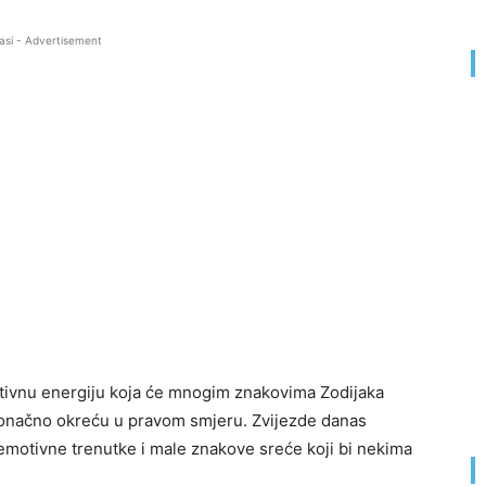
asi - Advertisement
zitivnu energiju koja će mnogim znakovima Zodijaka
i konačno okreću u pravom smjeru. Zvijezde danas
 emotivne trenutke i male znakove sreće koji bi nekima