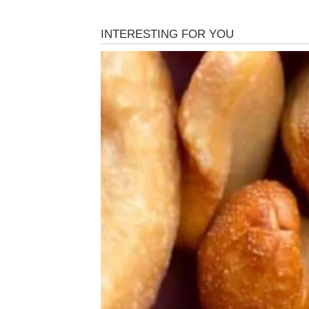
Moguća je lijepa vijest vezana za posao ili n
Sudbina vam sprema pozitivno 
Pred vama su veoma važni trenuci.
BIK
Bikovima dolazi emotivni mir i osjećaj sigurn
Jedna osoba sada pokazuje mnogo više pažn
Ljubav vam uljepšava dan
Pred vama su veoma nježni i posebni trenuc
BLIZANCI