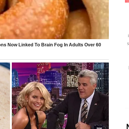
usret koji mijenja raspoloženje.
posebno.
e energije
jelje.
reće i emotivnog zadovoljstva.