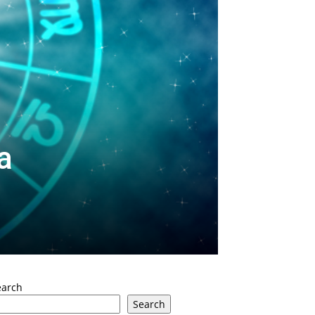
a
earch
Search