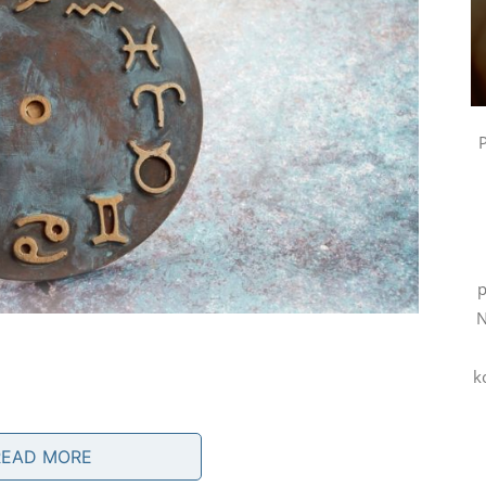
P
p
N
k
ekivanih događaja.
READ MORE