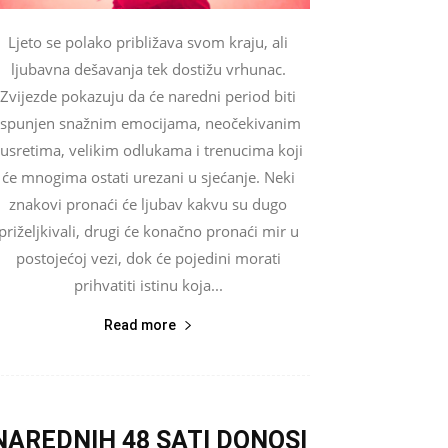
Ljeto se polako približava svom kraju, ali
ljubavna dešavanja tek dostižu vrhunac.
Zvijezde pokazuju da će naredni period biti
ispunjen snažnim emocijama, neočekivanim
susretima, velikim odlukama i trenucima koji
će mnogima ostati urezani u sjećanje. Neki
znakovi pronaći će ljubav kakvu su dugo
priželjkivali, drugi će konačno pronaći mir u
postojećoj vezi, dok će pojedini morati
prihvatiti istinu koja...
Read more
NAREDNIH 48 SATI DONOSI