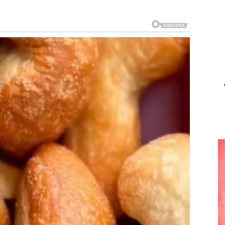
ovac.
iznenađenje
osti.
je nego ranije.
i.