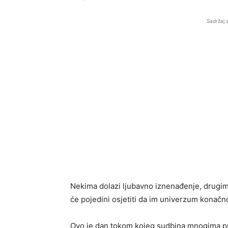
Sadržaj 
Nekima dolazi ljubavno iznenađenje, drugima 
će pojedini osjetiti da im univerzum konačno
Ovo je dan tokom kojeg sudbina mnogima pr