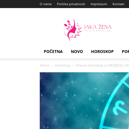
O nama
Politika privatnosti
Impressum
Kontakt
Jaka
Zena
POČETNA
NOVO
HOROSKOP
PO
Home
Horoskop
Dnevni horoskop za NEDJELJU 24. 