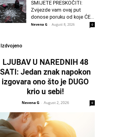
SMIJETE PRESKOČITI:
Zvijezde vam ovaj put
donose poruku od koje ĆE...
Nevena G
-
August 8, 2026
0
Izdvojeno
LJUBAV U NAREDNIH 48
SATI: Jedan znak napokon
izgovara ono što je DUGO
krio u sebi!
Nevena G
August 2, 2026
-
0