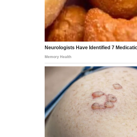
Zvijezde vam donose zanimljiv razgovor ili s
Moguće je poznanstvo koje odmah djeluje 
Dan vam donosi mnogo pozitivn
Pred vama su veoma uzbudljivi trenuci.
RAK
Rakovi su među najvećim sretnicima ove ned
Poslije mnogo stresa dolazi osjećaj mira, s
Sudbina vam šalje lijepe vijesti