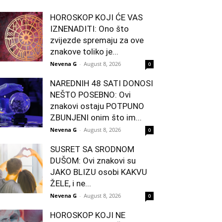
HOROSKOP KOJI ĆE VAS
IZNENADITI: Ono što
zvijezde spremaju za ove
znakove toliko je...
Nevena G
-
August 8, 2026
0
NAREDNIH 48 SATI DONOSI
NEŠTO POSEBNO: Ovi
znakovi ostaju POTPUNO
ZBUNJENI onim što im...
Nevena G
-
August 8, 2026
0
SUSRET SA SRODNOM
DUŠOM: Ovi znakovi su
JAKO BLIZU osobi KAKVU
ŽELE, i ne...
Nevena G
-
August 8, 2026
0
HOROSKOP KOJI NE