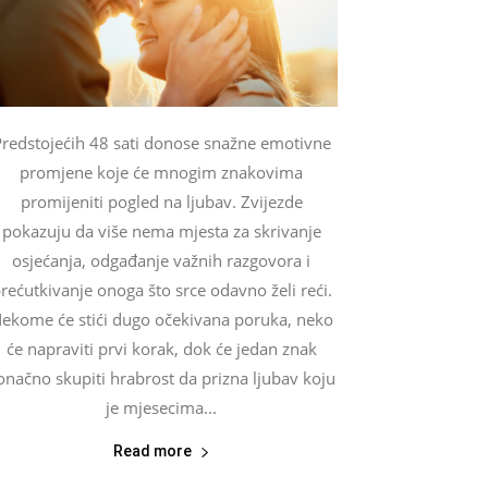
redstojećih 48 sati donose snažne emotivne
promjene koje će mnogim znakovima
promijeniti pogled na ljubav. Zvijezde
pokazuju da više nema mjesta za skrivanje
osjećanja, odgađanje važnih razgovora i
rećutkivanje onoga što srce odavno želi reći.
ekome će stići dugo očekivana poruka, neko
će napraviti prvi korak, dok će jedan znak
onačno skupiti hrabrost da prizna ljubav koju
je mjesecima...
Read more