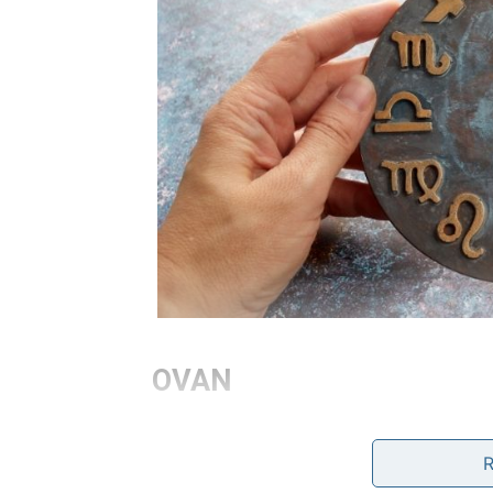
OVAN
Ovnovima dan donosi mnogo energije i neoč