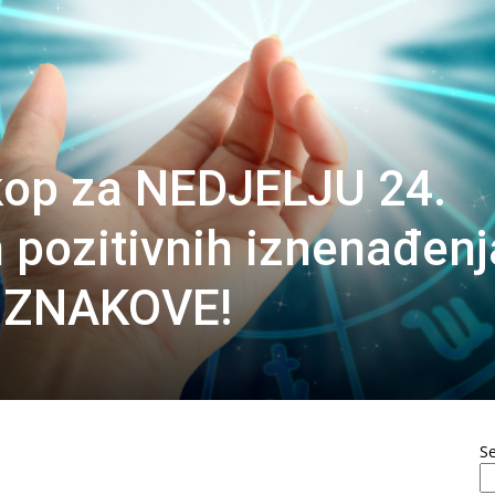
kop za NEDJELJU 24.
 pozitivnih iznenađenj
E ZNAKOVE!
S