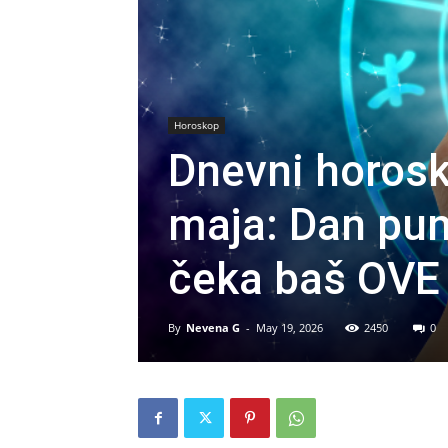
Horoskop
Dnevni horos
maja: Dan pun
čeka baš OV
By
Nevena G
-
May 19, 2026
2450
0