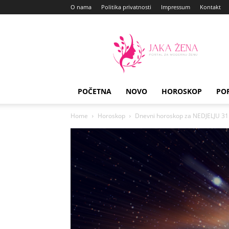
O nama
Politika privatnosti
Impressum
Kontakt
Jaka
Zena
POČETNA
NOVO
HOROSKOP
PO
Home
Horoskop
Dnevni horoskop za NEDJELJU 31. 