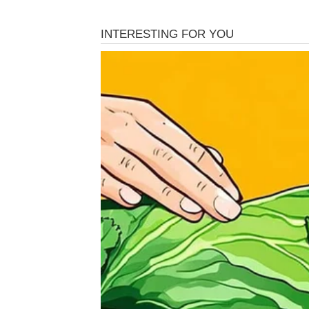
Nakon toga osjetit ćete veliko olakšanje i v
Vrijeme je da zatvorite je
Pred vama su veoma važni trenuci.
BIK
Bikovima dan donosi mir i ugodne trenutke 
Upravo danas shvatate koliko vam znače ljudi
Sreća se krije u jednosta
Pred vama su veoma lijepi trenuci.