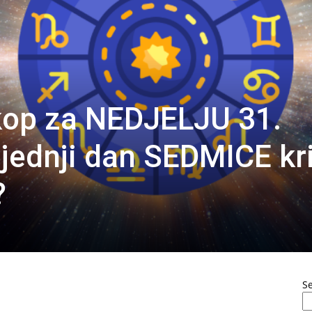
kop za NEDJELJU 31.
ljednji dan SEDMICE kri
?
S