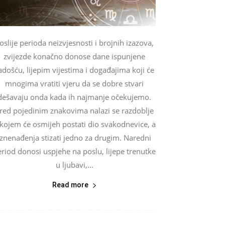
oslije perioda neizvjesnosti i brojnih izazova,
zvijezde konačno donose dane ispunjene
adošću, lijepim vijestima i događajima koji će
mnogima vratiti vjeru da se dobre stvari
dešavaju onda kada ih najmanje očekujemo.
red pojedinim znakovima nalazi se razdoblje
 kojem će osmijeh postati dio svakodnevice, a
iznenađenja stizati jedno za drugim. Naredni
riod donosi uspjehe na poslu, lijepe trenutke
u ljubavi,...
Read more