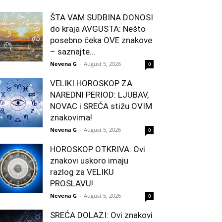
ŠTA VAM SUDBINA DONOSI
do kraja AVGUSTA: Nešto
posebno čeka OVE znakove
– saznajte...
Nevena G
-
August 5, 2026
0
VELIKI HOROSKOP ZA
NAREDNI PERIOD: LJUBAV,
NOVAC i SREĆA stižu OVIM
znakovima!
Nevena G
-
August 5, 2026
0
HOROSKOP OTKRIVA: Ovi
znakovi uskoro imaju
razlog za VELIKU
PROSLAVU!
Nevena G
-
August 5, 2026
0
SREĆA DOLAZI: Ovi znakovi