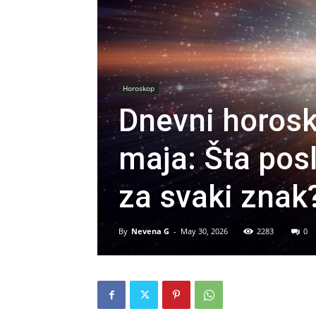
Horoskop
Dnevni horos
maja: Šta pos
za svaki znak
By
Nevena G
-
May 30, 2026
2283
0