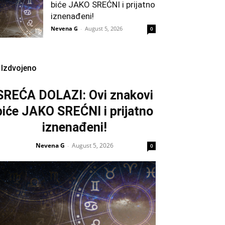
biće JAKO SREĆNI i prijatno
iznenađeni!
Nevena G
-
August 5, 2026
0
Izdvojeno
SREĆA DOLAZI: Ovi znakovi
biće JAKO SREĆNI i prijatno
iznenađeni!
Nevena G
August 5, 2026
-
0