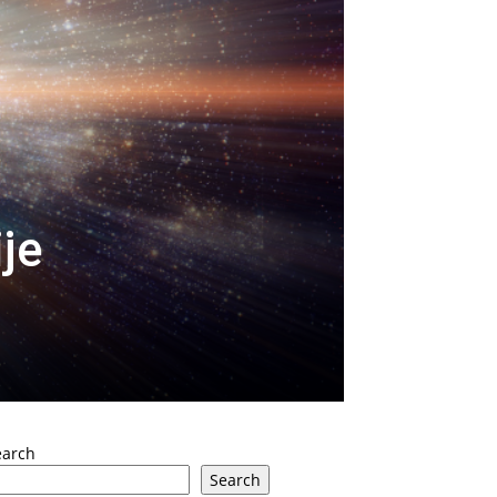
je
earch
Search