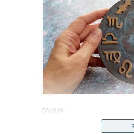
OVAN
Nedjelja vam donosi priliku da završite neš