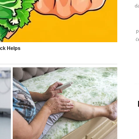
da
šati dan.
p
ć
koja mijenja vaše raspoloženje.
ada ga najmanje očekujete
timizma nego što su očekivali.
raća osmijeh na lice.