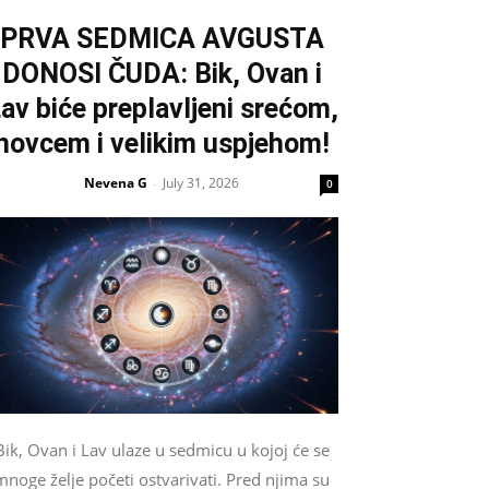
PRVA SEDMICA AVGUSTA
DONOSI ČUDA: Bik, Ovan i
av biće preplavljeni srećom,
novcem i velikim uspjehom!
Nevena G
July 31, 2026
-
0
Bik, Ovan i Lav ulaze u sedmicu u kojoj će se
mnoge želje početi ostvarivati. Pred njima su