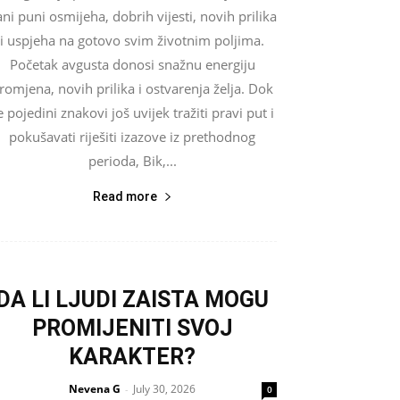
ni puni osmijeha, dobrih vijesti, novih prilika
i uspjeha na gotovo svim životnim poljima.
Početak avgusta donosi snažnu energiju
romjena, novih prilika i ostvarenja želja. Dok
e pojedini znakovi još uvijek tražiti pravi put i
pokušavati riješiti izazove iz prethodnog
perioda, Bik,...
Read more
DA LI LJUDI ZAISTA MOGU
PROMIJENITI SVOJ
KARAKTER?
Nevena G
July 30, 2026
-
0