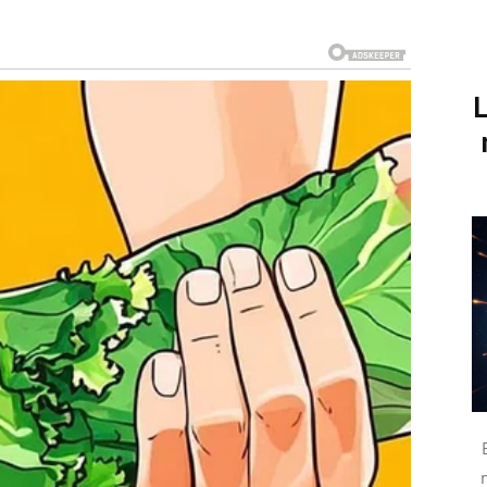
iše energije za nove izazove.
dno poglavlje
L
sa porodicom ili bliskim osobama.
 koji su uvijek uz vas.
vnim stvarima