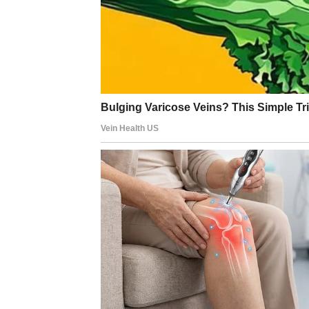
BLIZANCI
Jedna poruka ili razgovor mogli bi vam uljep
Zvijezde vam donose zanimljivu informaciju 
Iznenađenje stiže onda k
Pred vama su veoma zanimljivi trenuci.
RAK
Rakovi završavaju sedmicu sa mnogo više op
Jedna osoba pokazuje vam pažnju koja vam v