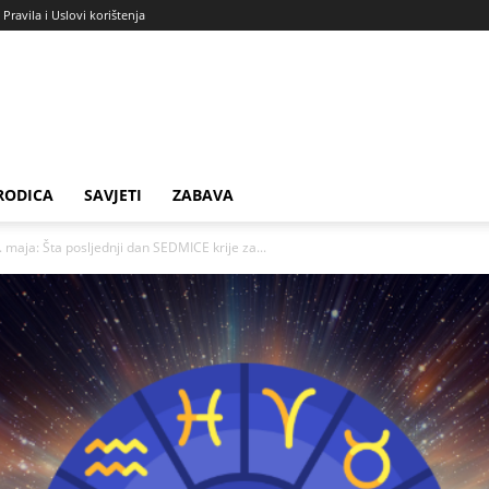
Pravila i Uslovi korištenja
RODICA
SAVJETI
ZABAVA
maja: Šta posljednji dan SEDMICE krije za...