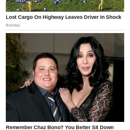
Zvijezde vam donose neočekivanu vijest koja bi vam
mogla potpuno promijeniti planove.
Jedna prilika sada otvara vrata novih početaka.
Veliko iznenađenje ulazi u vaš život
Pred vama su veoma posebni trenuci.
RIBE
Ribe ulaze u veoma emotivan i nježan dan.
Poslije mnogo tuge dolazi osjećaj mira, ljubavi i
sigurnosti.
Srce konačno pronalazi spokoj