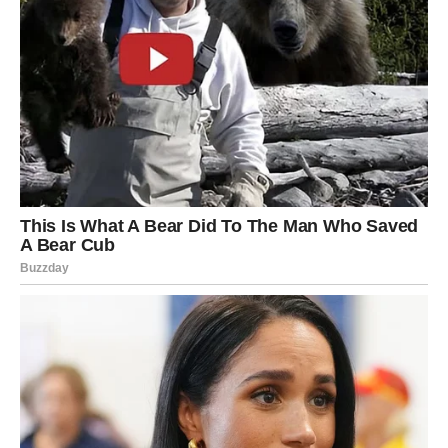
VAGA
Zvijezde vam donose veoma romantičan i emotivan dan.
Ako ste slobodni, moguć je susret koji odmah djeluje
posebno i sudbinski.
Ljubav vam mijenja raspoloženje
Pred vama su trenuci koje ćete dugo pamtiti.
ŠKORPIJA