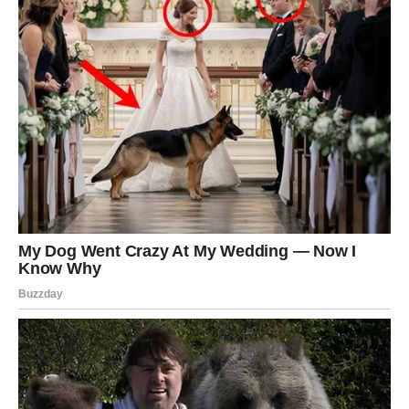
svojoj intuiciji.
Jedna osoba možda skriva emocije koje uskoro izlaze na
vidjelo.
Istina vam donosi olakšanje
Pred vama su veoma posebni trenuci.