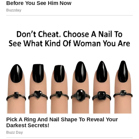
Pred vama su trenuci puni topline i sreće.
Dnevni horoskop za petak 22. maja donosi mnogim
znakovima Zodijaka lijepe vijesti, romantiku i pozitivne
promjene, ali posebno će blistati Rakovi, Lavovi i Vodolije
kojima zvijezde šalju sreću, uspjeh i događaje koji bi
mogli potpuno uljepšati ovaj predivan dan.
Ovo je dan tokom kojeg univerzum pokazuje da male
stvari često mogu donijeti najveću sreću.