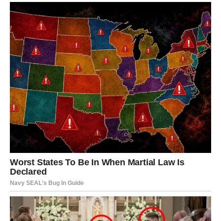
Pred vama su veoma nježni i sretni trenuci.
LAV
Lavovima dolazi velika poslovna ili finansijska prilika.
Sve ono što ste dugo čekali sada konačno dolazi na svoje
mjesto.
Vrijeme uspjeha tek počinje
Pred vama su veoma uspješni trenuci.
DJEVICA
Pred vama je dan tokom kojeg trebate više vjerovati