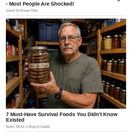
Moguće je poznanstvo koje vam potpuno mijenja
raspoloženje.
Ništa više neće biti isto
Pred vama su veoma uzbudljivi trenuci.
RAK
Rakovi su među najvećim miljenicima zvijezda ovog
petka.
Poslije mnogo stresa dolazi osjećaj mira, sreće i
zadovoljstva.
Sudbina vam šalje lijepe vijesti