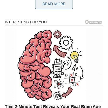
READ MORE
Pred vama su veoma važni trenuci.
BIK
Bikovima dolazi emotivni mir i osjećaj sigurnosti.
Jedna osoba sada jasno pokazuje koliko joj značite.
Ljubav vam uljepšava dan
Pred vama su veoma nježni i posebni trenuci.
BLIZANCI
Zvijezde vam donose neočekivane poruke i zanimljive
susrete.