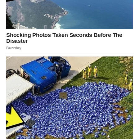
Sreća vam dolazi neočekivano
Pred vama su veoma lijepi trenuci.
JARAC
Jarčevi konačno ulaze u stabilniji i mirniji period.
Na poslovnom i emotivnom planu dolazi osjećaj
sigurnosti i olakšanja.
Duša vam konačno odmara
Pred vama su veoma važni trenuci sreće.
VODOLIJA