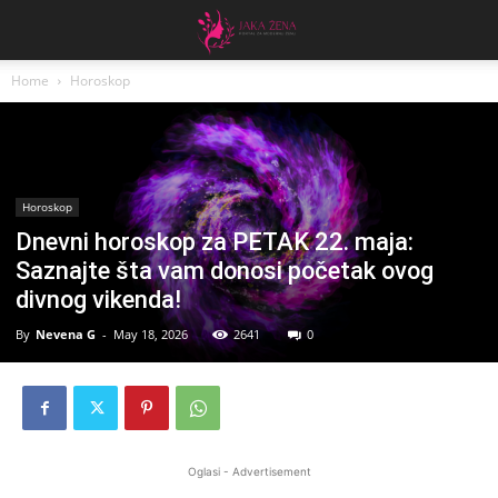
Home
Horoskop
Horoskop
Dnevni horoskop za PETAK 22. maja:
Saznajte šta vam donosi početak ovog
divnog vikenda!
By
Nevena G
-
May 18, 2026
2641
0
Oglasi - Advertisement