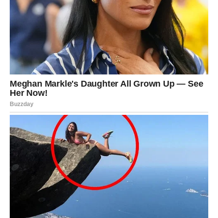
Pred vama je finansijski preokret ili veoma važna
poslovna vijest.
Nemojte sumnjati u sebe jer vam sada dolazi prilika koju
ste dugo čekali.
Sudbina vam otvara vrata uspjeha
Pred vama su veoma snažni trenuci.
STRIJELAC
Nova energija donosi vam spontane događaje i mnogo
pozitivnih emocija.
Jedna osoba vraća vam osmijeh i dobro raspoloženje.