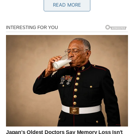
omogućiti da mnogo mirnije planirate naredne dane.
READ MORE
Partner će pokazati koliko mu značite, dok slobodni
Bikovi imaju priliku za novo poznanstvo koje počinje
sasvim spontano.
Blizanci
Blizanci će biti među najvećim srećnicima ovog petka.
Neočekivana poruka ili poziv mogli bi potpuno promeniti
vaše raspoloženje i doneti vam razlog za veliko
zadovoljstvo.
Na ljubavnom planu očekuju vas romantični trenuci.
Slobodni Blizanci mogli bi upoznati osobu koja će im
veoma brzo postati važna.