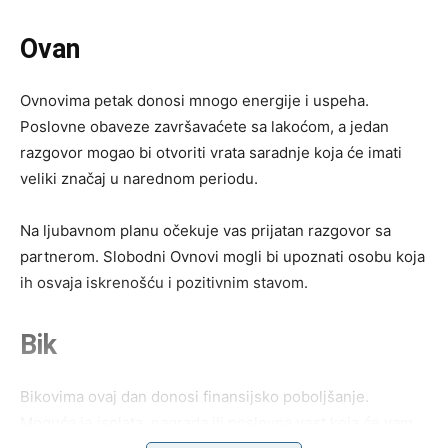
Ovan
Ovnovima petak donosi mnogo energije i uspeha.
Poslovne obaveze završavaćete sa lakoćom, a jedan
razgovor mogao bi otvoriti vrata saradnje koja će imati
veliki značaj u narednom periodu.
Na ljubavnom planu očekuje vas prijatan razgovor sa
partnerom. Slobodni Ovnovi mogli bi upoznati osobu koja
ih osvaja iskrenošću i pozitivnim stavom.
Bik
Bikovima ovaj dan donosi finansijsko poboljšanje.
Moguća je isplata, nagrada ili poslovna vest koja će vam