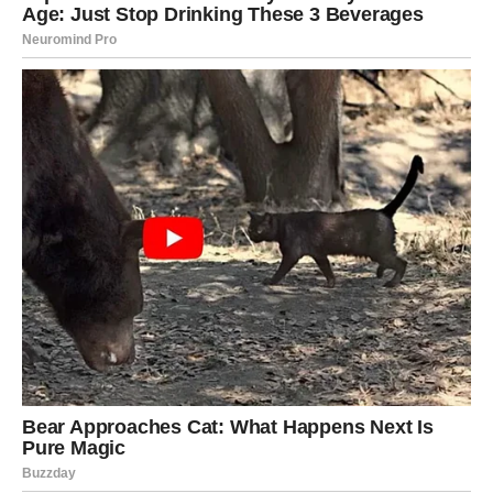
Rak
Rakovima petak donosi unutrašnji mir. Problem koji vas je
opterećivao prethodnih dana konačno dobija rešenje, a
podrška bliskih ljudi pomoći će vam da sa više
samopouzdanja nastavite dalje.
Na emotivnom planu partner će vam pružiti mnogo
pažnje i razumevanja. Slobodni Rakovi mogu upoznati
osobu koja vraća veru u iskrene emocije.
Lav
Lavovima predstoji jedan od najlepših dana u poslednje
vreme. Poslovni uspeh ili veoma dobra vest učiniće da
budete ponosni na ono što ste postigli. Moguće je i
prijatno iznenađenje kada su finansije u pitanju.