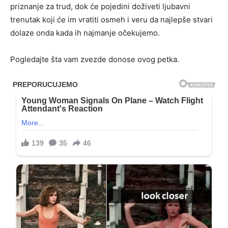
priznanje za trud, dok će pojedini doživeti ljubavni
trenutak koji će im vratiti osmeh i veru da najlepše stvari
dolaze onda kada ih najmanje očekujemo.
Pogledajte šta vam zvezde donose ovog petka.