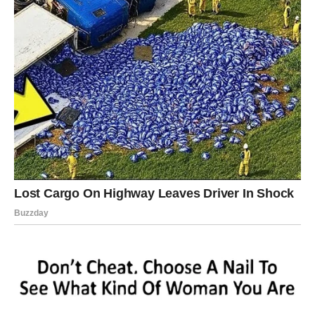
Vaga
Vagama ovaj petak donosi ostvarenje jedne manje, ali
veoma važne želje. Vest koja stiže popraviće vam
raspoloženje i pokazati da su pred vama mnogo lepši
dani.
Partner će biti uz vas u svakom važnom trenutku, dok