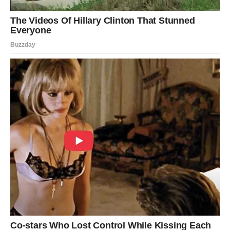
planovi napreduju, finansijska situacija postaje sigurnija,
a jedna vest mogla bi vas posebno obradovati.
Na ljubavnom planu očekuju vas nežni trenuci i mnogo
pažnje. Slobodne Ribe mogu upoznati osobu koja će ih
osvojiti toplinom, iskrenošću i razumevanjem.
Petak, 3. jul, donosi mnogo razloga za optimizam, osmeh
i zadovoljstvo. Poslovni uspesi, finansijsko poboljšanje,
iskrene emocije i neočekivane lepe vesti pokazaće da se
život može promeniti nabolje u samo jednom danu. Ovo
je pravi trenutak da prihvatite nove prilike i sa više vere
gledate u ono što dolazi.
Najviše razloga za slavlje imaće Blizanci, Lavovi, Vodolije i
Jarčevi, jer upravo njima zvezde donose najveću radost,
uspeh i događaje koji će im dugo ostati u lepom sećanju.