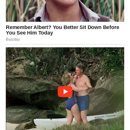
Vodolija
Vodolije će biti među znakovima kojima zvezde donose
radost kakvu odavno nisu osetile. Neočekivana poslovna
prilika, važna vest ili susret sa osobom koja će imati veliki
uticaj na vašu budućnost učiniće da ovaj petak pamtite po
lepim događajima.
Na ljubavnom planu očekuje vas prijatno iznenađenje.
Slobodne Vodolije imaju velike šanse da započnu vezu
koja će im veoma brzo postati jedna od najvažnijih u
životu.
Ribe
Ribe ulaze u dan ispunjen lepim promenama. Poslovni