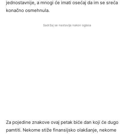
jednostavnije, a mnogi će imati osećaj da im se sreća
konačno osmehnula.
Sadržaj se nastavlja nakon oglasa
Za pojedine znakove ovaj petak biće dan koji će dugo
pamtiti. Nekome stiže finansijsko olakšanje, nekome