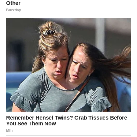
Ipak, svaki znak dobija priliku da ovaj petak pretvori u dan
ispunjen srećom, dobrim odlukama i osećajem da su pred
njim mnogo lepši dani. Otvorite srce za sve lepo što vam
život donosi, jer zvezde danas imaju posebno lepe
planove za mnoge pripadnike Zodijaka.