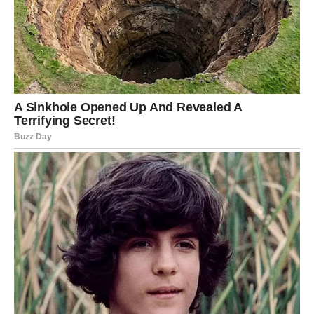
Putovanje, poslovni sastanak ili zanimljivo poznanstvo
mogli bi otvoriti vrata novim mogućnostima.
Na emotivnom planu očekuju vas vedri trenuci. Slobodni
Strelčevi imaju velike šanse da upoznaju osobu koja deli
njihove poglede na život.
Jarac
Jarčevima petak donosi potvrdu da su na pravom putu.
Poslovna situacija postaje mnogo stabilnija, a moguća je i
veoma dobra finansijska vest koja će vam omogućiti da
ostvarite planove koje ste dugo odlagali.
Na ljubavnom planu partner će biti vaša najveća podrška.
Slobodni Jarčevi mogu upoznati osobu koja donosi
sigurnost i mir.