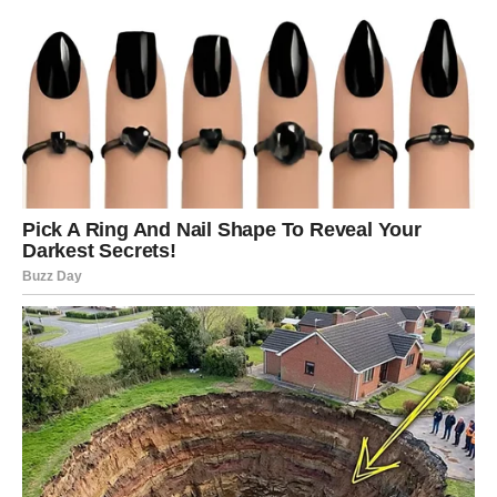
slobodne Vage mogu upoznati osobu koja će im uneti
radost u svakodnevicu.
Škorpija
Škorpijama petak donosi korisne informacije koje će vam
pomoći da donesete važnu poslovnu odluku. Finansijska
situacija postaje stabilnija, a jedna prilika mogla bi imati
dugoročan značaj.
Na ljubavnom planu očekuje vas iskren razgovor koji
rešava stare nesporazume.
Strelac
Strelčevima ovaj dan donosi mnogo pozitivne energije.