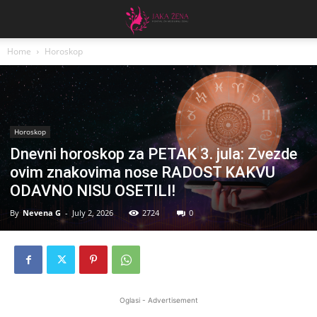
Home
Horoskop
Horoskop
Dnevni horoskop za PETAK 3. jula: Zvezde
ovim znakovima nose RADOST KAKVU
ODAVNO NISU OSETILI!
By
Nevena G
-
July 2, 2026
2724
0
Oglasi - Advertisement