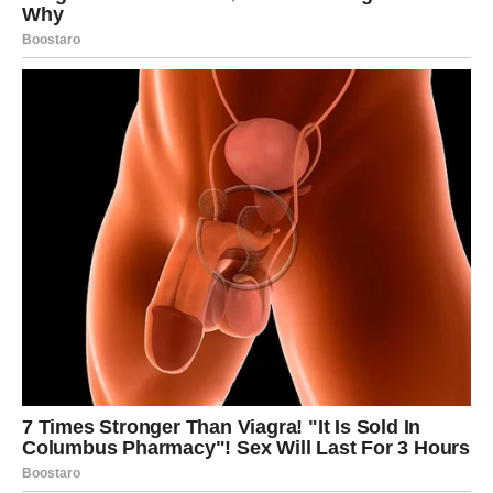
Jedna vijest mijenja raspoloženje
Blizanci bi mogli dobiti poruku ili poziv koji će ih iskreno
obradovati.
Pred vama su korisni razgovori.
Poruka zvijezda
Budite otvoreni za nova saznanja.
RAK
PORUKA STIŽE U TRENUTKU KADA VAM
JE NAJPOTREBNIJA