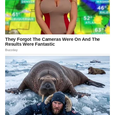
Ljubav donosi novu ravnotežu
Vage očekuje iskren razgovor koji može ojačati jedan
važan odnos.
Slobodni bi mogli upoznati zanimljivu osobu.
Poruka zvijezda
Budite iskreni prema sebi.
ŠKORPIJA
Nova prilika otvara vrata
Škorpije će dobiti priliku koju vrijedi ozbiljno razmotriti.