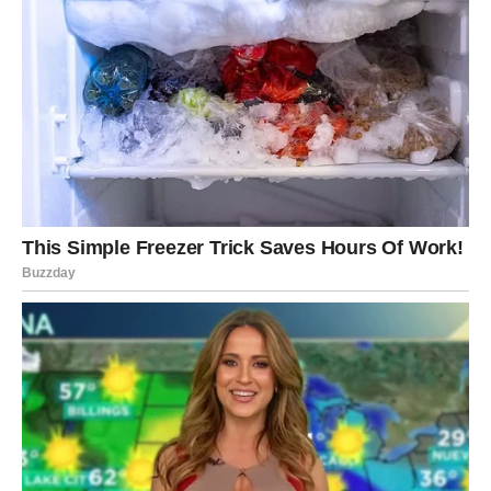
DJEVICA
Rješenje je bliže nego što mislite
Djevice će pronaći odgovor na pitanje koje ih već neko
vrijeme muči.
Pred vama je mirniji nastavak sedmice.
Poruka zvijezda
Ne opterećujte se sitnicama.
VAGA