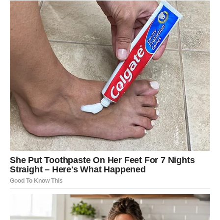
ZVIJEZDE VAM ŠALJU PORUKU KOJA
MIJENJA POGLED NA BUDUĆNOST
Ribe su apsolutni favoriti ovog dnevnog horoskopa.
Zvijezde simbolično ukazuju da vam ponedjeljak donosi
znak, vijest ili susret koji će vam vratiti vjeru u ono što
dolazi. Moguće je da ćete dobiti odgovor koji dugo čekate
ili priliku koja će vam pokazati da se sav trud koji ste
ulagali konačno počinje isplaćivati.
Najvažnije što ćete osjetiti jeste unutrašnji mir i sigurnost
da ste na pravom putu. Upravo taj osjećaj biće najveći
pokretač za sve što vas očekuje u narednim danima.
Poruka zvijezda