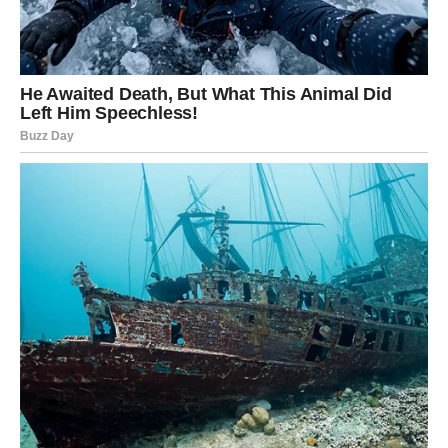
Pred vama je produktivan dan.
Poruka zvijezda
Ne bojte se promjena.
STRIJELAC
DAN DONOSI ODGOVOR KOJI STE DUGO
ČEKALI
Strijelčevi ulaze u ponedjeljak ispunjen pozitivnom
energijom.
Moguća je važna poslovna vijest, finansijska prilika ili