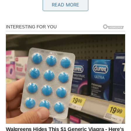
Poruka zvijezda
READ MORE
Vjerujte svojim odlukama.
BIK
Vrijeme za pametne poteze
Bikovima ovaj dan donosi osjećaj sigurnosti i stabilnosti.
Finansijska pitanja polako dolaze na svoje mjesto.
Poruka zvijezda
Ne žurite – najbolja rješenja dolaze postepeno.
BLIZANCI