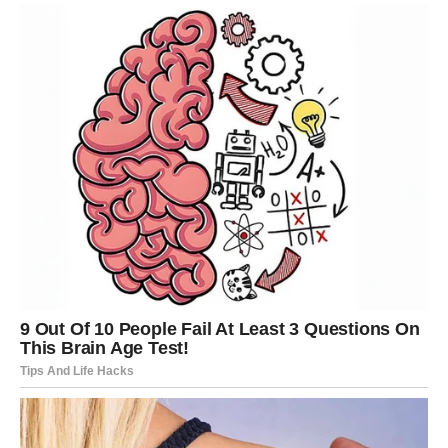
Rakovi su među najvećim favoritima ovog dnevnog
horoskopa.
Zvijezde simbolično ukazuju da vam ponedjeljak donosi
razgovor, vijest ili znak koji će vam pomoći da donesete
važnu odluku. Ono što vas je dugo opterećivalo počinje
se raspetljavati, a vi ćete osjetiti veliko olakšanje.
Dan je posebno povoljan za ljubavne i porodične odnose.
Poruka zvijezda
Vjerujte svojoj intuiciji – ona vas vodi u dobrom smjeru.
LAV