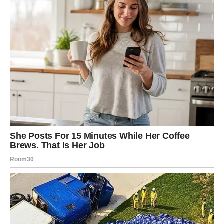
Prihvatite ono što vam život donosi – ponekad upravo
jedna poruka stigne u trenutku kada nam je najpotrebnija.
Ponedjeljak, 29. juna, simbolično donosi važne poruke,
korisne razgovore i prilike koje mogu obilježiti početak
nove sedmice. Nekima slijedi poslovni napredak, nekima
emotivna radost, a pojedini će konačno dobiti odgovor
koji su dugo čekali.
Zvijezde poručuju da pravi trenutak često dolazi onda
kada ga najmanje očekujemo. Upravo ovaj ponedjeljak
mnogima bi mogao pokazati da jedna vijest ili jedan
razgovor mogu promijeniti mnogo više nego što se na
prvi pogled čini.