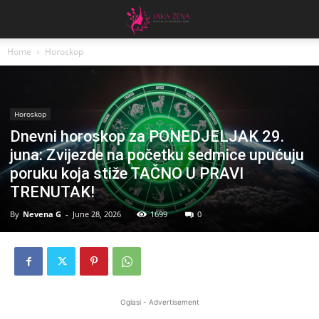
Home
Horoskop
Horoskop
Dnevni horoskop za PONEDJELJAK 29.
juna: Zvijezde na početku sedmice upućuju
poruku koja stiže TAČNO U PRAVI
TRENUTAK!
By
Nevena G
-
June 28, 2026
1699
0
Oglasi - Advertisement