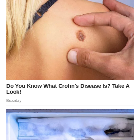
Priznanje koje vraća samopouzdanje
Lavovima slijedi potvrda da njihov trud nije prošao
nezapaženo.
Jedna pohvala značiće vam više nego što očekujete.
Poruka zvijezda
Prihvatite uspjeh sa osmijehom.