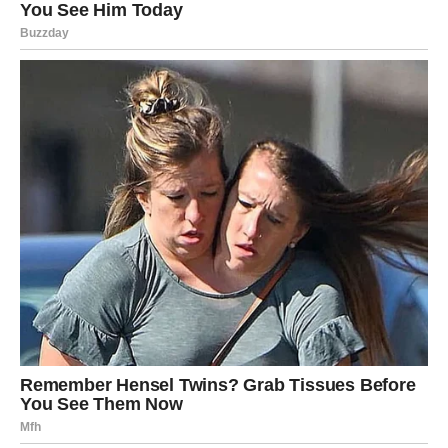
Nastavite tempom koji vam odgovara.
VODOLIJA
Inspiracija vodi prema uspjehu
Vodolije će dobiti novu ideju koja može imati veliki značaj
za budućnost.
Jedan razgovor otvara zanimljive mogućnosti.
Poruka zvijezda
Vjerujte svojoj kreativnosti.
RIBE