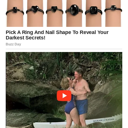
Duša vam konačno odmara
Pred vama su veoma važni trenuci sreće.
VODOLIJA
Zvijezde vam donose neočekivanu vijest koja bi vam
mogla potpuno promijeniti planove.
Jedna prilika sada otvara vrata novih početaka i sretnijeg
perioda.
Veliko iznenađenje ulazi u vaš život
Pred vama su veoma posebni trenuci.