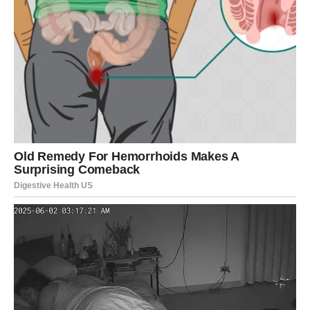
Ljubav vam mijenja život
Pred vama su trenuci koje ćete dugo pamtiti.
ŠKORPIJA
Pred vama je veoma važna odluka ili razgovor koji mijenja
mnogo toga.
Ono što je dugo bilo nejasno sada konačno dobija pravi
smisao.
Sudbina vam otkriva pravi put
Pred vama su veoma snažni trenuci.
STRIJELAC