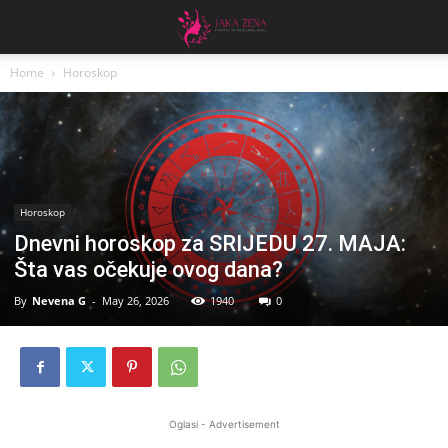
Home
Horoskop
Horoskop
Dnevni horoskop za SRIJEDU 27. MAJA:
Šta vas očekuje ovog dana?
By
Nevena G
-
May 26, 2026
1940
0
Oglasi - Advertisement