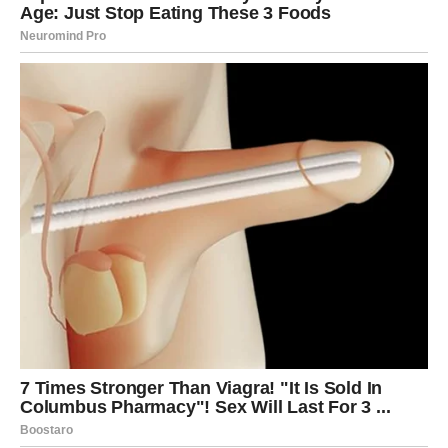
RAK
Rakovi su među najvećim miljenicima ovog dana.
Poslije mnogo emotivnih borbi dolazi osjećaj mira i sreće
koji vam vraća vjeru da najbolje tek dolazi.
Sudbina vam donosi veliko olakšanje
Pred vama su veoma nježni i sretni trenuci.
LAV
Lavovima dolazi velika poslovna ili finansijska prilika.
Sve ono što ste dugo čekali sada konačno počinje dolaziti
na svoje mjesto.