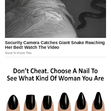
Nova energija donosi vam spontane događaje i mnogo
pozitivnih emocija.
Jedna osoba sada vam vraća vjeru da život može biti
mnogo ljepši nego prije.
Sreća vam dolazi neočekivano
Pred vama su veoma lijepi trenuci.
JARAC
Jarčevi konačno ulaze u mnogo stabilniji i mirniji period.
Na poslovnom i emotivnom planu dolazi osjećaj
sigurnosti i velikog olakšanja.