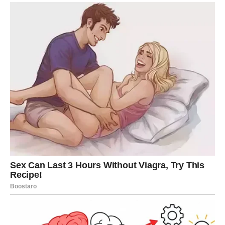
Vrijeme uspjeha polako počinje
Pred vama su veoma snažni trenuci.
DJEVICA
Pred vama su dani tokom kojih ćete jasno vidjeti kome
možete vjerovati.
Jedna osoba sada pokazuje svoje pravo lice i donosi vam
važnu lekciju.
Intuicija vam otkriva istinu
Pred vama su veoma posebni trenuci.