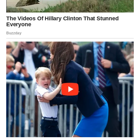
RIBE
Ribe ulaze u veoma emotivan i nježan dan.
Poslije mnogo tuge dolazi osjećaj mira, ljubavi i
sigurnosti.
Srce konačno pronalazi spokoj
Pred vama su trenuci puni topline i sreće.
Srijeda 27. maja mnogim znakovima Zodijaka donosi
važne promjene i neočekivane događaje, ali posebno će
blistati Rakovi, Vage i Vodolije kojima zvijezde šalju sreću,
ljubav i prilike koje bi mogle potpuno promijeniti njihov
život.