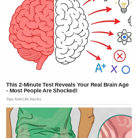
VAGA
Zvijezde vam donose veoma romantičan i sudbinski
period.
Ako ste slobodni, moguć je susret koji odmah djeluje
posebno i sudbinski.