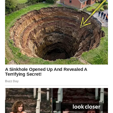
Vjerujte svojim sposobnostima.
DJEVICA
Dnevna prognoza
Pred vama je dan tokom kojeg ćete konačno pronaći
rješenje za problem koji vas dugo prati.
Poruka zvijezda
Ne opterećujte se sitnicama.