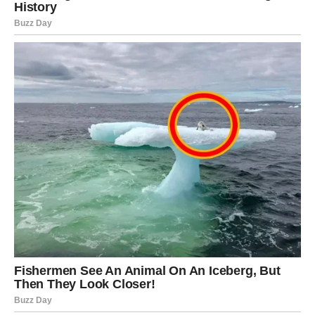
DAN KOJI MIJENJA VIŠE NEGO ŠTO
SADA MISLITE
Ribe su apsolutni favoriti ovog dnevnog horoskopa.
Zvijezde pokazuju da vam ovaj utorak donosi trenutak koji
će kasnije imati mnogo veći značaj nego što trenutno
izgleda.
Moguće je poznanstvo, važna vijest, poslovna prilika ili
razgovor koji mijenja način na koji gledate na jednu
situaciju. Ono što danas započne moglo bi imati veoma
pozitivan uticaj na vašu budućnost.
Mnoge Ribe će tek nakon nekog vremena shvatiti koliko
je ovaj dan bio poseban.
Poruka zvijezda