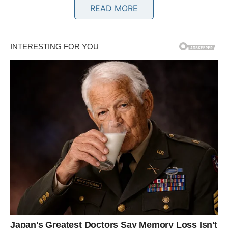
READ MORE
Ne čekajte savršen trenutak.
BIK
Dnevna prognoza
Jedna vijest mogla bi vam donijeti osjećaj olakšanja i
sigurnosti.
Poruka zvijezda
Vjerujte da se stvari slažu u vašu korist.
BLIZANCI