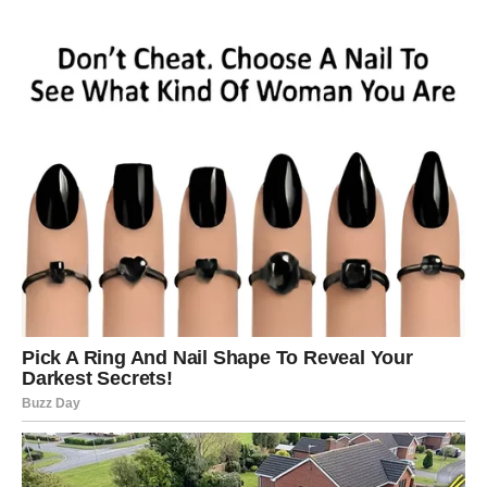
Moguća je važna poruka, novo poznanstvo ili odgovor koji
dugo čekate.
Poruka zvijezda
Ne ignorišite znakove koje vam život šalje.
LAV
Dnevna prognoza
Lavovima dolazi prilika da pokažu svoje kvalitete i privuku
pažnju važnih ljudi.
Poruka zvijezda