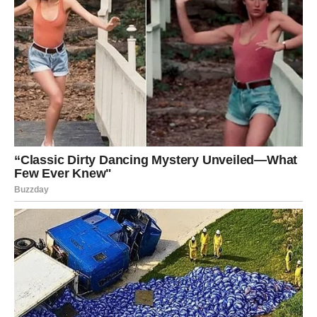
VAGA
Dnevna prognoza
Lijepi trenuci i prijatni susreti popraviće vam
raspoloženje.
Poruka zvijezda
Uživajte u malim radostima.