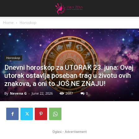
Home
Horoskop
Horoskop
Dnevni horoskop za UTORAK 23. juna: Ovaj
utorak ostavlja poseban trag u životu ovih
znakova, a oni to JOŠ NE ZNAJU!
By
Nevena G
-
June 22, 2026
2687
0
Oglasi - Advertisement