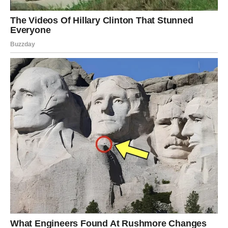
Poruka zvijezda
Ne zaboravite odmoriti.
VODOLIJA
Dnevna prognoza
Neočekivan događaj mogao bi vam uljepšati cijeli dan.
Poruka zvijezda
Budite otvoreni za iznenađenja.
RIBE