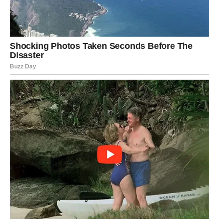
poseban trag. Ono što se događa tokom utorka moglo bi
biti početak procesa koji vodi prema uspjehu, važnoj
odluci ili velikoj promjeni.
Iako sada možda ne vidite cijelu sliku, uskoro ćete shvatiti
koliko je ovaj dan bio značajan.
Poruka zvijezda
Prihvatite prilike koje dolaze.
JARAC
Dnevna prognoza
Jarčevi će biti fokusirani na posao i obaveze, ali će
uspješno završiti sve što su planirali.