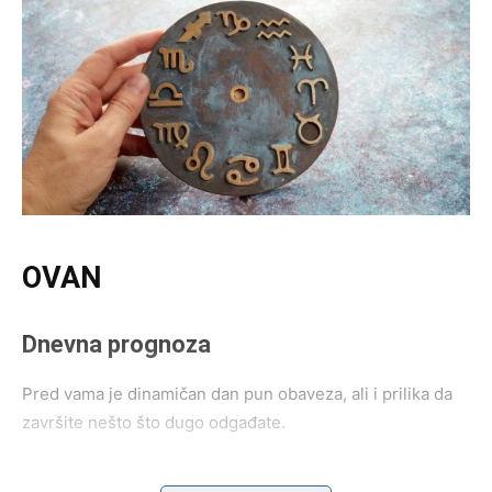
OVAN
Dnevna prognoza
Pred vama je dinamičan dan pun obaveza, ali i prilika da
završite nešto što dugo odgađate.
Poruka zvijezda