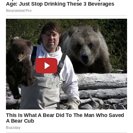
Dnevna prognoza
Neočekivan razgovor mogao bi vam otvoriti potpuno novu
perspektivu.
Poruka zvijezda
Slušajte pažljivo šta vam drugi govore.
RAK
DAN KOJI ĆETE PAMTITI DUŽE NEGO
ŠTO MISLITE
Rakovima ovaj utorak donosi događaj koji će u početku
djelovati beznačajno, ali će kasnije imati veliki uticaj na
njihov život.