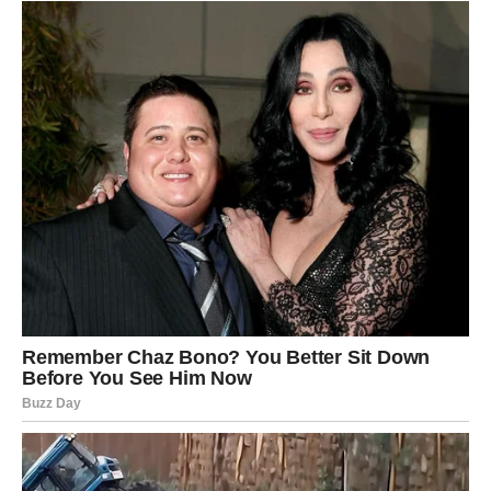
Obratite pažnju na detalje i ljude koje danas srećete.
Utorak 23. juna nije običan dan. Za određene znakove on
donosi događaje koji će ostaviti mnogo dublji trag nego
što sada mogu pretpostaviti.
Najvažnije trenutke doživjeće
Ribe
, kojima ovaj dan može
promijeniti pogled na budućnost,
Strijelčevi
, kojima
počinje važan životni proces, te
Rakovi
, kojima jedna
naizgled mala stvar donosi veliku promjenu.
Zvijezde poručuju da veliki preokreti često počinju
sasvim tiho. Upravo zato ovaj utorak vrijedi pažljivo
živjeti.