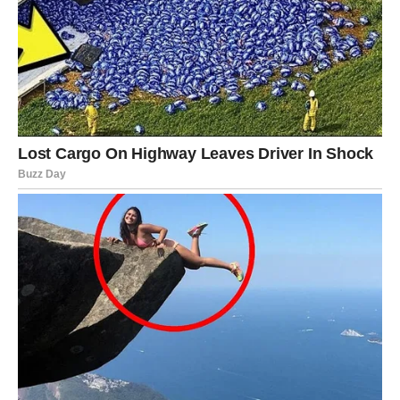
ŠKORPIJA
Dnevna prognoza
Jedna informacija mogla bi promijeniti vaše planove za
naredni period.
Poruka zvijezda
Vjerujte intuiciji.
STRIJELAC
UTORAK KOJI DONOSI POČETAK NEČEG
VAŽNOG
Strijelčevi su među znakovima kojima ovaj dan ostavlja