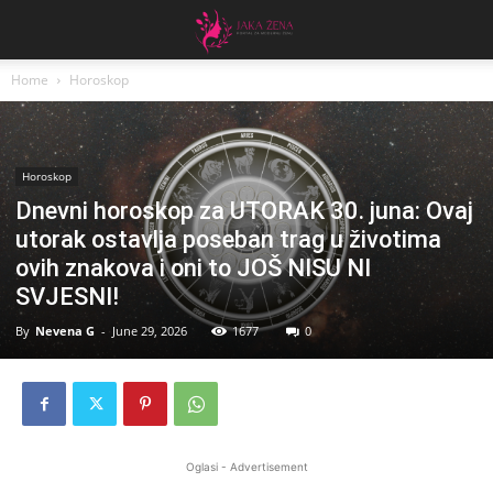
Home
Horoskop
Horoskop
Dnevni horoskop za UTORAK 30. juna: Ovaj
utorak ostavlja poseban trag u životima
ovih znakova i oni to JOŠ NISU NI
SVJESNI!
By
Nevena G
-
June 29, 2026
1677
0
Oglasi - Advertisement