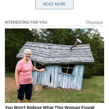
READ MORE
Poruka zvijezda
Ne odgađajte ono što osjećate da je ispravno.
BIK
Mir donosi prave odgovore
Bikovi će pronaći rješenje za pitanje koje ih već neko
vrijeme opterećuje.
Dan donosi osjećaj sigurnosti i stabilnosti.
Poruka zvijezda
Vjerujte svom iskustvu.