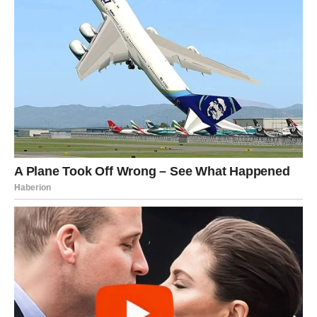
životnoj promjeni.
Zvijezde poručuju da neki dani djeluju sasvim obični dok
ih živimo, ali se kasnije pokažu kao oni koji su promijenili
sve. Upravo ovaj utorak mogao bi biti jedan od njih.