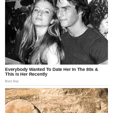
najveću poruku.
LAV
Vrijeme za priznanje
Lavovima slijedi dan u kojem će njihov trud biti
primijećen.
Jedna pohvala vraća dodatno samopouzdanje.
Poruka zvijezda
Prihvatite uspjeh bez skromnog umanjivanja vlastitih
zasluga.