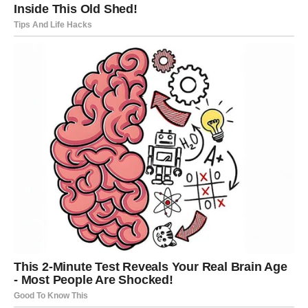
BLIZANCI
Neočekivana vijest mijenja raspoloženje
Blizanci bi mogli dobiti poziv ili poruku koja otvara
potpuno novu mogućnost.
Pred vama su zanimljivi razgovori.
Poruka zvijezda
Budite otvoreni za ono što dolazi.
RAK