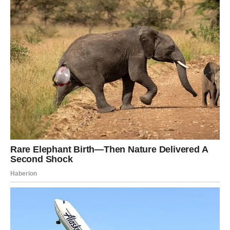
budućnosti.
Najveća vrijednost ovog dana biće u tome što ćete
napraviti korak koji će vam vratiti vjeru u vlastite
mogućnosti. Tek kasnije ćete shvatiti koliko je upravo
ovaj utorak promijenio tok vašeg života.
Poruka zvijezda
Ne potcjenjujte nijedan trenutak – velike promjene često
počinju sasvim tiho.
Utorak, 30. juna, simbolično donosi mnogim znakovima
važne razgovore, neočekivane prilike i događaje koji bi
mogli imati mnogo veći značaj nego što se na prvi pogled
čini. Nekima slijedi poslovni napredak, nekima emotivna
jasnoća, a pojedini će napraviti prvi korak prema velikoj