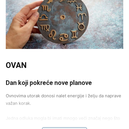
OVAN
Dan koji pokreće nove planove
Ovnovima utorak donosi nalet energije i želju da naprave
važan korak.
Jedna odluka mogla bi imati mnogo veći značaj nego što
sada izgleda.