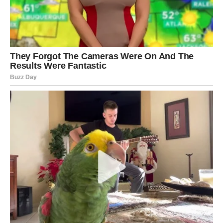
Nova prilika dolazi iznenada
Škorpije će dobiti informaciju koja može biti važna za
buduće planove.
Vrijeme je za hrabre odluke.
Poruka zvijezda
Ne zanemarujte prilike koje dolaze neočekivano.
STRIJELAC
JEDAN TRENUTAK MIJENJA TOK
NAREDNIH DANA