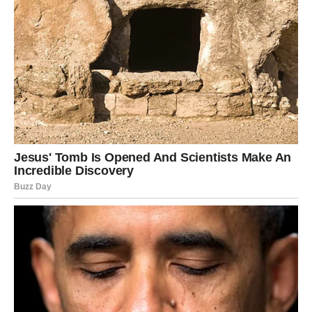
DJEVICA
Sve dolazi na svoje mjesto
Djevice će pronaći odgovor koji su dugo tražile.
Pred vama je miran i produktivan dan.
Poruka zvijezda
Ne opterećujte se onim što ne možete promijeniti.
VAGA
Lijep susret uljepšava dan
Vage očekuje razgovor koji će im vratiti osmijeh.