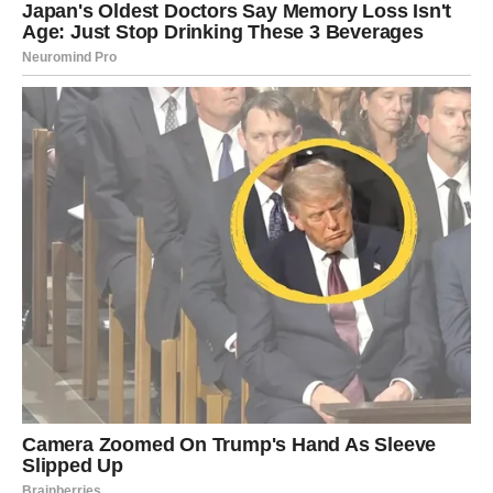
Jarčevi će uspjeti završiti važnu obavezu i osjetiti veliko
olakšanje.
Pred vama je dan ispunjen produktivnošću.
Poruka zvijezda
Nastavite tempom koji vam odgovara.
VODOLIJA
Inspiracija otvara nova vrata
Vodolije će dobiti ideju koja može imati veliki značaj za
budućnost.
Jedan razgovor donosi dodatnu motivaciju.