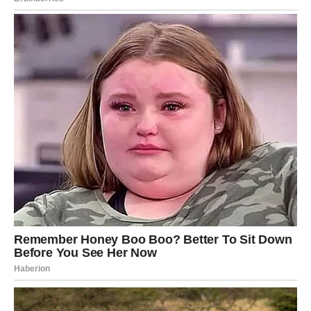
Poruka zvijezda
Ne sumnjajte u svoju kreativnost.
RIBE
UTORAK KOJI ĆE KASNIJE IMATI VELIKO
ZNAČENJE
Ribe su apsolutni favoriti ovog dnevnog horoskopa.
Zvijezde simbolično ukazuju da vam ovaj utorak donosi
događaj koji će u prvi mah izgledati sasvim uobičajeno, ali
će se kasnije pokazati kao početak nečega veoma
važnog. To može biti novo poznanstvo, poslovna prilika,
poruka ili odluka koja će otvoriti vrata mnogo ljepšoj