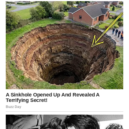
UTORAK KOJI ĆETE PAMTITI MNOGO
DUŽE NEGO ŠTO MISLITE
Rakovi su među najvećim favoritima ovog dnevnog
horoskopa.
Zvijezde simbolično ukazuju da vam ovaj dan donosi
događaj koji će u početku djelovati sasvim običan, ali će
se kasnije pokazati kao prekretnica. Moguća je važna
poslovna prilika, iskren razgovor ili susret koji će
promijeniti način na koji gledate na budućnost.
Do kraja dana osjetićete da se nešto pokrenulo u vašu
korist.
Poruka zvijezda
Obratite pažnju na male znakove – upravo oni danas nose