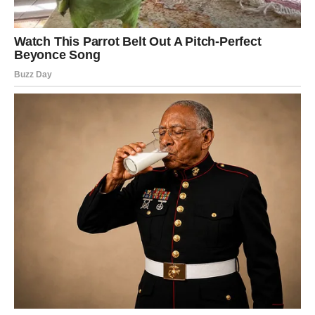
Strijelčevi ulaze u utorak koji donosi neočekivan
preokret.
Moguća je poslovna vijest, finansijska prilika ili susret s
osobom koja će imati veliki uticaj na vaše naredne
odluke. Ono što se danas dogodi moglo bi biti početak
mnogo uspješnijeg razdoblja.
Poruka zvijezda
Vjerujte svojim instinktima i ne propuštajte prilike.
JARAC
Stabilnost donosi zadovoljstvo