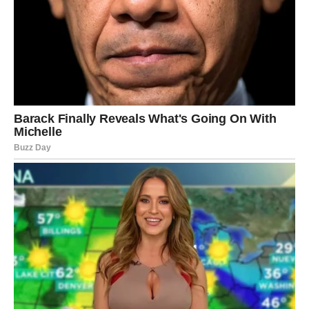
Ljubavni odnosi postaju mnogo topliji.
Poruka zvijezda
Pokažite osjećanja bez zadrške.
ŠKORPIJA