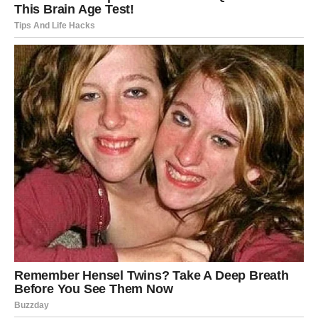
U narednim danima mnogi će primijetiti da djelujete
mirnije, povučenije i gotovo ravnodušno prema
događajima koji su vas nekada lako uznemiravali. To nije
znak da ste izgubili osjećaje ili da vam nije stalo. Naprotiv,
to je način na koji štitite svoje srce od nepotrebnog
stresa i negativne energije.
Više ne želite učestvovati u raspravama koje nemaju
smisla, niti dokazivati svoju vrijednost ljudima koji vas ne
razumiju. Shvatili ste da nije svaka bitka vrijedna vaše
energije i da je ponekad najveća pobjeda jednostavno
okrenuti se i nastaviti svojim putem.
Na poslovnom planu mogli biste dobiti zanimljivu priliku,
ali ćete je prihvatiti tek nakon što dobro razmislite. Ovoga
puta nećete donositi ishitrene odluke. Iskustvo vas je