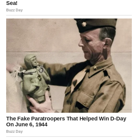
poznanstvo neće biti prolazno. Naprotiv, postoji velika
mogućnost da preraste u ozbiljnu i stabilnu vezu.
Osim ljubavi i posla, sreća će vas pratiti i kroz
svakodnevne sitnice. Dobre vijesti, neočekivani susreti,
iskrena podrška dragih ljudi i osjećaj da ste konačno na
pravom mjestu učinit će da se ponovo osmjehujete bez
razloga.
Ovo je period u kojem ćete shvatiti da nijedna borba nije
bila uzaludna. Sve prepreke kroz koje ste prošli učinile su
vas jačom, mudrijom i spremnijom osobom za ono
najljepše što tek dolazi.