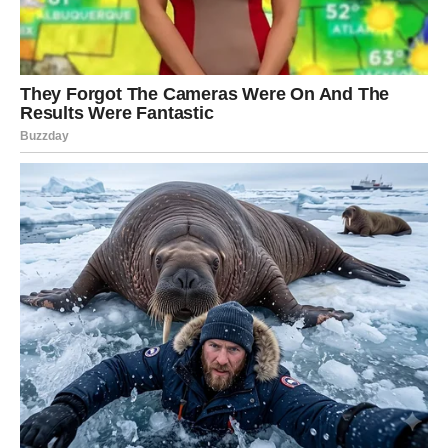
ŠKORPIJA – KONAČNO
DOČEKUJE SVOJU SREĆU
Ako postoji znak koji je u posljednje vrijeme prošao kroz
brojne izazove, onda je to svakako Škorpija. Bilo je
trenutaka kada ste se osjećali iscrpljeno, neshvaćeno i
umorno od stalne borbe. Ipak, niste odustali. Upravo zbog
te izdrzljivosti i unutrašnje snage, zvijezde vam sada
donose nagradu.
Pred vama je period u kojem će se mnoge stvari posložiti
na svoje mjesto. Problemi koji su vas dugo opterećivali
počet će se rješavati jedan po jedan, a vi ćete konačno