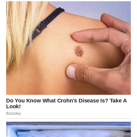
naučilo da strpljenje često donosi bolje rezultate od
brzopletosti.
Ljubavni život također prolazi kroz fazu promjena. Ako ste
u vezi, partner bi mogao primijetiti da ste tiši nego inače.
Zato je važno da objasnite kako vam je potreban mir, a ne
udaljavanje. Iskren razgovor spriječit će nepotrebne
nesporazume.
Slobodni Blizanci mogli bi upoznati osobu koja će ih
privući svojom smirenošću i zrelošću. Ovaj put neće vas
osvojiti velike riječi, već djela i iskrenost.
Najveća lekcija koju vam donosi ovaj period jeste da nije
potrebno reagovati na svaku situaciju. Ponekad je
ravnodušnost zapravo znak unutrašnje snage i mudrosti.