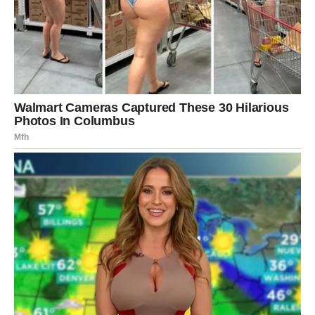
Posebno ćete uživati u druženjima, putovanjima i malim
životnim zadovoljstvima. Shvatit ćete da sreća nije uvijek
u velikim događajima, već u trenucima mira, iskrenog
smijeha i ljudima koji vas prihvataju onakvima kakvi jeste.
Zvijezde vam savjetuju da nastavite vjerovati svojoj
intuiciji. Ona vas u ovom periodu vodi pravim putem i
pomoći će vam da donesete odluke koje će dugoročno
imati pozitivan uticaj na vaš život.