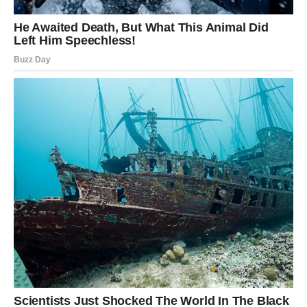
osjetiti veliko olakšanje.
Na poslovnom planu moguće su vijesti koje će vas
iskreno obradovati. Nekima slijedi unapređenje, drugima
nova poslovna ponuda, a mnogi će napokon dobiti
priznanje za trud koji su ulagali mjesecima. Finansijska
situacija također ide uzlaznom putanjom i donosi osjećaj
sigurnosti.
Ljubav će biti posebno naglašena. Ako ste u vezi, odnos s
partnerom postaje topliji i ispunjeniji. Razgovori koji su
dugo odgađani sada će donijeti rješenja i još veću
bliskost. Zajednički planovi za budućnost ispunit će vas
optimizmom.
Slobodne Škorpije mogle bi upoznati osobu koja će u
njihov život unijeti potpuno novu energiju. Ovo