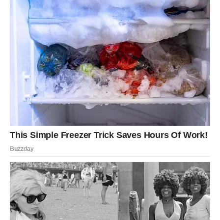
VODOLIJA – UŽIVA U ŽIVOTU I
KONAČNO DIŠE PUNIM
PLUĆIMA
Poslije perioda brojnih obaveza, neizvjesnosti i stalnog
osjećaja da morate rješavati tuđe probleme, pred
Vodolijama dolaze dani u kojima će napokon pronaći
vrijeme za sebe. Zvijezde vam donose mnogo lakšu
energiju, zbog koje ćete se osjećati rasterećeno,
inspirisano i zadovoljno.
U posljednje vrijeme naučili ste jednu važnu lekciju – ne
možete usrećiti svakoga. Upravo zato odlučili ste više
pažnje posvetiti vlastitim željama, planovima i snovima.
Ta odluka pokazat će se kao jedna od najboljih koje ste
donijeli.