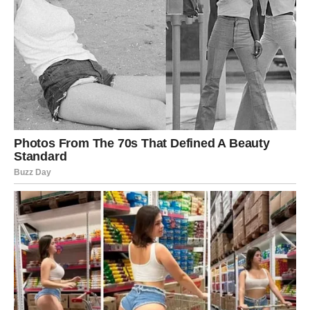
Na poslu ćete imati osjećaj da se stvari konačno odvijaju
onako kako ste priželjkivali. Moguće su pohvale, nova
saradnja ili projekat koji će vam donijeti dodatnu
motivaciju. Finansijska situacija postaje stabilnija, a mnogi
će uspjeti riješiti pitanje koje ih je dugo opterećivalo.
Ljubavni život također donosi mnogo razloga za
zadovoljstvo. Ako ste u vezi, očekuju vas lijepi zajednički
trenuci, više razumijevanja i osjećaj sigurnosti. Partner
će pokazati koliko mu značite, a vi ćete konačno osjetiti
da je trud koji ulažete u odnos uzvraćen.
Slobodne Vodolije zračit će posebnom harizmom. Upravo
zbog toga privlačit ćete pažnju gdje god se pojavite.
Moguć je susret s osobom koja dijeli vaše interese i
pogled na život, a iz tog poznanstva može se razviti
iskrena i stabilna veza.