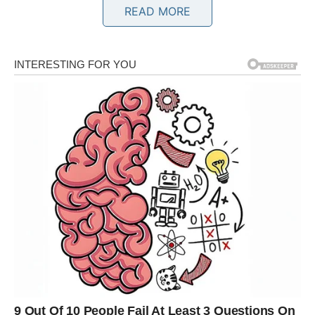
READ MORE
BLIZANAC – RAVNODUŠNOST
KAO NAČIN DA SAČUVA MIR
Blizanci su poznati po svojoj komunikativnosti, znatiželji i
želji da uvijek budu u centru zbivanja. Međutim, u
posljednje vrijeme mnogo toga se promijenilo. Umor od
tuđih problema, razočaranja u pojedine ljude i osjećaj da
su previše energije ulagali u one koji to nisu znali cijeniti
učinili su da Blizanac promijeni svoj pogled na svijet.