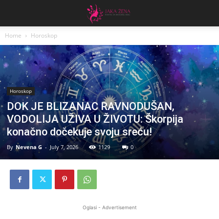
Home
Horoskop
Horoskop
DOK JE BLIZANAC RAVNODUŠAN,
VODOLIJA UŽIVA U ŽIVOTU: Škorpija
konačno dočekuje svoju sreću!
By
Nevena G
-
July 7, 2026
1129
0
Oglasi - Advertisement