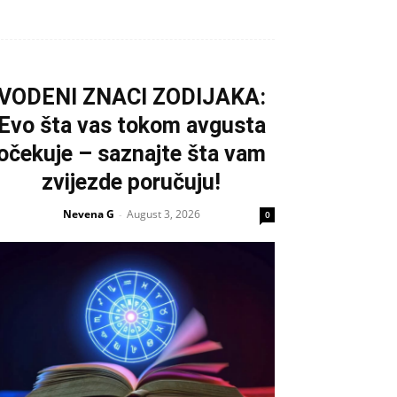
VODENI ZNACI ZODIJAKA:
Evo šta vas tokom avgusta
očekuje – saznajte šta vam
zvijezde poručuju!
Nevena G
August 3, 2026
-
0