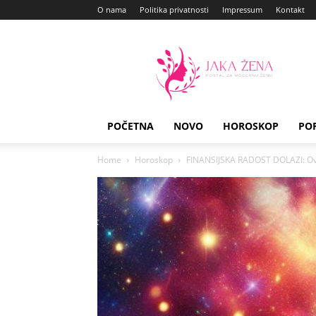
O nama
Politika privatnosti
Impressum
Kontakt
Jaka
Zena
POČETNA
NOVO
HOROSKOP
PO
Home
Horoskop
FINANSIJSKA RADOST DOLAZI: Ovim 