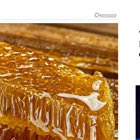
o počinje donositi ozbiljan profit.
odluke
stabilnija.
m donosi veliko olakšanje.
vaš život