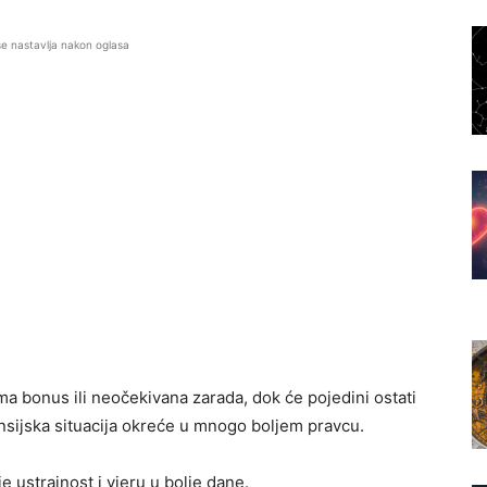
se nastavlja nakon oglasa
ma bonus ili neočekivana zarada, dok će pojedini ostati
ansijska situacija okreće u mnogo boljem pravcu.
 ustrajnost i vjeru u bolje dane.