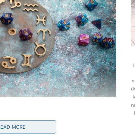
m
d
ne
READ MORE
a prilika.