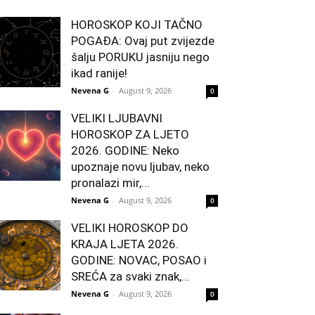
HOROSKOP KOJI TAČNO
POGAĐA: Ovaj put zvijezde
šalju PORUKU jasniju nego
ikad ranije!
Nevena G
-
August 9, 2026
0
VELIKI LJUBAVNI
HOROSKOP ZA LJETO
2026. GODINE: Neko
upoznaje novu ljubav, neko
pronalazi mir,...
Nevena G
-
August 9, 2026
0
VELIKI HOROSKOP DO
KRAJA LJETA 2026.
GODINE: NOVAC, POSAO i
SREĆA za svaki znak,...
Nevena G
-
August 9, 2026
0