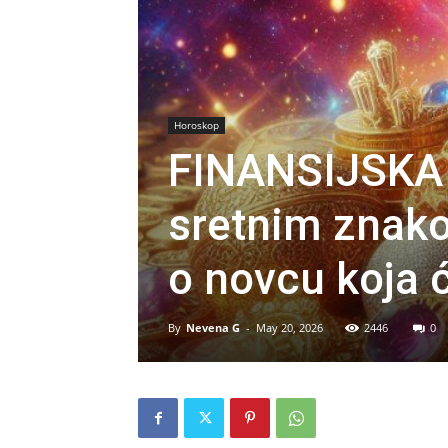
Horoskop
FINANSIJSKA
sretnim znakov
o novcu koja 
By
Nevena G
-
May 20, 2026
2446
0