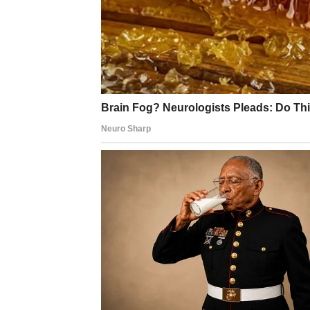
BLIZANCI
Zvijezde vam donose neočekivanu poslovnu 
Jedna odluka sada vam može donijeti ozbilja
Veliki novac dolazi iznenada
Pred vama su veoma uspješni trenuci.
RAK
Rakovi konačno izlaze iz perioda finansijske
Poslije mnogo briga dolazi osjećaj stabilnost
Trud vam se konačno isplati