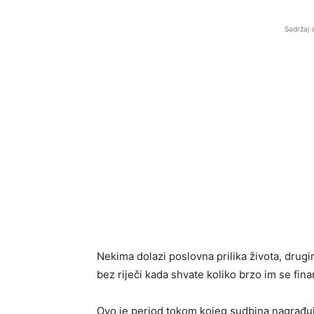
Sadržaj 
Nekima dolazi poslovna prilika života, drugi
bez riječi kada shvate koliko brzo im se fin
Ovo je period tokom kojeg sudbina nagrađuje