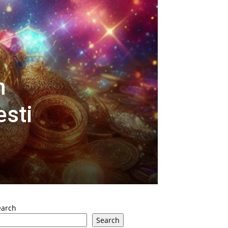
m
esti
earch
Search