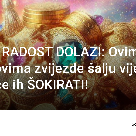
 RADOST DOLAZI: Ovi
ima zvijezde šalju vij
će ih ŠOKIRATI!
S