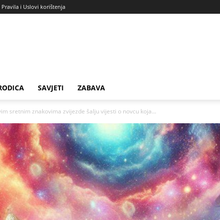
Pravila i Uslovi korištenja
RODICA
SAVJETI
ZABAVA
sretnim znakovima zvijezde šalju vijesti o novcu koja...