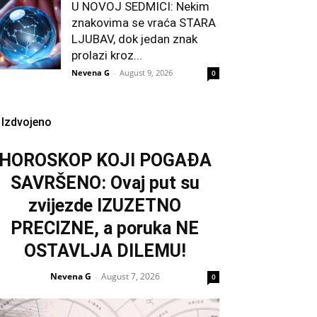
U NOVOJ SEDMICI: Nekim
znakovima se vraća STARA
LJUBAV, dok jedan znak
prolazi kroz...
Nevena G
-
August 9, 2026
0
Izdvojeno
HOROSKOP KOJI POGAĐA
SAVRŠENO: Ovaj put su
zvijezde IZUZETNO
PRECIZNE, a poruka NE
OSTAVLJA DILEMU!
Nevena G
August 7, 2026
-
0