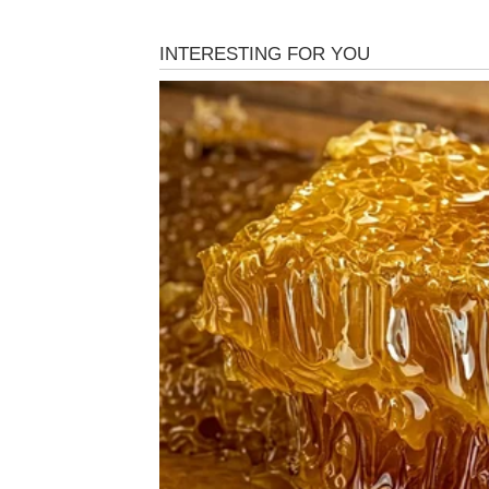
Sve ono što ste dugo pokušavali sada konačn
Novac vam dolazi kroz hrabre 
Pred vama su veoma važni trenuci.
BIK
Bikovima finansijska situacija postaje mnogo 
Moguća je dodatna zarada ili pomoć koja va
Finansijski mir konačno ulazi u 
Pred vama su veoma pozitivni dani.