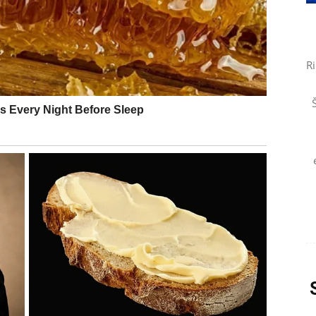
ponudu ili saradnju.
Ri
n finansijski napredak.
 nesigurnosti.
i i sigurnosti.