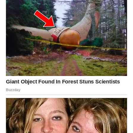
Finansijska prognoza
Saradnja sa drugima pokazuje se veoma isplativom.
Poruka zvijezda
Ne odbacujte timski rad.
ŠKORPIJA
Finansijska prognoza
Neočekivana prilika mogla bi značajno popraviti vaše
prihode.
Poruka zvijezda
Slušajte svoju intuiciju.