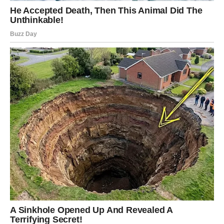
NOVAC KOJI RJEŠAVA MNOGO TOGA
STIŽE UPRAVO VAMA
Ribe su apsolutni favoriti ovog horoskopa. Zvijezde
pokazuju da vam dolazi finansijska vijest koja može
značajno promijeniti raspoloženje i planove za naredni
period.
Može se raditi o novoj poslovnoj prilici, dodatnoj zaradi,
isplati koju dugo čekate ili neočekivanom izvoru prihoda.
Ono što vas posebno raduje jeste osjećaj da konačno
možete odahnuti i riješiti stvari koje su vas opterećivale.
Mnoge Ribe će imati utisak da im se otvara novo poglavlje
finansijske sigurnosti.
Poruka zvijezda