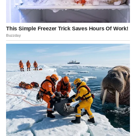
Poruka zvijezda
Nastavite graditi ono što ste započeli.
VODOLIJA
Finansijska prognoza
Jedna ideja krije mnogo veći potencijal nego što trenutno
mislite.
Poruka zvijezda
Vjerujte svojoj kreativnosti.
RIBE