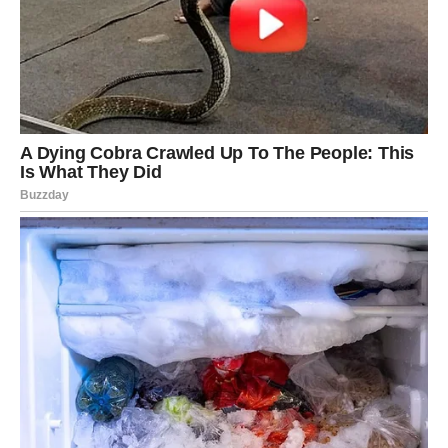
finansijskog horoskopa.
Zvijezde pokazuju mogućnost zarade, poslovnog uspjeha
ili prilike koja vam omogućava da ostvarite planove koje
ste dugo odgađali.
Poruka zvijezda
Prihvatite priliku koja dolazi bez najave.
JARAC
Finansijska prognoza
Stabilnost i sigurnost postaju sve izraženije.