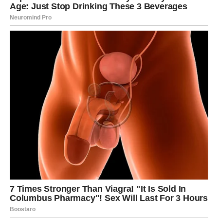
Rakovi bi uskoro mogli dobiti finansijsku vijest koja
donosi veliko olakšanje.
Moguća je isplata, povrat novca ili prilika koja vam
pomaže da riješite problem koji vas dugo opterećuje.
Poruka zvijezda
Vjerujte da se stvari okreću u vašu korist.
LAV
Finansijska prognoza
Vaš trud konačno počinje donositi konkretne rezultate.