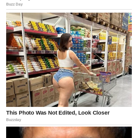
Prihvatite promjene koje donose prosperitet.
Pred određenim znakovima nalazi se period tokom kojeg
finansijska situacija postaje mnogo bolja nego ranije. Ono
što dolazi vraća optimizam i pokazuje da nijedan trud nije
bio uzaludan.
Najviše razloga za zadovoljstvo imaju
Ribe
, kojima stiže
novac koji rješava mnogo toga,
Strijelčevi
, kojima se
otvara put prema velikoj zaradi, te
Rakovi
, kojima
finansijska vijest donosi veliko olakšanje.
Zvijezde poručuju da se najbolje vijesti često pojave onda
kada su nam najpotrebnije. Za ove znakove upravo takav
trenutak dolazi vrlo brzo.