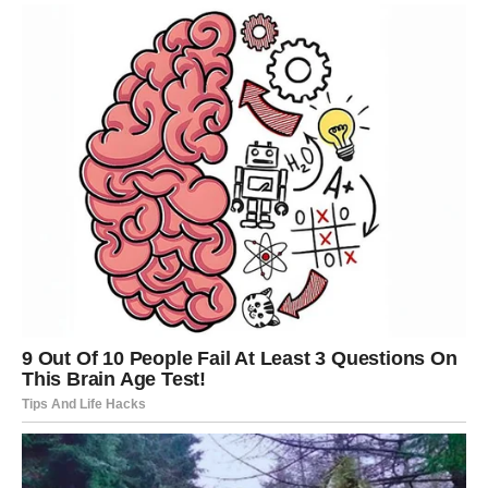
Poruka zvijezda
Vrijeme je da tražite ono što zaslužujete.
DJEVICA
Finansijska prognoza
Pametne odluke sada vam donose sigurnost.
Poruka zvijezda
Izbjegavajte nepotrebne troškove.
VAGA