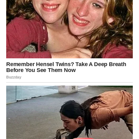
STRIJELAC
VELIKI NOVAC JE BLIŽE NEGO ŠTO
MISLITE
Strijelčevi su među najvećim sretnicima ovog