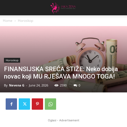
Home
Horoskop
Horoskop
FINANSIJSKA SREĆA STIŽE: Neko dobija
novac koji MU RJEŠAVA MNOGO TOGA!
By
Nevena G
-
June 24, 2026
2590
0
Oglasi - Advertisement