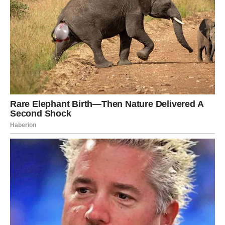
Strijelac
Vi ste među znakovima kojima zvijezde donose najveću
finansijsku sreću. Pred vama je mogućnost značajnog
priliva novca koji će vam pomoći da riješite probleme koji
vas prate već duže vrijeme. To može biti velika isplata,
uspješan poslovni projekt, vrijedna nagrada ili drugi izvor
prihoda koji će vam omogućiti da konačno odahnete.
Predstoji vam period u kojem ćete mnogo sigurnije
gledati prema budućnosti.
Jarac
Vaš odgovoran odnos prema poslu sada donosi rezultate.
Nadređeni ili poslovni partneri mogli bi vam ukazati veliko
povjerenje, što će se pozitivno odraziti i na vaše prihode.
Finansijska stabilnost postaje sve izraženija, a jedna