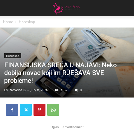
Home
Horoskop
Horoskop
FINANSIJSKA SREĆA U NAJAVI: Neko
dobija novac koji im RJEŠAVA SVE
probleme!
By
Nevena G
-
July 8, 2026
3157
0
Oglasi - Advertisement