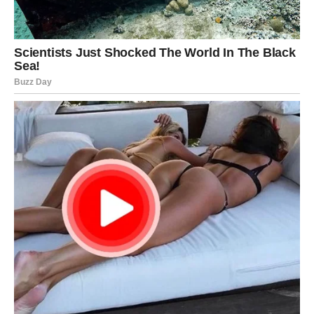
savjetuju da nastavite pažljivo planirati troškove jer će
vam to donijeti dodatnu sigurnost.
Pred mnogim horoskopskim znakovima nalazi se period u
kojem novac dolazi u pravom trenutku. Strijelci imaju
najveće izglede za značajan finansijski dobitak koji će im
pomoći da riješe dugotrajne probleme, dok će Škorpije,
Vage i Lavovi također osjetiti snažan napredak na
poslovnom i materijalnom planu. Zvijezde poručuju da će
naredni period donijeti mnogo više sigurnosti, prilika i
razloga za zadovoljstvo onima koji budu mudro koristili
ono što im život donese.