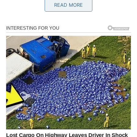
Finansijska situacija postaje mnogo sigurnija. Ono što vas
READ MORE
je dugo opterećivalo polako ostaje iza vas, a jedna prilika
mogla bi vam donijeti dugoročnu korist. Moguća je zarada
kroz dodatni posao ili uspješan dogovor koji će vam
otvoriti nova vrata. Pred vama su dani u kojima ćete
mnogo mirnije gledati na budućnost.
Blizanci
Zvijezde vam donose korisne kontakte i poslovne
razgovore koji mogu imati veliki značaj za vaše finansije.
Jedna osoba mogla bi vam pomoći da ostvarite cilj koji
vam je dugo bio važan. Novac neće doći odjednom, ali će
prilivi biti dovoljno stabilni da osjetite veliko olakšanje.
Rak