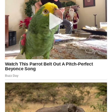
Zvijezde vam donose veoma povoljan period za zaradu.
Moguć je uspješan poslovni dogovor ili završetak
procesa koji će vam donijeti značajan finansijski
napredak. Ako ste planirali veću kupovinu ili ulaganje,
uskoro ćete imati mnogo više razloga za optimizam.
Škorpija
Neočekivana finansijska vijest mogla bi vas prijatno
iznenaditi. Novac stiže iz pravca o kojem niste ozbiljno
razmišljali. To može biti isplata starog potraživanja,
dodatni honorar ili prilika za posao koja će vam donijeti
mnogo veću sigurnost. Iskoristite ovaj period da
napravite dobar plan za budućnost.