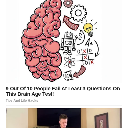
Djevica
Pred vama su dani u kojima ćete uspjeti bolje
organizovati svoje finansije. Iako neće biti spektakularnih
dobitaka, jedna poslovna prilika mogla bi označiti početak
mnogo stabilnijeg razdoblja. Ne donosite ishitrene odluke
kada su veći troškovi u pitanju.
Vaga