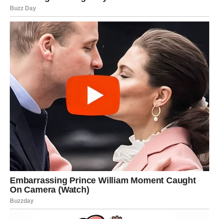
Vrijeme je da konačno odahnete. Pred vama je period u
kojem će se riješiti pitanje koje vas je dugo finansijski
opterećivalo. Moguća je isplata za ranije obavljen posao
ili povrat novca koji ste gotovo otpisali. Uspjet ćete
napraviti planove koji će vam donijeti veću sigurnost u
narednim mjesecima.
Lav
Poslovni uspjeh donosi vam i finansijsku korist. Vaš trud
bit će primijećen, a moguće su nagrade, bonus ili bolji
uslovi rada. Ako planirate ulaganje u vlastiti posao ili
dodatno usavršavanje, zvijezde pokazuju da će vam se ta
odluka višestruko isplatiti.