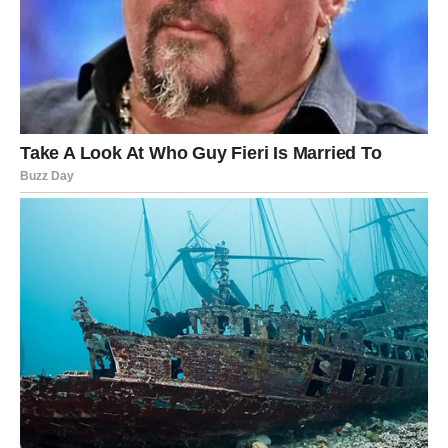
važna odluka pokazat će se veoma ispravnom.
Vodolija
Pred vama su dani puni novih mogućnosti. Ideja koju ste
ranije ostavili po strani mogla bi postati veoma uspješan
izvor zarade. Također, postoji mogućnost da vam neko
predloži saradnju koja će vam donijeti dugoročnu
finansijsku korist. Budite otvoreni za nove izazove.
Ribe
Finansijska situacija postepeno ulazi u mnogo mirniju
fazu. Moguće je da ćete pronaći rješenje za problem koji
vas je dugo opterećivao ili ćete dobiti priliku da povećate
prihode kroz novi poslovni angažman. Zvijezde vam