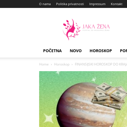
O nama
Politika privatnosti
Impressum
Kontakt
Jaka
Zena
POČETNA
NOVO
HOROSKOP
PO
Home
Horoskop
FINANSIJSKI HOROSKOP DO KRAJA 