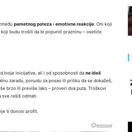
 između
pametnog poteza
i
emotivne reakcije
. Oni koji
 koji budu trošili da bi popunili prazninu – osetiće
 tvoje inicijative, ali i od sposobnosti da
ne ideš
atnu zaradu, ponudu za posao ili priliku da se dokažeš,
iše brzo ili previše lako – proveri dva puta. Troškovi
da sve rešiš odmah.
nje ti donosi profit.