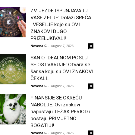
ZVIJEZDE ISPUNJAVAJU
VAŠE ŽELJE: Dolazi SREĆA
i VESELJE koje su OVI
ZNAKOVI DUGO
PRIŽELJKIVALI!
Nevena G
-
August 7, 2026
0
SAN O IDEALNOM POSLU
SE OSTVARUJE: Otvara se
šansa koju su OVI ZNAKOVI
ČEKALI...
Nevena G
-
August 7, 2026
0
FINANSIJE SE OKREĆU
NABOLJE: Ovi znakovi
napuštaju TEŽAK PERIOD i
postaju PRIMJETNO
BOGATIJI!
Nevena G
-
August 7, 2026
0