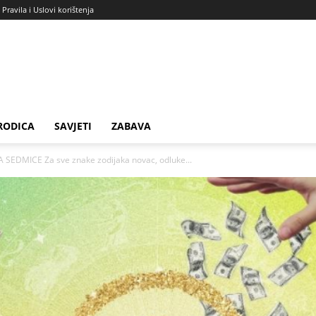
Pravila i Uslovi korištenja
RODICA
SAVJETI
ZABAVA
SEDMICE Za sve znake zodijaka novac, odluke...