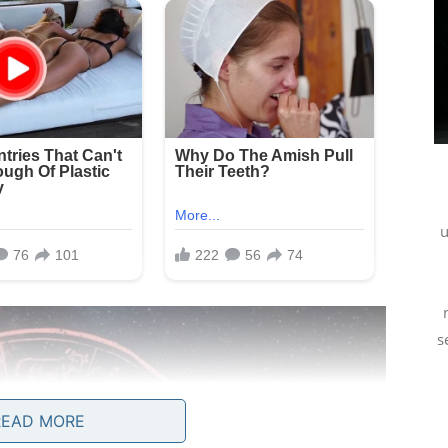
u
s
READ MORE