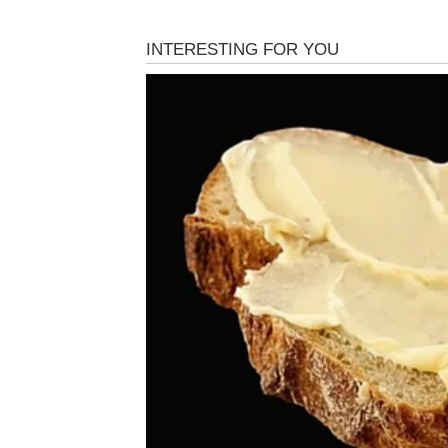
BIK
Ovo je sedmica stabilnosti, ali i ozbiljnog p
ali svako skretanje u „sitne užitke“ može na
honoraru, vraćanju duga ili dugoročnom ula
ne sagledaš širu sliku.