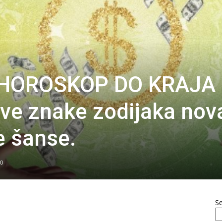
 HOROSKOP DO KRAJA
e znake zodijaka nov
e šanse.
0
S