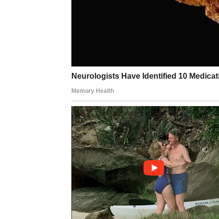
Novčani savet:
Sigurnost se ne gradi troš
BLIZANCI
Finansijska situacija se do kraja sedmice m
pomenuti priliku usput, ali ona krije potencij
bez pokrića. Moguć je priliv novca kroz kraći
fokusiraš.
Novčani savet:
Jedna dobra odluka vredi viš
RAK
Novac je ove sedmice snažno povezan sa emo
druge ljude, čak i kada sebi kažeš da „nije
pomoć, povraćaj ili olakšanje, ali samo ako