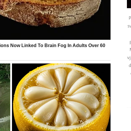
enjem, već mudrim čekanjem.
P
s
enja kroz
razgovore, poruke i dogovore
. Neko može
al. Ipak, pazi na nejasne uslove, sitna slova i obećanja
 posao, honorar ili pomoć, ali i rasipanje ako se ne
v
d
e od deset ideja bez realizacije.
cijama. Troškovi često idu na porodicu, dom ili
 pametan trenutak“. Do kraja sedmice može stići manja
 ne opteretiš budžet emotivnim kupovinama.