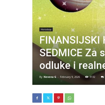
Horoskop
FINANSIJSKI
SEDMICE Za sv
odluke i realn
By
Nevena G
-
February 9, 2026
3132