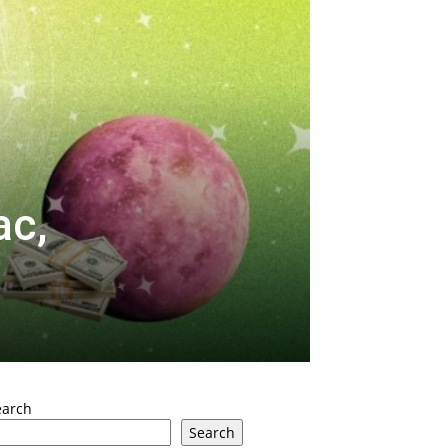
ac,
earch
Search