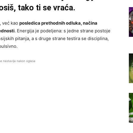
iš, tako ti se vraća.
“, već kao
posledica prethodnih odluka, načina
ednosti
. Energija je podeljena: s jedne strane postoje
ijskih pitanja, a s druge strane testira se disciplina,
pulsivno.
se nastavlja nakon oglasa