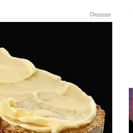
romišljanja. Novac je pod kontrolom ako se držiš plana,
praviti rupu u budžetu. Mogući su razgovori o plati,
ganju. Ako razmišljaš o većem trošku – odloži ga dok