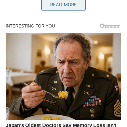
READ MORE
OVAN
Ovnovima dolazi veoma važna poslovna prilika.
Zvijezde vam poručuju da ne odustajete jer upravo sada
dolazi trenutak koji mijenja budućnost.
Sudbina vam otvara vrata uspjeha
Pred vama su veoma važni trenuci.
BIK
Bikovima dolazi emotivni mir i osjećaj sigurnosti.
Jedna osoba sada jasno pokazuje koliko joj značite i