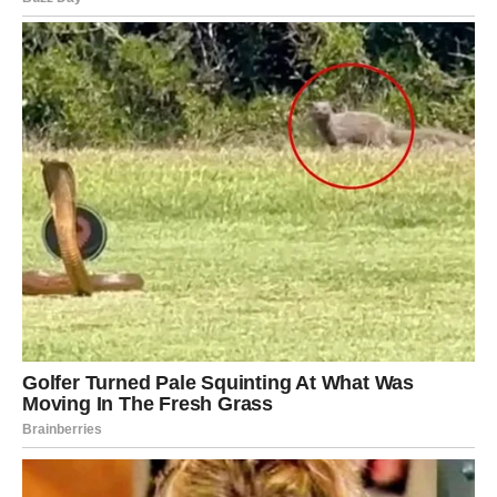
Ovaj horoskop donosi veoma precizne poruke za mnoge
znakove Zodijaka, ali posebno će blistati Rakovi, Lavovi i
Vage kojima zvijezde šalju ljubav, uspjeh i događaje koji
bi mogli potpuno promijeniti njihov život.
Ovo je period tokom kojeg univerzum jasno pokazuje da
neke poruke dolaze s razlogom i da ih ne smijemo
ignorisati ako želimo sreću koju dugo čekamo.