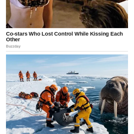
Pred vama su veoma snažni i uspješni trenuci.
STRIJELAC
Nova energija donosi vam spontane događaje i mnogo
pozitivnih emocija.
Jedna osoba vraća vam vjeru da život može biti mnogo
ljepši nego prije.
Sreća vam dolazi neočekivano
Pred vama su veoma uzbudljivi trenuci.
JARAC