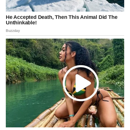
Jarčevi konačno ulaze u mnogo stabilniji i sretniji period
života.
Poslije mnogo rada i odricanja dolazi osjećaj sigurnosti i
velikog zadovoljstva.
Život vam vraća ravnotežu i mir
Pred vama su veoma važni trenuci sreće.
VODOLIJA
Zvijezde vam donose neočekivanu priliku koja bi vam
mogla potpuno promijeniti budućnost.
Jedna odluka sada vam otvara vrata potpuno novog
života.