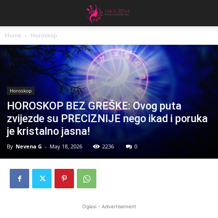
Home
Horoskop
Horoskop
HOROSKOP BEZ GREŠKE: Ovog puta
zvijezde su PRECIZNIJE nego ikad i poruka
je kristalno jasna!
By
Nevena G
-
May 18, 2026
2236
0
Oglasi - Advertisement