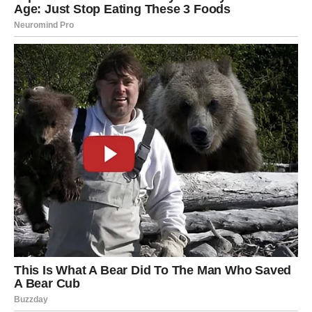
koliko želi ostati uz vas.
Ljubav vam vraća vjeru u sreću
Pred vama su veoma nježni i posebni trenuci.
BLIZANCI
Zvijezde vam donose istinu koju više ne možete
ignorisati.
Jedna vijest sada potpuno mijenja vaš pogled na jednu
osobu ili situaciju.
Vrijeme je da otvorite oči
Pred vama su veoma važni trenuci.