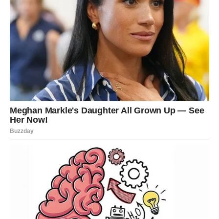
Intuicija vam pokazuje pravi put
Pred vama su veoma posebni trenuci.
VAGA
Zvijezde vam donose veoma romantičan i sudbinski
period.