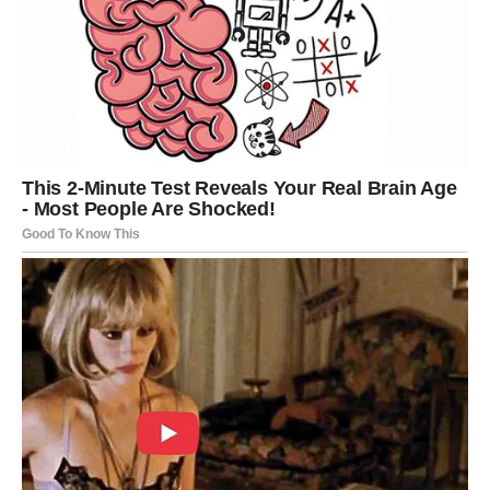
Moguće je poznanstvo koje djeluje kao da je zapisano
među zvijezdama.
Ljubav vam mijenja cijeli život
Pred vama su trenuci koje ćete dugo pamtiti.
ŠKORPIJA
Pred vama je veliki finansijski i životni preokret.
Ono što je dugo bilo blokirano sada konačno dolazi na
svoje mjesto.
Sudbina vam vraća ono što zaslužujete