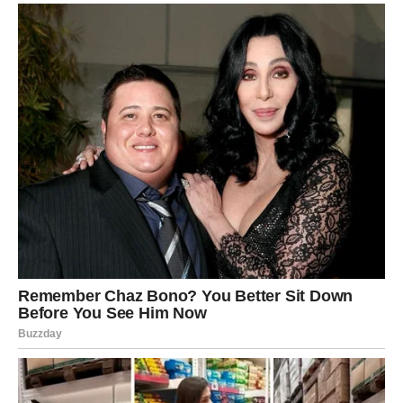
RAK
Rakovi su među najvećim miljenicima sudbine u ovom
periodu.
Poslije mnogo tuge dolazi događaj koji vam vraća vjeru da
sreća ipak postoji.
Sudbina vam šalje ono što ste dugo
čekali
Pred vama su veoma nježni i sretni trenuci.
LAV