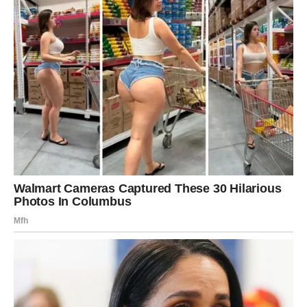
Lavovima dolazi veliki poslovni i finansijski uspjeh.
Sve ono što ste dugo gradili sada konačno počinje
donositi ozbiljan novac i priznanje.
Vrijeme velikog obilja tek počinje
Pred vama su veoma uspješni dani.
DJEVICA
Pred vama su dani tokom kojih ćete konačno jasno vidjeti
kome možete vjerovati.
Jedna odluka sada vam donosi mnogo više mira i
sigurnosti.