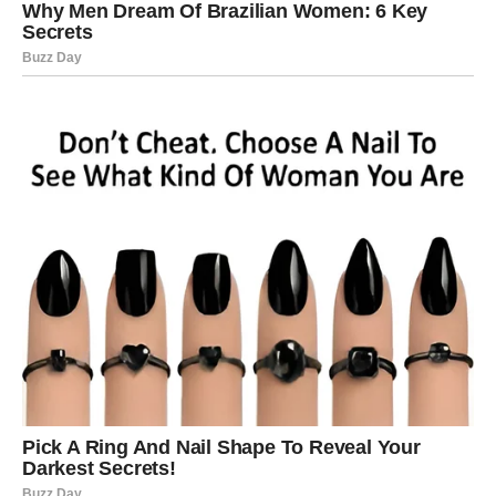
Veliko iznenađenje ulazi u vaš život
Pred vama su veoma posebni trenuci.
RIBE
Ribe ulaze u jedan od najnježnijih i najljepših perioda
života.
Ljubav, sigurnost i osjećaj unutrašnje ravnoteže konačno
postaju dio vaše svakodnevice.
Duša konačno pronalazi ono što je dugo
tražila
Pred vama su trenuci puni topline i sreće.