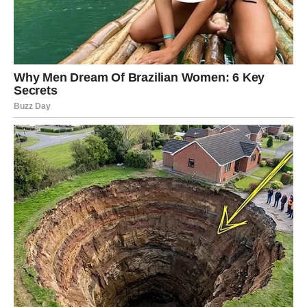
Jarčevi konačno ulaze u mnogo stabilniji i mirniji period
života.
Na poslovnom i emotivnom planu dolazi veliko olakšanje.
Sudbina vam vraća sigurnost
Pred vama su veoma važni trenuci sreće.
VODOLIJA
Zvijezde vam šalju upozorenje da ne ignorišete ono što
već dugo osjećate.
Jedna osoba nije iskrena prema vama koliko mislite.