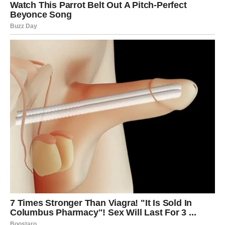
Zodijaka istinu koju više ne mogu ignorisati, ali posebno
će blistati Rakovi, Bikovi i Vage kojima dolaze ljubav,
sreća i događaji koji mogu potpuno promijeniti njihov
život.
Ovo je period tokom kojeg univerzum pokazuje da prava
sreća dolazi tek onda kada prestanemo živjeti u iluzijama
i konačno prihvatimo istinu koja nas vodi prema mnogo
ljepšoj budućnosti.