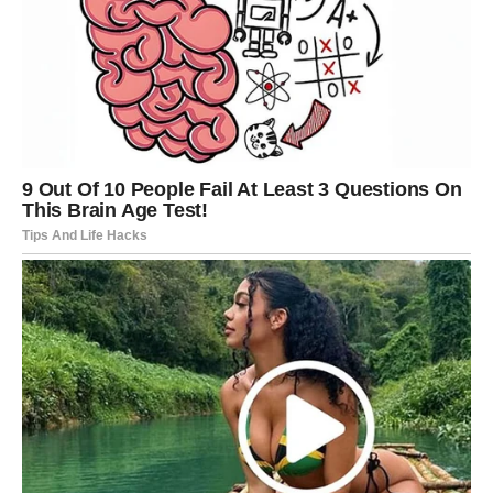
Pred vama su veoma snažni trenuci.
STRIJELAC
Nova energija donosi vam spontane susrete i mnogo
pozitivnih događaja.
Jedna osoba vraća vam vjeru da život može biti mnogo
ljepši nego prije.
Sreća vam dolazi onda kada je najmanje
očekujete
Pred vama su veoma uzbudljivi trenuci.
JARAC