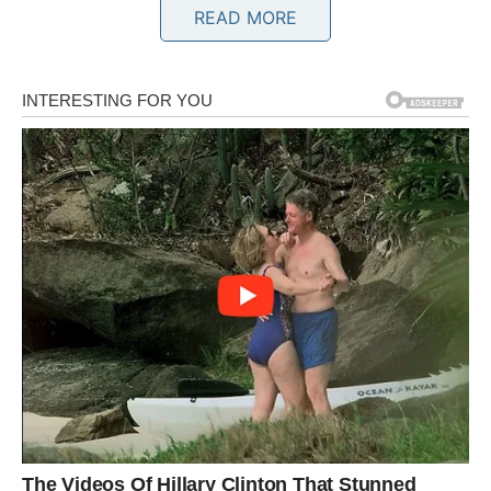
READ MORE
Jedna osoba konačno pokazuje emocije koje je dugo
skrivala.
Srce vam dobija ono što zaslužuje
Pred vama su veoma nježni i posebni trenuci.
BLIZANCI
Zvijezde vam donose istinu koju ste dugo pokušavali
izbjeći.
Jedan odnos više ne može ostati isti jer emocije izlaze na
površinu.
Vrijeme je da otvorite oči