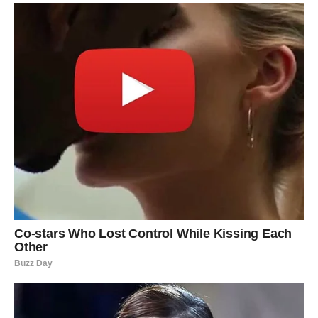
Lavovima dolazi veliki poslovni ili finansijski uspjeh.
Sve ono što ste dugo čekali sada konačno dolazi na svoje
mjesto.
Vrijeme velikih pobjeda
Pred vama su veoma uspješni dani.
DJEVICA
Pred vama su dani tokom kojih ćete konačno shvatiti
kome je zaista stalo do vas.
Jedna osoba pokazuje svoje pravo lice.
Istina vam donosi mir