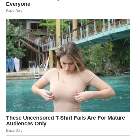
Pred vama su veoma emotivni trenuci.
RAK
Rakovi su među najvećim miljenicima sudbine u ovom
periodu.
Poslije mnogo tuge dolazi osoba ili vijest koja vam vraća
vjeru da sreća ipak postoji.
Bićete nevjerovatno sretni
Pred vama su veoma nježni i sudbinski trenuci.
LAV