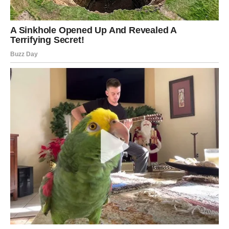
Vrijeme je za istinu bez uljepšavanja
Pred vama su veoma važni trenuci.
RIBE
Ribe ulaze u period tokom kojeg konačno pronalaze
unutrašnji mir.
Poslije mnogo tuge dolazi osjećaj sigurnosti, ljubavi i
nove nade.
Duša konačno pronalazi sreću
Pred vama su trenuci puni topline i radosti.
Horoskop bez uljepšavanja donosi mnogim znakovima