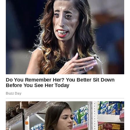
Pred vama su veoma važni trenuci.
VAGA
Zvijezde vam donose veoma romantičan i sudbinski
period.