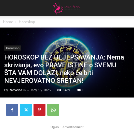
Home
Horoskop
Horoskop
HOROSKOP BEZ ULJEPŠAVANJA: Nema
skrivanja, evo PRAVE ISTINE o SVEMU
ŠTA VAM DOLAZI, neko će biti
NEVJEROVATNO SRETAN!
By
Nevena G
-
May 15, 2026
1489
0
Oglasi - Advertisement