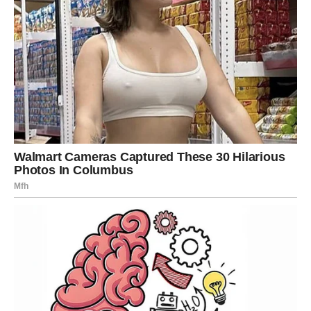
Ako ste slobodni, moguće je poznanstvo koje odmah
djeluje posebno i iskreno.
Ljubav vam mijenja život
Pred vama su trenuci koje ćete dugo pamtiti.
ŠKORPIJA
Pred vama je veliki preokret koji će vas natjerati da
promijenite neke planove.
Ali upravo ta promjena vodi vas prema mnogo boljoj
budućnosti.
Sudbina vam ruši ono što nije bilo iskreno