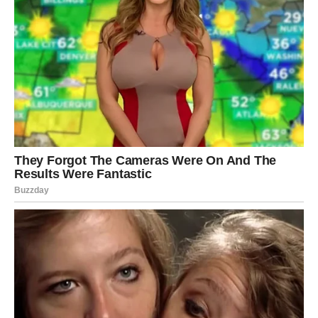
Vaga
Vage će do kraja jula biti među znakovima koji najviše
iščekuju ljubav. Ako ste slobodni, zvezde vam donose
susret sa osobom koja će veoma brzo zauzeti posebno
mesto u vašem srcu. Poznanstvo počinje spontano, ali će
vrlo brzo pokazati koliko je snažna međusobna
privlačnost.
Zauzete Vage očekuju mnogo romantike, zajedničkih
planova i lepih trenutaka koji će dodatno učvrstiti odnos.
Škorpija
Škorpijama dolazi finansijski napredak kroz nove
poslovne mogućnosti. Jedna odluka koju budete doneli
pokazaće se kao veoma važna za vašu budućnost.