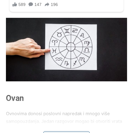
Ovan
Ovnovima donosi poslovni napredak i mnogo više
samopouzdanja. Jedan razgovor mogao bi otvoriti vrata
saradnji koja će imati veliki značaj za vašu budućnost.