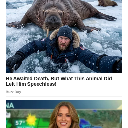
Device ulaze u period stabilnosti. Poslovni projekti
napreduju, a jedna saradnja mogla bi vam doneti
dugoročnu sigurnost i mnogo bolje prihode.
Na emotivnom planu dolazi vreme iskrenih razgovora koji
dodatno učvršćuju odnos sa partnerom.