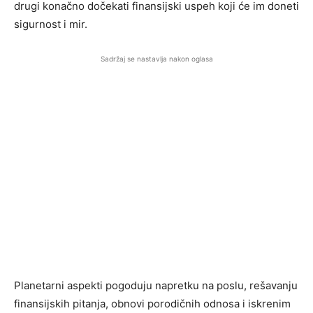
drugi konačno dočekati finansijski uspeh koji će im doneti
sigurnost i mir.
Sadržaj se nastavlja nakon oglasa
Planetarni aspekti pogoduju napretku na poslu, rešavanju
finansijskih pitanja, obnovi porodičnih odnosa i iskrenim