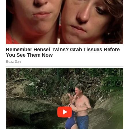
Na ljubavnom planu očekuje vas iskren razgovor koji
rešava nesporazume i donosi više bliskosti.
Strelac
Strelčevima kraj jula donosi nova iskustva i korisna
poznanstva. Putovanje ili poslovni sastanak mogli bi
otvoriti vrata uspehu koji ste dugo priželjkivali.
Na emotivnom planu očekuju vas vedri trenuci i mnogo
razloga za zadovoljstvo.
Jarac
Jarčevima dolazi period u kojem će njihov trud konačno