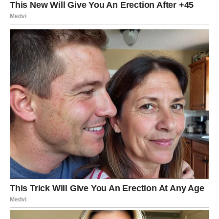
konačno pronaći mir i sigurnost za kojima su tragali.
Zvezde pokazuju da će ovo biti period u kojem će mnogi
zatvoriti vrata brigama i otvoriti novo poglavlje puno lepih
događaja.
Najviše razloga za zadovoljstvo imaće Vage, Blizanci,
Vodolije i Lavovi. Vage će imati priliku da pronađu ljubav
koja može promeniti njihov život, dok Vodolije ulaze u
period izuzetnog finansijskog uspeha. Ipak, svaki znak
dobija svoju šansu da do kraja jula napravi važan korak ka
srećnijoj budućnosti. Prihvatite prilike koje vam dolaze,
jer upravo one mogu obeležiti jedan od najlepših perioda
ove godine.