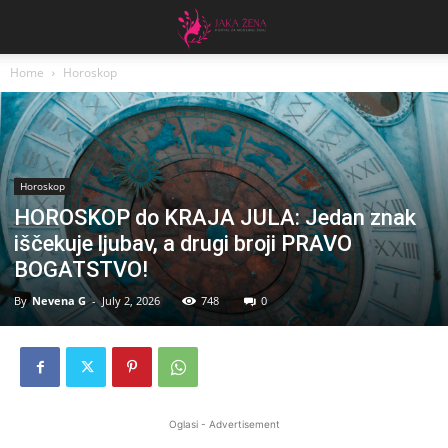
Home
Horoskop
Horoskop
HOROSKOP do KRAJA JULA: Jedan znak
iščekuje ljubav, a drugi broji PRAVO
BOGATSTVO!
By
Nevena G
-
July 2, 2026
748
0
Oglasi - Advertisement