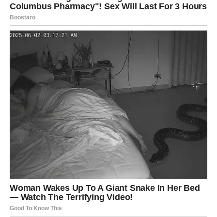
Blizanci
Blizanci će biti među najvećim srećnicima do kraja
meseca. Vest koju budete dobili mogla bi potpuno
promeniti vaše planove. Poslovni uspeh i korisna
poznanstva doneće vam mnogo razloga za zadovoljstvo.
Na emotivnom planu očekuju vas romantični trenuci.
Slobodni Blizanci imaju velike šanse da započnu ljubavnu
priču koja će ih ispuniti srećom.
Rak
Rakovima dolazi dugo očekivani unutrašnji mir. Problemi
koji su vas opterećivali polako ostaju iza vas, a podrška
porodice i bliskih ljudi biće veća nego ikada.