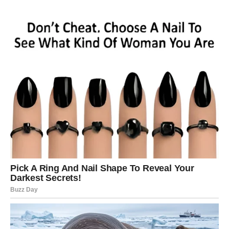
Na ljubavnom planu partner će pokazati koliko mu
značite. Slobodni Rakovi mogu upoznati osobu koja će
probuditi iskrene emocije.
Lav
Lavovima se do kraja jula ostvaruju važni poslovni ciljevi.
Moguće je unapređenje, priznanje ili finansijska vest koja
će vas iskreno obradovati.
Na ljubavnom planu očekuje vas mnogo pažnje. Ako ste
slobodni, jedan susret mogao bi označiti početak veoma
posebne veze.
Devica