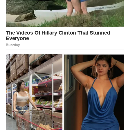
biti nagrađen. Poslovni uspeh i bolji prihodi omogućiće
vam da ostvarite ciljeve koje ste dugo odlagali.
Na ljubavnom planu partner pokazuje koliko mu je stalo
do zajedničke budućnosti. Slobodni Jarčevi mogu
upoznati osobu koja donosi sigurnost i stabilnost.
Vodolija
Vodolije će biti među znakovima kojima kraj jula donosi
najveće finansijsko iznenađenje. Poslovna ponuda,
dodatni angažman ili veoma uspešan projekat omogućiće
vam zaradu o kojoj ste dugo razmišljali. Mogli biste
doslovno brojati pravo bogatstvo u poređenju sa
prethodnim periodom, jer će prihodi značajno porasti.
Na ljubavnom planu očekuje vas prijatno iznenađenje.