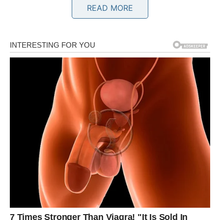
Finansijska situacija postaje stabilnija, pa ćete moći da
READ MORE
realizujete planove koje ste dugo odlagali.
Na ljubavnom planu očekuju vas iskreni razgovori.
Slobodni Ovnovi mogli bi upoznati osobu koja će ih
osvojiti vedrinom i iskrenošću.
Bik
Bikovima dolazi period finansijske sigurnosti. Moguća je
isplata, bonus ili veoma povoljna poslovna ponuda koja će
vam omogućiti mnogo mirnije planiranje budućnosti.
U ljubavi partner pokazuje više pažnje nego ranije.
Slobodni Bikovi imaju priliku za poznanstvo koje može
prerasti u ozbiljnu vezu.