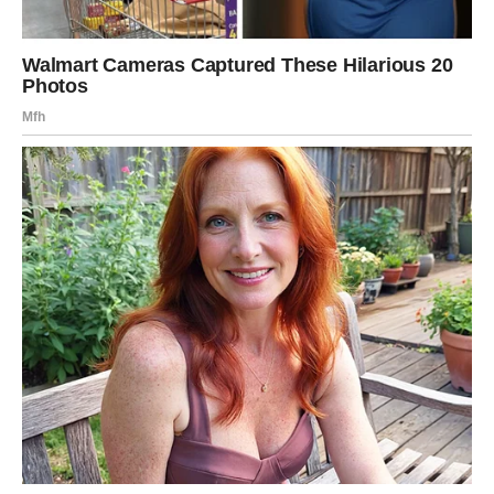
Slobodne Vodolije imaju velike šanse da upoznaju osobu
sa kojom će želeti ozbiljnu budućnost.
Ribe
Ribe ulaze u period ispunjen pozitivnim promenama.
Poslovni planovi napreduju, finansijska situacija postaje
mnogo sigurnija, a jedna vest mogla bi vas posebno
obradovati.
Na ljubavnom planu očekuju vas nežni trenuci i mnogo
pažnje. Slobodne Ribe mogu upoznati osobu koja će ih
osvojiti iskrenošću, toplinom i razumevanjem.
Period do kraja jula donosi mnogim znacima priliku da
ostvare ono što su dugo priželjkivali. Nekome dolazi
velika ljubav, nekome finansijski procvat, dok će pojedini