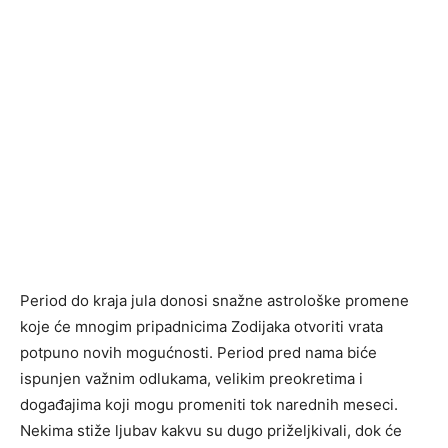
Period do kraja jula donosi snažne astrološke promene
koje će mnogim pripadnicima Zodijaka otvoriti vrata
potpuno novih mogućnosti. Period pred nama biće
ispunjen važnim odlukama, velikim preokretima i
događajima koji mogu promeniti tok narednih meseci.
Nekima stiže ljubav kakvu su dugo priželjkivali, dok će