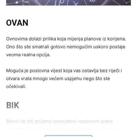
OVAN
Ovnovima dolazi prilika koja mijenja planove iz korijena.
Ono što ste smatrali gotovo nemogućim uskoro postaje
veoma realna opcija.
Moguća je poslovna vijest koja vas ostavlja bez riječi i
otvara vrata mnogo većem uspjehu nego što ste
očekivali.
BIK
Bikovi će biti prijatno iznenađeni raspletom jedne
situacije koja ih dugo opterećuje. Odgovor koji stiže