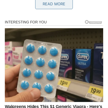
donosi veliko olakšanje.
READ MORE
Zvijezde vam pokazuju da se ponekad stvari riješe baš
onda kada prestanemo da ih forsiramo.
BLIZANCI
Blizanci ulaze u period pun neočekivanih obrta. Jedna
osoba mogla bi iznenada pokazati emocije koje je dugo
skrivala.
Pred vama su dani koji donose mnogo više uzbuđenja
nego što trenutno možete da pretpostavite.
RAK
Rakovima dolazi vijest koja vraća osmijeh na lice. Ono što