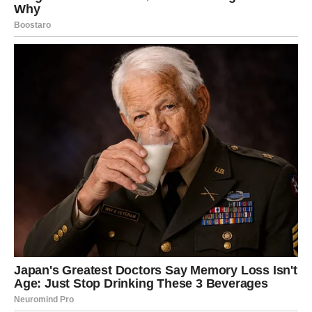
ste priželjkivali mnogo duže nego što priznajete sada
počinje da se ostvaruje.
Bićete među znakovima koji će osjetiti da im život šalje
veoma važan znak.
LAV
Lavovi su pred velikim preokretom. Moguće je priznanje,
poslovni uspjeh ili prilika koja vas stavlja u centar pažnje.
Ono što dolazi pokazuje da nijedan trud nije bio uzaludan.
DJEVICA
Djevice će konačno dobiti odgovor koji dugo čekaju.