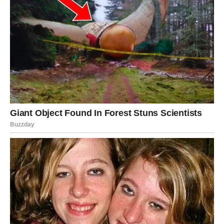
Strijelac je među najvećim srećnicima perioda koji dolazi.
Ono što vam sudbina priprema djeluje gotovo nestvarno.
Moguće je putovanje, velika poslovna prilika ili susret koji
potpuno mijenja vaše planove za budućnost. Sve dolazi
mnogo brže nego što očekujete.
JARAC
Jarčevi konačno vide rezultate svog rada. Ono što ste
gradili mjesecima počinje da donosi korist koja
prevazilazi vaša očekivanja.
Pred vama su dani ponosa i zadovoljstva.
VODOLIJA