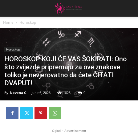
Home
Horoskop
Horoskop
HOROSKOP KOJI ĆE VAS ŠOKIRATI: Ono
što zvijezde pripremaju za ove znakove
toliko je nevjerovatno da ćete ČITATI
DVAPUT!
By
Nevena G
-
June 6, 2026
1825
0
Oglasi - Advertisement