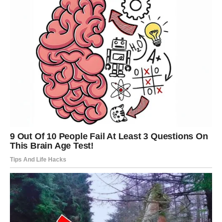
ŠKORPIJA
Škorpije ulaze u fazu velikih mogućnosti. Poslovni ili
finansijski razvoj situacije mogao bi vas ostaviti bez riječi.
Zvijezde pokazuju da dolazi prilika koja ima potencijal da
promijeni mnogo toga.
STRIJELAC