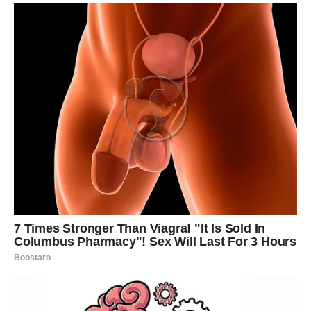
Situacija koja je bila puna nejasnoća odjednom postaje
potpuno razumljiva.
To saznanje omogućava vam da krenete naprijed sa
mnogo više sigurnosti.
VAGA
Vagama se sprema događaj koji će ih iskreno iznenaditi.
Jedna osoba mogla bi napraviti potez koji mijenja
dinamiku odnosa i donosi potpuno novu energiju.
Pred vama su trenuci koje nećete lako zaboraviti.