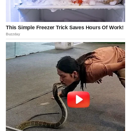
Pred vama je period koji biste mogli pamtiti veoma dugo.
Zvijezde sada pripremaju događaje koji izlaze iz okvira
svakodnevice. Mnogi znakovi dobijaju priliku da ostvare
ono što su dugo željeli, ali tri znaka posebno ulaze u
period velikih iznenađenja.
Najviše se izdvajaju Strijelac, Vodolija i Ribe, kojima
sudbina donosi preokrete koji mogu promijeniti tok
narednih mjeseci. Ipak, svaki znak dobija priliku da doživi
nešto što vraća optimizam i pokazuje da život često ima
mnogo ljepše planove nego što mislimo.
Ponekad jedna vijest, jedan susret ili jedna odluka mogu
promijeniti sve. Upravo takvi trenuci sada se približavaju.