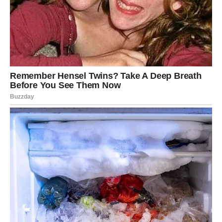
Vodolijama dolazi iznenađenje iz pravca od kojeg su
najmanje očekivale bilo šta značajno. Jedna ponuda ili
vijest mogla bi potpuno promijeniti vaše planove.
Ono što je posebno zanimljivo jeste da će vam ova prilika
otvoriti vrata o kojima ste dugo maštali.
RIBE
Ribe očekuje možda i najnevjerovatniji razvoj događaja.
Zvijezde pokazuju da se približava trenutak koji donosi
ostvarenje jedne velike želje ili susret koji ima posebno
značenje.
Moguća je ljubavna priča, poslovna ponuda ili vijest koja
vas ostavlja bez riječi. Ono što dolazi vraća vjeru da se
čuda zaista događaju onda kada ih najmanje očekujemo.