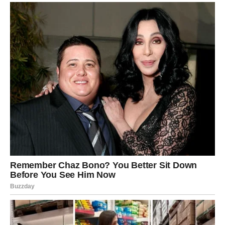
Vrijeme je da zablistate punim sjajem.
DJEVICA
Šta vam zvijezde spremaju?
Rješenje jednog problema dolazi mnogo lakše nego što
očekujete.
Poruka zvijezda
Prestanite sumnjati u vlastite odluke.
VAGA