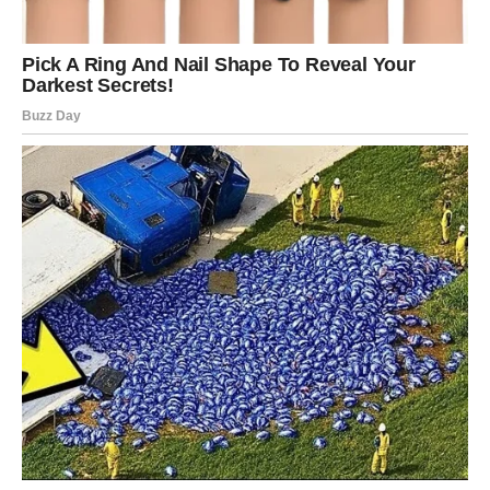
period, ali ono što dolazi moglo bi nadmašiti sva
očekivanja.
Moguća je velika ljubavna vijest, poslovna prilika ili
ostvarenje želje koju nosite u sebi mnogo duže nego što
drugi znaju. Posebno je naglašena energija novih
početaka i osjećaj da se život konačno okreće u pravom
smjeru.
Ovo je period u kojem biste mogli shvatiti da su neka
čekanja imala smisla.
Poruka zvijezda
Ne bojte se sanjati veliko. Sudbina vam priprema mnogo
više nego što trenutno vidite.