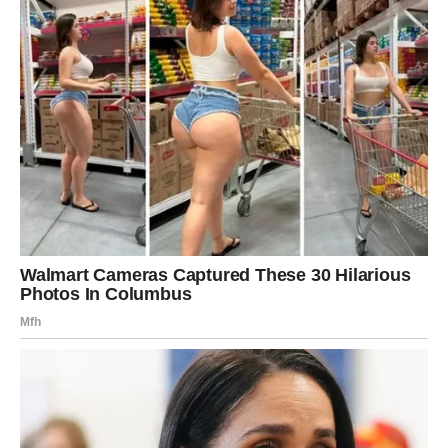
Šta vam zvijezde spremaju?
Vagama dolazi niz pozitivnih događaja koji će ih podsjetiti
koliko život može biti nepredvidivo lijep.
Poruka zvijezda
Prihvatite promjene koje dolaze.