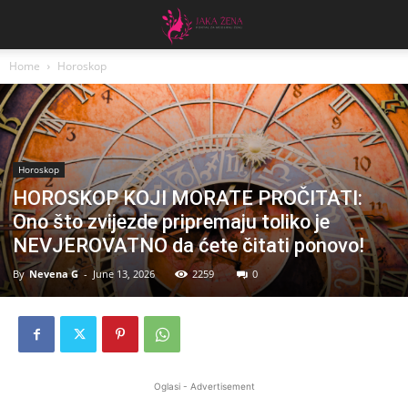
Home
Horoskop
Horoskop
HOROSKOP KOJI MORATE PROČITATI:
Ono što zvijezde pripremaju toliko je
NEVJEROVATNO da ćete čitati ponovo!
By
Nevena G
-
June 13, 2026
2259
0
Oglasi - Advertisement