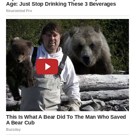
Šta vam zvijezde spremaju?
Pred vama su emotivni trenuci koji vraćaju vjeru u ljubav i
ljude.
Poruka zvijezda
Ne zatvarajte srce pred srećom.
LAV
Šta vam zvijezde spremaju?
Dolazi priznanje ili uspjeh koji ste dugo priželjkivali.
Poruka zvijezda