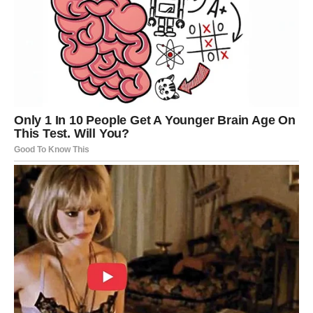
važnog cilja.
Poruka zvijezda
Ne bojte se razmišljati veliko.
JARAC
Šta vam zvijezde spremaju?
Vaš trud konačno počinje donositi rezultate koje možete
jasno vidjeti.
Poruka zvijezda
Ustrajnost će biti nagrađena.