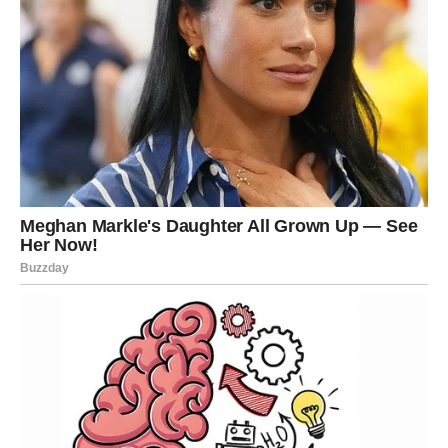
ŠKORPIJA
Šta vam zvijezde spremaju?
Jedan razgovor ili susret mogao bi promijeniti vaš pogled
na budućnost.
Poruka zvijezda
Vjerujte svojoj intuiciji.
STRIJELAC
Šta vam zvijezde spremaju?
Pred vama su velike prilike za napredak i ostvarenje