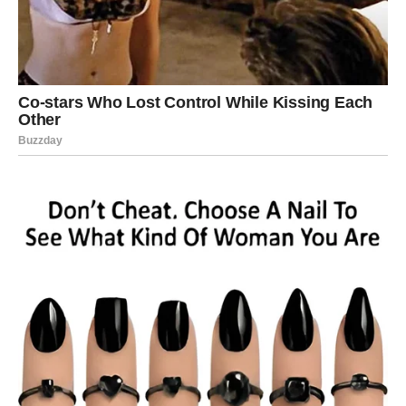
VODOLIJA
Šta vam zvijezde spremaju?
Neočekivana prilika mogla bi promijeniti vaše planove na
najbolji mogući način.
Poruka zvijezda
Ne zatvarajte vrata novim iskustvima.
RIBE
Šta vam zvijezde spremaju?
Ribe su znak kojem zvijezde pripremaju najveće
iznenađenje. Već dugo osjećate da se približava važan