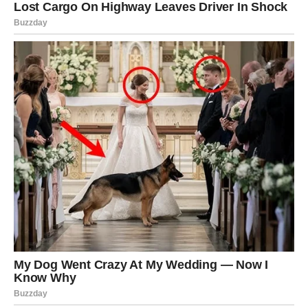
Zvijezde pokazuju da pred mnogim znakovima stoje dani
puni prilika, iznenađenja i važnih događaja. Ono što se
sada pokreće moglo bi imati mnogo veći uticaj na
budućnost nego što trenutno izgleda.
Posebno se izdvajaju
Ribe, Strijelac i Vaga
, kojima dolaze
najljepše vijesti, najveće prilike i period koji bi mogli
pamtiti veoma dugo. Ipak, svaki znak dobija šansu da
napravi korak prema nečemu što ga može usrećiti.
Ponekad život priprema najljepša iznenađenja upravo
onda kada pomislimo da se ništa posebno ne događa.
Upravo takva energija sada dolazi iz zvijezda.