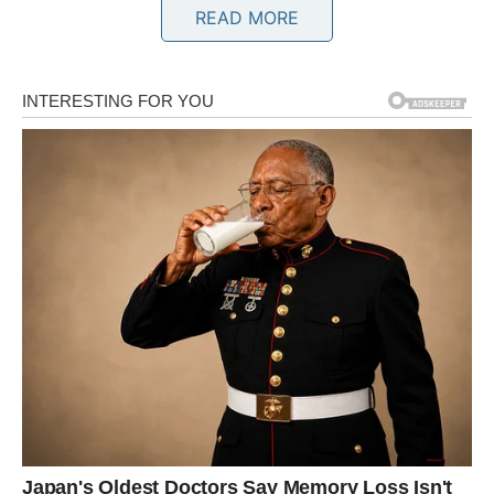
READ MORE
Poruka zvijezda
Ne odustajte od planova koje ste već započeli.
BLIZANCI
Šta vam zvijezde spremaju?
Jedna vijest mogla bi vam potpuno promijeniti
raspoloženje.
Poruka zvijezda
Odgovor koji čekate bliži je nego što mislite.
RAK