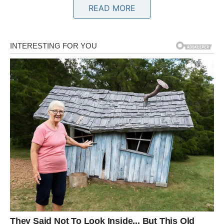
READ MORE
Poruka zvijezda
Ne odustajte baš sada jer najbolje tek dolazi.
BIK
Finansijski razlog za zadovoljstvo
Bikovima dolazi period stabilnosti i boljih finansijskih
okolnosti.
Moguća je isplata, dodatni prihod ili prilika koja vam
donosi osjećaj sigurnosti.
Poruka zvijezda