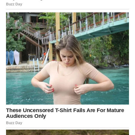
Cijenite ono što ste izgradili.
VODOLIJA
Neočekivana prilika mijenja planove
Vodolije bi uskoro mogle dobiti priliku koju nisu planirale,
ali koja donosi mnogo razloga za sreću.
Ono što dolazi otvara nova vrata.
Poruka zvijezda
Ne bojte se promjena.
RIBE