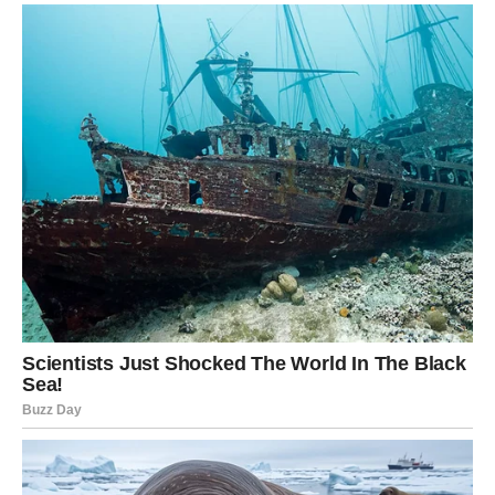
EMOTIVNA SREĆA DONOSI VELIKI
OSMIJEH
Rakovi su među znakovima koji uskoro imaju poseban
razlog za slavlje.
Moguće je pomirenje, važan razgovor, ljubavna sreća ili
porodična vijest koja vam donosi mnogo radosti. Nakon
perioda neizvjesnosti konačno osjećate olakšanje.
Poruka zvijezda
Dozvolite sebi da uživate u lijepim trenucima.
LAV