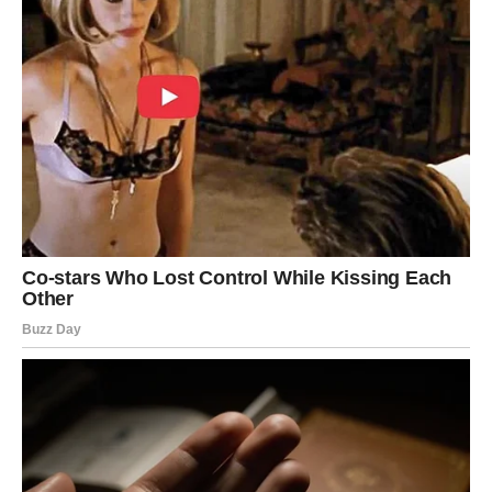
Poruka zvijezda
Ne plašite se sreće koja vam dolazi – zaslužili ste je.
Pred mnogim znakovima nalaze se dani puni pozitivnih
obrta, lijepih vijesti i razloga za slavlje. Sve ono što je
dugo bilo na čekanju sada se pokreće i donosi mnogo
optimizma.
Najviše razloga za radost imaju
Ribe
, kojima dolazi veliko
ostvarenje želje,
Strijelčevi
, kojima se približava značajan
uspjeh, te
Rakovi
, kojima emocije donose posebnu
sreću.
Zvijezde poručuju da je ponekad dovoljno samo malo
strpljenja da bismo dočekali trenutak koji mijenja sve. Za
ove znakove taj trenutak je veoma blizu.