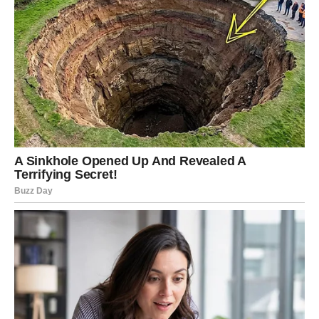
DJEVICA
Rješenje koje donosi mir
Djevice će konačno pronaći izlaz iz situacije koja ih je
dugo opterećivala.
Ono što dolazi donosi veliko olakšanje.
Poruka zvijezda
Ne vraćajte se brigama koje ostaju iza vas.