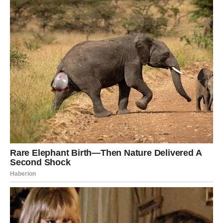
NAJVEĆI RAZLOG ZA SLAVLJE STIŽE
UPRAVO VAMA
Ribe su apsolutni favoriti ovog horoskopa. Zvijezde
pokazuju da se približava događaj koji će vam donijeti
ogromnu radost i osjećaj da se sve konačno slaže na
svoje mjesto.
Može se raditi o ljubavi, poslu, novcu ili ostvarenju želje
koju dugo nosite u srcu. Ono što je posebno naglašeno
jeste da će vas vijest zateći u trenutku kada ste gotovo
prestali očekivati da će se dogoditi.
Mnoge Ribe će imati osjećaj da ulaze u jedno od
najsretnijih razdoblja ove godine.