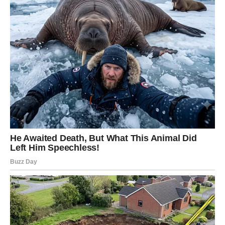
Priznanje koje ste zaslužili
Lavovi bi uskoro mogli dobiti potvrdu da se njihov rad i
trud itekako cijene.
Ovo je period kada dolazi zaslužena nagrada.
Poruka zvijezda
Prihvatite uspjeh bez zadrške.