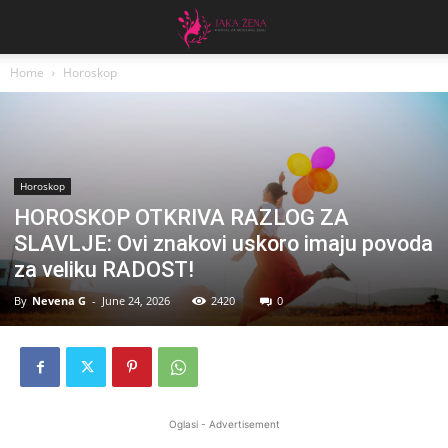
Home
Horoskop
Horoskop
HOROSKOP OTKRIVA RAZLOG ZA
SLAVLJE: Ovi znakovi uskoro imaju povoda
za veliku RADOST!
By
Nevena G
-
June 24, 2026
2420
0
Oglasi - Advertisement