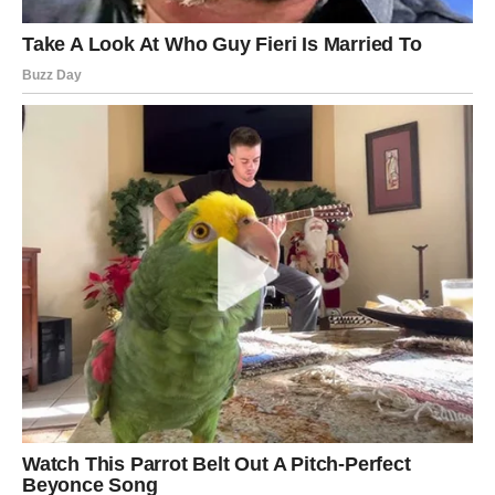
uspjeh, napredak i razlog za veliko slavlje. Ono što ste
dugo priželjkivali sada je mnogo bliže nego što mislite.
Poruka zvijezda
Budite spremni prihvatiti ono što ste zaslužili.
JARAC
Mir i stabilnost postaju vaša stvarnost
Jarčevi ulaze u fazu tokom koje osjećaju sigurnost i
zadovoljstvo postignutim rezultatima.
To vam donosi poseban osjećaj ponosa.
Poruka zvijezda