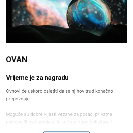
OVAN
Vrijeme je za nagradu
Ovnovi će uskoro osjetiti da se njihov trud konačno
prepoznaje.
Moguće su dobre vijesti vezane za posao, privatne
planove ili ostvarenje cilja koji ste dugo pokušavali
ostvariti.