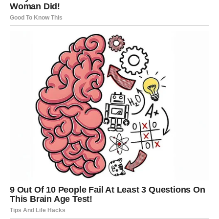
Pametni potezi iz prošlosti sada donose rezultate.
BLIZANCI
Lijepa vijest stiže neočekivano
Blizanci bi mogli dobiti informaciju koja potpuno mijenja
njihovo raspoloženje.
Ono što vas raduje dolazi iz pravca iz kojeg se najmanje
nadate.
Poruka zvijezda
Budite otvoreni za pozitivna iznenađenja.
RAK