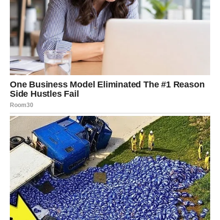
VAGA
Ljubav donosi razlog za slavlje
Pred Vagama su lijepi trenuci na polju emocija.
Moguće je novo poznanstvo, važan korak u vezi ili
potvrda osjećanja koje dugo čekate.
Poruka zvijezda
Otvorite srce sreći koja dolazi.
ŠKORPIJA
Sudbina vam šalje nagradu