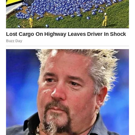
Škorpije će uskoro shvatiti da se određene stvari
konačno okreću u njihovu korist.
Moguća je vijest koja vam donosi osjećaj pobjede.
Poruka zvijezda
Vjerujte procesu kroz koji prolazite.
STRIJELAC
VELIKI USPJEH JE NA POMOLU
Strijelčevi su među najvećim sretnicima ovog horoskopa.
Zvijezde pokazuju da vam dolazi prilika koja može donijeti