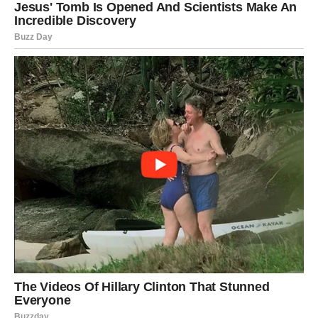
prave ljude.
U ljubavi:
razgovor koji menja odnos ili novo poznanstvo
koje ti vraća veru.
Na šta paziš:
na odlaganje i ugađanje svima.
Ključ sreće:
“Birati sebe nije sebičnost – to je
samopoštovanje.”