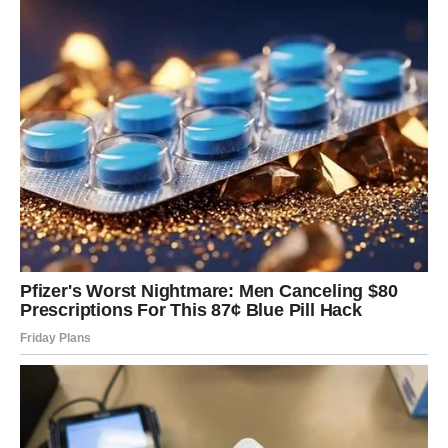
STRELAC – SREĆA KROZ
POKRET, NOVI PLAN I RADOST
Strelac do sredine marta dobija sreću kroz promenu. To
može biti putovanje, nova ideja, nova osoba, ili
jednostavno osećaj da se život ponovo kreće.
Gde dolazi sreća:
kroz nove planove, nove ljude i nove
prilike.
U ljubavi:
flert koji postaje ozbiljniji nego što si mislio.
Na šta paziš:
na bežanje od obaveze – jer sreća ti dolazi
kada ostaneš dosledan.
Ključ sreće:
“Ne bežim kada postane lepo.”
JARAC – SREĆA KROZ NOVAC,