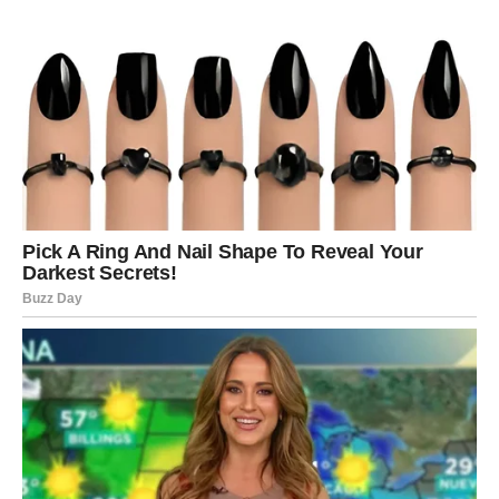
Na šta paziš:
na rasipanje energije na previše opcija –
sreća je sada u fokusu.
Ključ sreće:
“Biraj jedno što ti donosi mir.”
RAK – SREĆA KROZ EMOTIVNO
OLAKŠANJE I TOPLINU
Rak u prvoj polovini marta dobija ono za čim najviše
čezne: potvrdu da nije sam. Sreća dolazi kroz nežnost,
podršku, lepe reči, ali i kroz unutrašnji osećaj da se srce
smiruje.
Gde dolazi sreća:
kroz ljubav, porodicu, odnose, ali i kroz
trenutak kada shvatiš da više ne moraš da nosiš tuđe
terete.
U ljubavi:
pomirenje, produbljivanje odnosa ili nova
osoba koja ti donosi mir, a ne nemir.