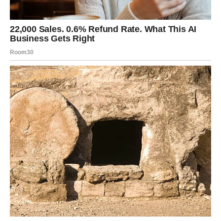
Gde dolazi sreća:
kroz rešavanje problema, završetak
obaveza, organizaciju i osećaj kontrole.
U ljubavi:
razgovor koji donosi mir, ili odluka da ne
pristaješ na polovično.
Na šta paziš:
na preteranu analizu – jer sreća ti dolazi
kada se opustiš.
Ključ sreće:
“Ne moram sve da držim pod kontrolom da bi
bilo dobro.”
VAGA – SREĆA KROZ IZBOR
KOJI DONOSI OLAKŠANJE
Vaga do sredine marta dobija šansu da prekine
unutrašnju dilemu. Tvoja sreća dolazi kroz odluku. Kada
odlučiš, energija se oslobađa i sve krene lakše.
Gde dolazi sreća:
kroz odnose, dogovore, partnerstva i