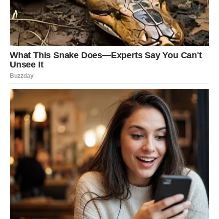
vraća osmeh.
Na šta paziš:
na ego i potrebu da bude po tvom – jer
prava sreća ti dolazi kada si velikodušan, a ne kada
dominiraš.
Ključ sreće:
“Moja vrednost ne zavisi od tuđeg aplauza.”
DEVICA – SREĆA KROZ
JASNOĆU, REŠENJE I MIR U
GLAVI
Devica do sredine marta dobija sreću kroz razjašnjenje.
Možda ti to ne deluje kao “sreća”, ali za tebe je to
ogromno: kada znaš na čemu si, kad prestane magla, kad
prestane preispitivanje.