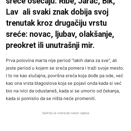
sreće osećaju: Ribe, Jarac, Bik,
Lav ali svaki znak dobija svoj
trenutak kroz drugačiju vrstu
sreće: novac, ljubav, olakšanje,
preokret ili unutrašnji mir.
Prva polovina marta nije period “lakih dana za sve”, ali
jeste period u kojem se sreća pomera i traži svoje mesto.
I to ne kao slučajna, površna sreća koja dođe pa ode, već
kao ona vrsta blagoslova koja se pojavi onda kada si već
bio na ivici da odustaneš, kada si se umorio od čekanja,
kada si pomislio da se ništa neće promeniti.
Sadržaj se nastavlja nakon oglasa