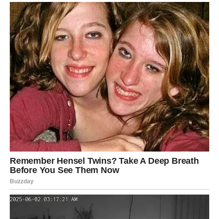
BIK – SREĆA KROZ
STABILNOST KOJA SE
KONAČNO OSEĆA
Bik do sredine marta dobija ono što najviše voli: osećaj
sigurnosti. Možda ne dolazi vatromet, ali dolazi olakšanje
koje vredi više od spektakla. Kao da ti se život tiho
zahvaljuje što nisi odustao, čak i kad ti je bilo teško.
Gde dolazi sreća:
kroz finansijsku stabilizaciju, povrat
duga, bolji dogovor, ili mudro ulaganje u sebe.
U ljubavi:
sreća je u miru, u partneru koji pokazuje dela, u
osećaju da više ne moraš da sumnjaš.
Na šta paziš:
na trošenje iz emocije ili “da se počastim jer
mi je bilo teško” – jer sreća je sada u pameti.