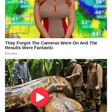
Na šta paziš:
na vraćanje u stare emocije koje te povlače
nazad.
Ključ sreće:
“Ne dokazujem ljubav – biram uzajamnost.”
LAV – SREĆA KROZ
PRIZNANJE, VIDљIVOST I
POVRATAK SAMOPOUZDANJA
Lav u prvoj polovini marta dobija energiju “vraćam se
sebi”. Kao da ti život govori: “Vreme je da te primete.”
Sreća dolazi kroz potvrdu vrednosti – na poslu, u društvu,
ali i u ljubavi.
Gde dolazi sreća:
kroz priznanje, uspeh, priliku da budeš
viđen i cenjen.
U ljubavi:
partner ili simpatija pokazuje pažnju koja ti