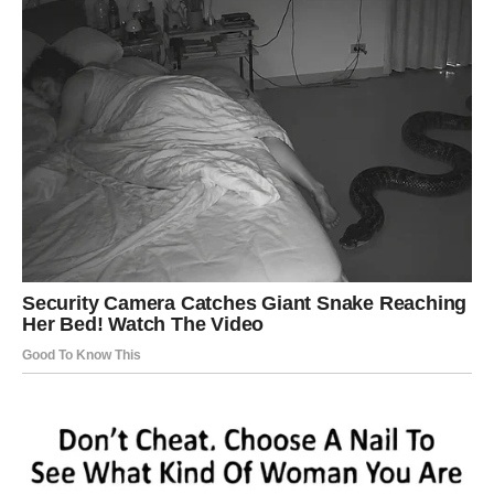
Ključ sreće:
“Ne jurim – gradim.”
BLIZANCI – SREĆA KROZ
PORUKU, SUSRET I PRAVI
TRENUTAK
Za Blizance je ovo period kada se stvari događaju kroz
ljude i reči. Sreća se ne pojavljuje kao velika promena
odjednom, već kao niz malih znakova: poruka, poziv,
susret, razgovor koji razjasni dilemu.
Gde dolazi sreća:
kroz komunikaciju, saradnju, dogovor,
ali i kroz šansu da se nešto konačno pokrene.
U ljubavi:
moguće je javljanje osobe koja ti je ostala u
mislima, ali tvoja sreća zavisi od toga da li biraš iz zrelosti
ili iz nostalgije.