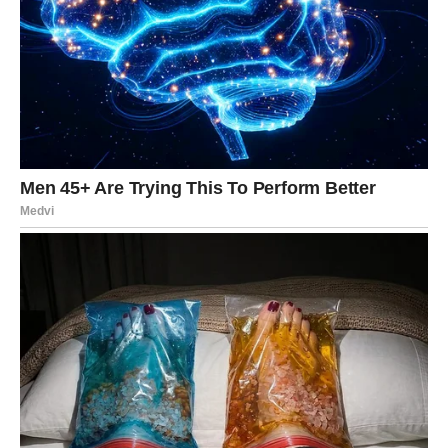
Vodolija do sredine marta dobija iznenađenje. To može
biti poruka, poziv, nova prilika ili neočekivana ponuda.
Sreća ti dolazi kroz promenu plana – i kroz to što shvatiš
da je promenu ponekad trebalo prihvatiti ranije.
Gde dolazi sreća:
kroz nove ideje, kontakte i
neočekivane šanse.
U ljubavi:
poruka koja te zatekne, susret koji budi
emocije, ili razgovor koji razjašnjava.
Na šta paziš:
na vraćanje u staro iz nostalgije.
Ključ sreće:
“Ne vraćam se unazad – idem ka onome što
raste.”
RIBE – NAJJAČA SREĆA,
NAJMEKŠI BLAGOSLOV