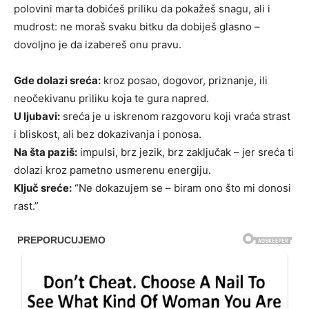
polovini marta dobićeš priliku da pokažeš snagu, ali i
mudrost: ne moraš svaku bitku da dobiješ glasno –
dovoljno je da izabereš onu pravu.
Gde dolazi sreća:
kroz posao, dogovor, priznanje, ili
neočekivanu priliku koja te gura napred.
U ljubavi:
sreća je u iskrenom razgovoru koji vraća strast
i bliskost, ali bez dokazivanja i ponosa.
Na šta paziš:
impulsi, brz jezik, brz zaključak – jer sreća ti
dolazi kroz pametno usmerenu energiju.
Ključ sreće:
“Ne dokazujem se – biram ono što mi donosi
rast.”