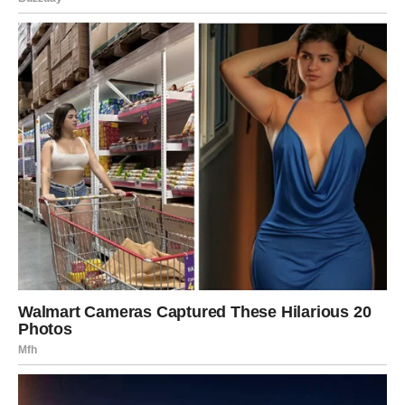
ŠKORPIJA – SREĆA KROZ
PREOKRET I OSLOBAĐANJE
Škorpija dobija sreću onda kada otpusti ono što je guši. U
prvoj polovini marta može se dogoditi preokret koji ti u
početku deluje stresno, ali donosi ogromno olakšanje –
kao skidanje kamena sa srca.
Gde dolazi sreća:
kroz preokret u poslu, finansijama ili
kroz emotivno razjašnjenje.
U ljubavi:
produbljivanje odnosa, ali samo ako postoji
poverenje.
Na šta paziš:
na sumnju i kontrolu – jer sreća dolazi kada
veruješ.
Ključ sreće:
“Ne moram sve da kontrolišem da bih bio
siguran.”