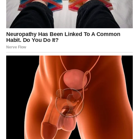
Ribe su među znakovima sa najjačom srećom u prvoj
polovini marta, posebno kroz emocije, intuiciju i
sudbinske susrete. Sreća ti dolazi kada veruješ sebi, kada
prestaneš da idealizuješ pogrešne ljude i kada izabereš
ono što te umiruje.
Gde dolazi sreća:
kroz ljubav, kreativnost, podršku i
unutrašnju jasnoću.
U ljubavi:
moguća je potvrda emocija, susret ili
produbljivanje veze.
Na šta paziš:
na idealizaciju – sreća je u realnosti, ne u
snu.
Ključ sreće:
“Biranje sebe je moj najveći blagoslov.”