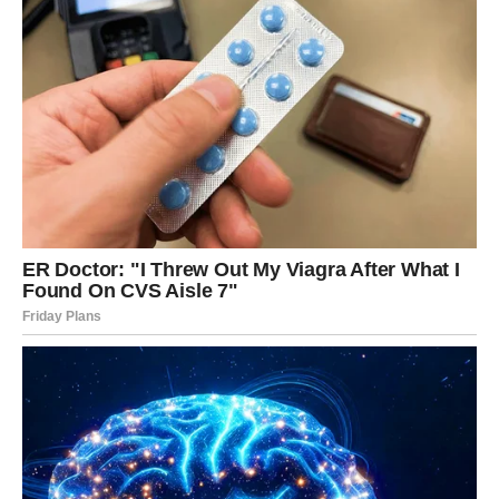
NAGRADU I POTVRDU
Jarac u prvoj polovini marta može doživeti finansijski ili
poslovni pomak koji mu vraća veru da se trud isplati.
Sreća ti dolazi kao potvrda – ne kao poklon.
Gde dolazi sreća:
kroz posao, stabilnost, dogovor,
priznanje i finansije.
U ljubavi:
ozbiljan razgovor, sigurnost, osećaj da nisi sam
u planovima.
Na šta paziš:
na tvrdoglavost i zatvaranje emocija.
Ključ sreće:
“Dozvoljavam sebi da uživam, ne samo da
radim.”
VODOLIJA – SREĆA KROZ
IZNENAĐENJE I NOVI PRAVAC