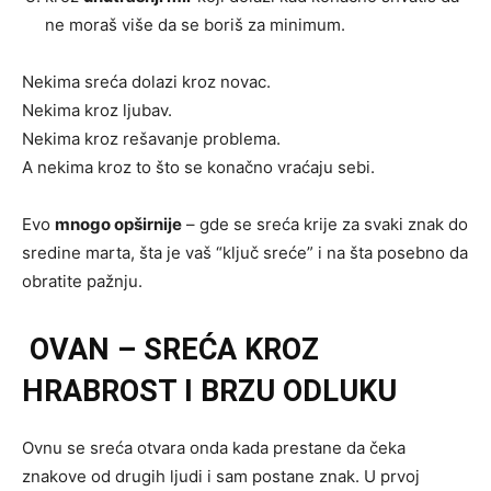
ne moraš više da se boriš za minimum.
Nekima sreća dolazi kroz novac.
Nekima kroz ljubav.
Nekima kroz rešavanje problema.
A nekima kroz to što se konačno vraćaju sebi.
Evo
mnogo opširnije
– gde se sreća krije za svaki znak do
sredine marta, šta je vaš “ključ sreće” i na šta posebno da
obratite pažnju.
OVAN – SREĆA KROZ
HRABROST I BRZU ODLUKU
Ovnu se sreća otvara onda kada prestane da čeka
znakove od drugih ljudi i sam postane znak. U prvoj