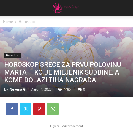
Home
Horoskop
Horoskop
HOROSKOP SREĆE ZA PRVU POLOVINU
MARTA – KO JE MILJENIK SUDBINE, A
KOME DOLAZI TIHA NAGRADA
By
Nevena G
-
March 1, 2026
4486
0
Oglasi - Advertisement