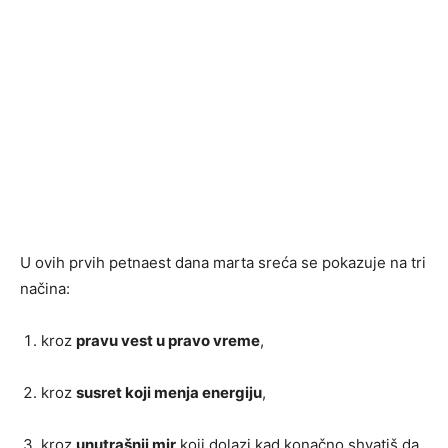
U ovih prvih petnaest dana marta sreća se pokazuje na tri
načina:
kroz
pravu vest u pravo vreme
,
kroz
susret koji menja energiju
,
kroz
unutrašnji mir
koji dolazi kad konačno shvatiš da