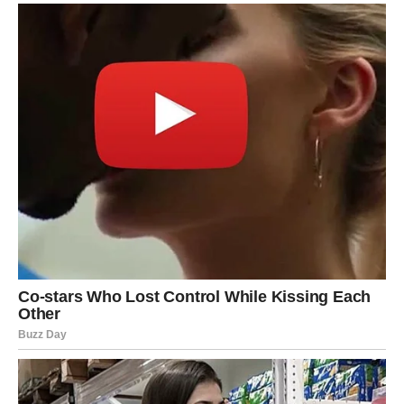
VAGA
Vagama se smiješi veoma lijep period u ljubavi. Moguć je
susret koji ostavlja snažan utisak ili razvoj odnosa koji
vam vraća vjeru u emocije.
Pred vama su dani puni lijepih trenutaka.
ŠKORPIJA
Škorpije očekuje finansijski pomak koji dolazi iz pravca na
koji nisu računale. Jedna prilika mogla bi imati mnogo
veći značaj nego što trenutno izgleda.
Ljubavni život postaje mnogo zanimljiviji.