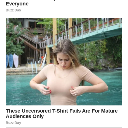
Pred vama je period većeg optimizma.
LAV
Lavovima dolazi priznanje za trud koji su ulagali. Moguća
je poslovna ponuda ili vijest koja vraća samopouzdanje.
Na ljubavnom planu neko pokazuje mnogo više emocija
nego što ste očekivali.
DJEVICA
Djevice će narednih dana donijeti važnu odluku koja
mijenja tok jednog odnosa ili poslovne situacije.
Zvijezde vam donose više jasnoće i sigurnosti.