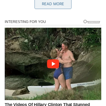
READ MORE
BLIZANCI
Blizanci ulaze u veoma zanimljiv period kada je
komunikacija u pitanju. Nova poznanstva, korisni
razgovori i prilike za saradnju obilježiće narednih deset
dana.
Moguća je i neočekivana poruka od osobe koju dugo
niste čuli.
RAK
Rakovi će konačno osjetiti da se stvari slažu na svoje
mjesto. Ljubavni život donosi više topline, a poslovna
situacija pokazuje znakove poboljšanja.