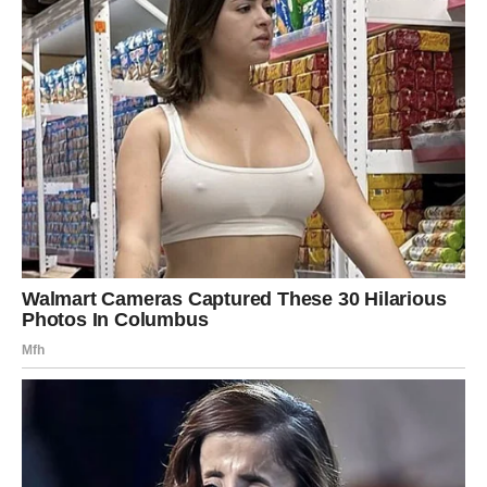
STRIJELAC
Strijelac je među znakovima kojima zvijezde donose
najveću finansijsku sreću. Moguća je dodatna zarada,
bonus ili poslovna prilika koja značajno popravlja
situaciju.