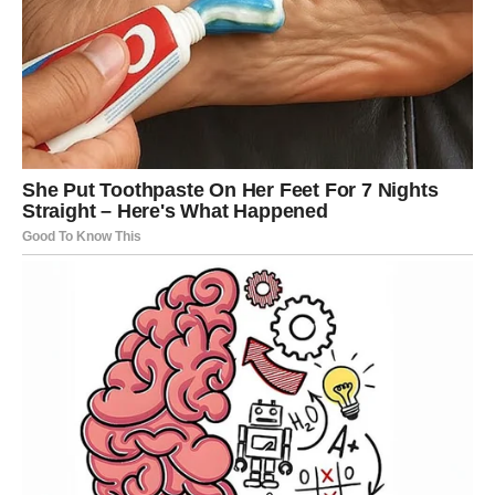
planove.
RIBE
Ribe su znak kojem narednih deset dana donose najviše
velikih događaja. Zvijezde pokazuju snažnu energiju
povratka osobe iz prošlosti koja još uvijek nosi emocije
prema vama. Moguća je poruka, poziv ili susret koji budi
uspomene za koje ste mislili da su ostale iza vas.
Istovremeno, finansijska situacija pokazuje veoma
pozitivne znakove. Pred vama je prilika za dodatnu
zaradu, poslovni napredak ili vijest koja vam donosi
osjećaj sigurnosti.
Najvažnije od svega jeste što ćete imati osjećaj da se
život konačno kreće u pravcu koji ste dugo priželjkivali.