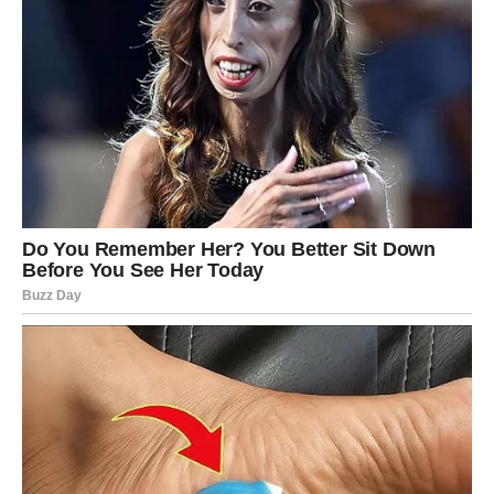
Pred vama su dani u kojima ćete imati mnogo razloga za
zadovoljstvo.
JARAC
Jarčevima dolazi potvrda da su na pravom putu. Posao,
finansije i privatni život ulaze u stabilniju fazu.
Jedan razgovor mogao bi vam pomoći da donesete
veoma važnu odluku.
VODOLIJA
Vodolije očekuju neočekivane promjene koje na kraju
donose mnogo više koristi nego što se u početku čini.
Moguće je poznanstvo ili prilika koja mijenja vaše