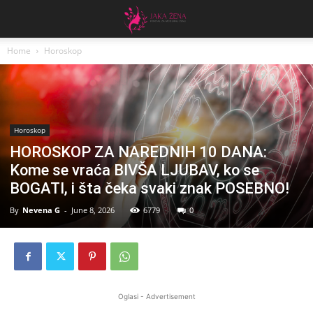
Home
Horoskop
Horoskop
HOROSKOP ZA NAREDNIH 10 DANA:
Kome se vraća BIVŠA LJUBAV, ko se
BOGATI, i šta čeka svaki znak POSEBNO!
By
Nevena G
-
June 8, 2026
6779
0
Oglasi - Advertisement