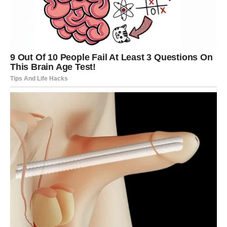
Narednih deset dana donosi mnogo promjena, važnih
razgovora i prilika koje mogu ostaviti snažan trag na
mnoge znakove. Ljubav, novac i sudbinski susreti biće
glavne teme ovog perioda.
Posebno se izdvajaju Ribe, Strijelac i Vaga, kojima
zvijezde donose najviše sreće, ljubavnih dešavanja i
finansijskih prilika. Ipak, svaki znak dobija šansu da
napravi korak prema nečemu što dugo priželjkuje.
Pred nama je deset dana u kojima se mnogo toga može
promijeniti. A za neke znakove, promijeniće se baš sve.