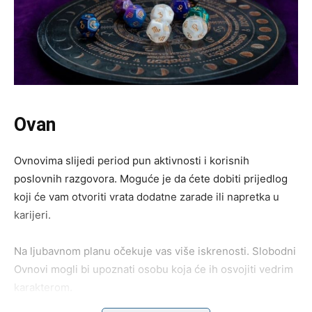
Ovan
Ovnovima slijedi period pun aktivnosti i korisnih
poslovnih razgovora. Moguće je da ćete dobiti prijedlog
koji će vam otvoriti vrata dodatne zarade ili napretka u
karijeri.
Na ljubavnom planu očekuje vas više iskrenosti. Slobodni
Ovnovi mogli bi upoznati osobu koja će ih osvojiti vedrim
karakterom.