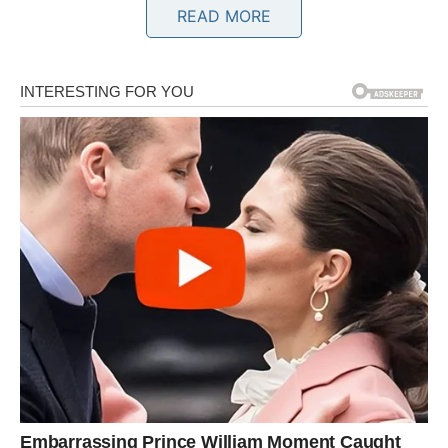
READ MORE
Bik
Bikovima zvijezde donose snažno finansijsko
poboljšanje. Moguća je isplata koju ste dugo čekali,
uspješan poslovni dogovor ili priliv novca koji će vam
omogućiti da ostvarite važan plan.
Ljubavni život donosi stabilnost, mnogo pažnje i osjećaj
da ste uz osobu koja vas iskreno razumije.
Blizanci
Blizanci će tokom narednih deset dana upoznati ljude koji
mogu imati veliki uticaj na njihovu budućnost. Poslovni
kontakti otvaraju nove mogućnosti, a jedna ideja mogla bi
prerasti u veoma uspješan projekat.