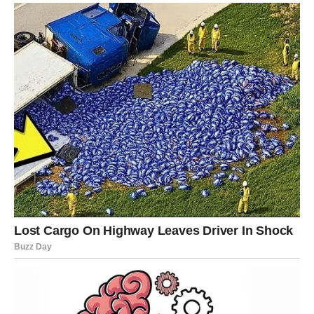
samopouzdanja. Vaš trud biće primijećen, a moguće su i
lijepe finansijske vijesti.
Na ljubavnom planu očekuju vas romantični trenuci i
mnogo pažnje od partnera.
Djevica
Djevice će uspjeti riješiti pitanje koje ih već dugo
opterećuje. Nakon toga osjetićete veliko olakšanje i
imaćete više energije za ostvarenje novih ciljeva.
Ljubavni odnosi postaju stabilniji i ispunjeni međusobnim
poštovanjem.
Vaga