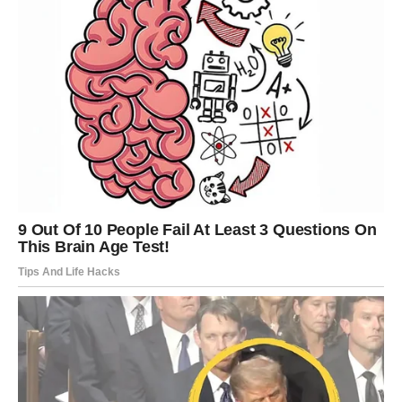
Vagama zvijezde donose period ispunjen lijepim
emocijama i neočekivanim iznenađenjima. Slobodne Vage
imaju velike šanse upoznati osobu koja će vrlo brzo
zauzeti posebno mjesto u njihovom životu.
Poslovna situacija takođe ide u dobrom pravcu, a mogući
su i dodatni prihodi.