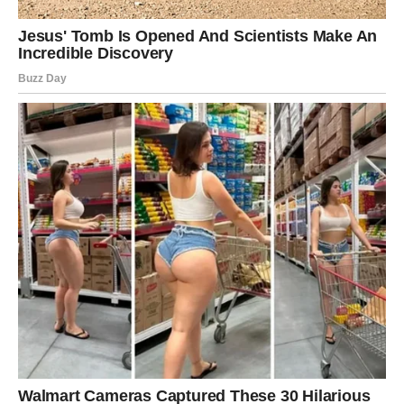
Narednih deset dana donose brojne prilike za novi
početak, finansijski napredak i važne ljubavne događaje.
Nekome će se vratiti osoba koju nikada nije prestao nositi
u srcu, neko će ostvariti značajan poslovni uspjeh, a
mnogi će konačno osjetiti da se život kreće u pravom
smjeru.