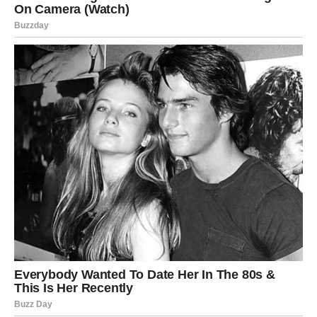
Na ljubavnom planu slijede zanimljivi razgovori i nova
poznanstva.
Rak
Rakovima se vraća bivša ljubav. Osoba koju dugo niste
uspjeli zaboraviti mogla bi ponovo pronaći put do vas i
pokazati da emocije još postoje.
Ako budete spremni otvoreno razgovarati o prošlosti i
budućnosti, ova priča može dobiti mnogo srećniji
nastavak nego prvi put.
Lav
Lavovima naredni dani donose poslovno priznanje i više