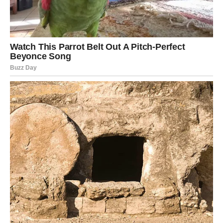
Vodolijama naredni dani donose inspiraciju i priliku da
pokrenu projekat o kojem dugo razmišljaju. Kreativne
ideje sada mogu donijeti i finansijsku korist.
U ljubavi slijedi iskren razgovor koji će razjasniti sve
nedoumice.
Ribe
Ribe će u narednih deset dana dobiti važnu vijest koja će
im vratiti optimizam. Poslovna situacija postaje sigurnija,
a ljubavni odnosi donose mnogo više nježnosti i
razumijevanja.
Jedna osoba mogla bi vam pružiti podršku koja će vam
mnogo značiti.