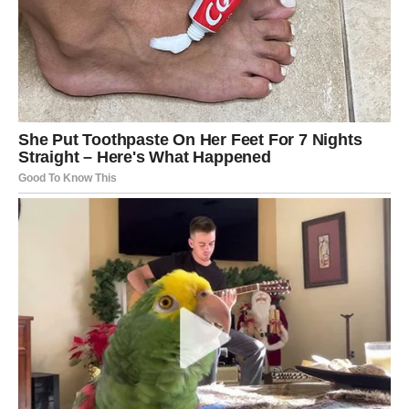
Ljubavni život postaje zanimljiviji zahvaljujući
neočekivanom susretu.
Jarac
Jarčevi ulaze u period u kojem se finansije značajno
popravljaju. Zvijezde pokazuju mogućnost povećanja
prihoda, uspješnog poslovnog dogovora ili prilike koja će
vam donijeti dugoročnu stabilnost.
Na ljubavnom planu partner će vam pružiti veliku
podršku, dok slobodni Jarčevi imaju šansu za početak
ozbiljne veze.
Vodolija