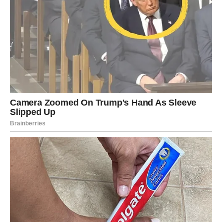
Škorpija
Škorpijama slijedi period važnih odluka. Jedan razgovor
pomoći će vam da jasnije sagledate poslovnu situaciju i
napravite korak koji će vam donijeti veću sigurnost.
Na ljubavnom planu očekuje vas više otvorenosti i
međusobnog povjerenja.
Strijelac
Strijelčevima narednih deset dana donosi mnogo novih
ideja, korisnih poznanstava i prilika za lični napredak.
Jedna poslovna saradnja mogla bi imati dugoročan
značaj.