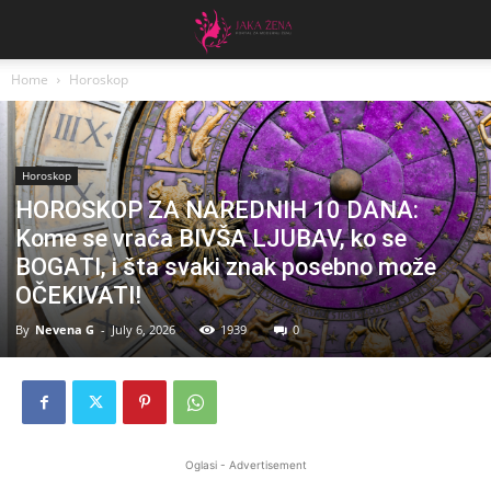
Home
Horoskop
Horoskop
HOROSKOP ZA NAREDNIH 10 DANA:
Kome se vraća BIVŠA LJUBAV, ko se
BOGATI, i šta svaki znak posebno može
OČEKIVATI!
By
Nevena G
-
July 6, 2026
1939
0
Oglasi - Advertisement