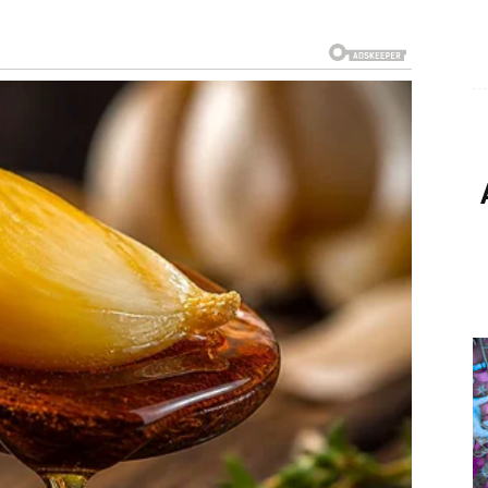
 zahtijevaju brzu reakciju.
.
roškovi se lakše kontrolišu, a prihodi postaju sigurniji.
li.