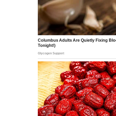
Posao i finansije
Važne informacije ili novi kontakti mogu otv
Savjet zvijezda
Razgovori koje sada vodite imaju veliku vrij
RAK
Posao i finansije
Finansijski pritisak polako popušta i dolazi v
Savjet zvijezda