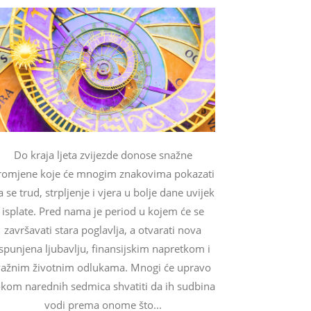
Do kraja ljeta zvijezde donose snažne
romjene koje će mnogim znakovima pokazati
a se trud, strpljenje i vjera u bolje dane uvijek
isplate. Pred nama je period u kojem će se
završavati stara poglavlja, a otvarati nova
ispunjena ljubavlju, finansijskim napretkom i
važnim životnim odlukama. Mnogi će upravo
okom narednih sedmica shvatiti da ih sudbina
vodi prema onome što...