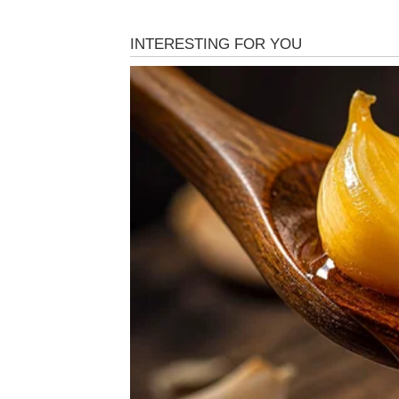
Pred vama su nove poslovne mogućnosti koje
Savjet zvijezda
Ne oklijevajte kada prepoznate dobru priliku
BIK
Posao i finansije
Bikovi ulaze u stabilniji finansijski period. T
Savjet zvijezda
Pametno upravljajte onim što ste već ostvari
BLIZANCI