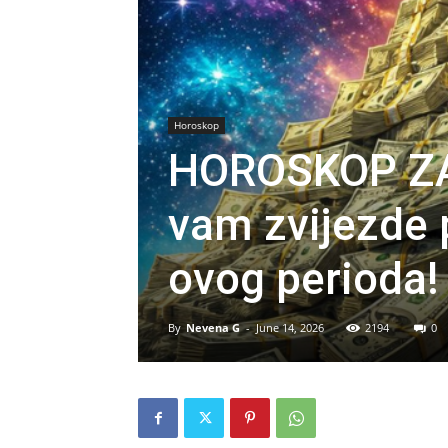
Horoskop
HOROSKOP ZA
vam zvijezde
ovog perioda!
By
Nevena G
-
June 14, 2026
2194
0