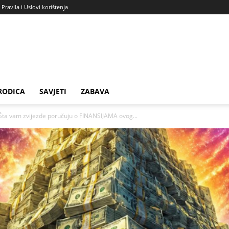
Pravila i Uslovi korištenja
RODICA
SAVJETI
ZABAVA
 vam zvijezde poručuju o FINANSIJAMA ovog...