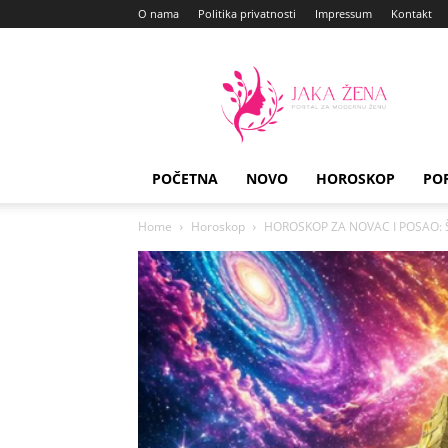
O nama
Politika privatnosti
Impressum
Kontakt
Jaka
Zena
POČETNA
NOVO
HOROSKOP
PO
Home
Horoskop
HOROSKOP ZA NOVAC I POSAO: Šta