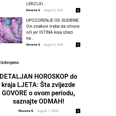
LEKCIJU...
Nevena G
-
August 6, 2026
0
UPOZORENJE OD SUDBINE:
Ovi znakovi treba da otvore
oči jer ISTINA koja izlazi
na...
Nevena G
-
August 6, 2026
0
Izdvojeno
DETALJAN HOROSKOP do
kraja LJETA: Šta zvijezde
GOVORE o ovom periodu,
saznajte ODMAH!
Nevena G
August 1, 2026
-
0