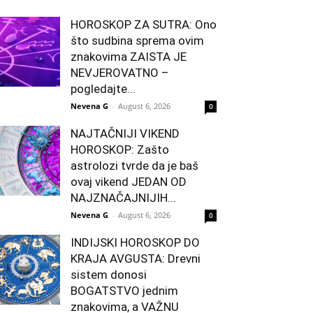
HOROSKOP ZA SUTRA: Ono
što sudbina sprema ovim
znakovima ZAISTA JE
NEVJEROVATNO –
pogledajte...
Nevena G
-
August 6, 2026
0
NAJTAČNIJI VIKEND
HOROSKOP: Zašto
astrolozi tvrde da je baš
ovaj vikend JEDAN OD
NAJZNAČAJNIJIH...
Nevena G
-
August 6, 2026
0
INDIJSKI HOROSKOP DO
KRAJA AVGUSTA: Drevni
sistem donosi
BOGATSTVO jednim
znakovima, a VAŽNU