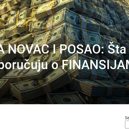
 NOVAC I POSAO: Šta
 poručuju o FINANSIJ
S