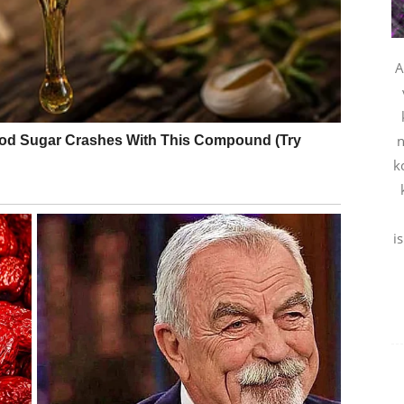
A
oriti vrata dodatne zarade.
n
k
ednost.
i
iše sigurnosti.