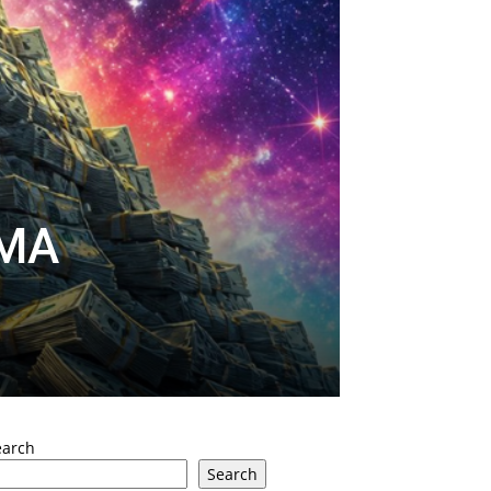
AMA
earch
Search