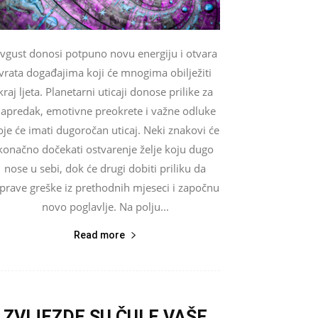
vgust donosi potpuno novu energiju i otvara
vrata događajima koji će mnogima obilježiti
kraj ljeta. Planetarni uticaji donose prilike za
apredak, emotivne preokrete i važne odluke
oje će imati dugoročan uticaj. Neki znakovi će
konačno dočekati ostvarenje želje koju dugo
nose u sebi, dok će drugi dobiti priliku da
sprave greške iz prethodnih mjeseci i započnu
novo poglavlje. Na polju...
Read more
ZVIJEZDE SU ČULE VAŠE