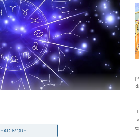
p
d
t
READ MORE