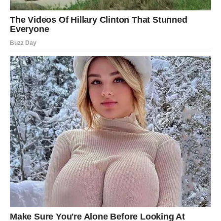
Ne ignorišite slučajnosti.
RIBE
NAJVEĆE IZNENAĐENJE ČEKA UPRAVO
VAS
Ribe su apsolutni favoriti sutrašnjeg dana. Zvijezde
pokazuju da vam dolazi događaj koji može promijeniti tok
narednih dana. Moguća je lijepa vijest, neočekivana
prilika ili susret koji ostavlja snažan utisak.
Ono što vas posebno raduje jeste osjećaj da se stvari
konačno pomjeraju sa mjesta i idu u pravcu kojem ste se
nadali.