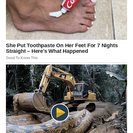
SUDBINA VAM ŠALJE PRILIKU
Strijelčevi bi sutra mogli dobiti priliku koju nisu očekivali.
Bilo da se radi o poslu, novcu ili privatnom životu, nešto
vas može veoma prijatno iznenaditi.
Važno je da ne odbijete ono što vam se nudi samo zato
što dolazi iznenada.
Poruka zvijezda
Budite otvoreni za nove mogućnosti.
JARAC