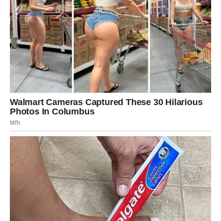
ŠKORPIJA
Dnevna prognoza
Neočekivana informacija mogla bi promijeniti vaše
planove na bolje.
Poruka zvijezda
Slušajte intuiciju.
STRIJELAC