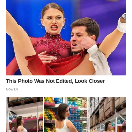
VAGA
Dnevna prognoza
Pred vama su prijatni trenuci i mogućnost da obnovite
jedan važan odnos.
Poruka zvijezda
Budite iskreni prema sebi i drugima.