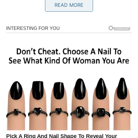
Poruka zvijezda
READ MORE
Ne brinite unaprijed.
BLIZANCI
Dnevna prognoza
Jedan razgovor mogao bi vam otvoriti potpuno novu
perspektivu.
Poruka zvijezda
Pažljivo slušajte ljude oko sebe.
RAK