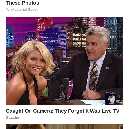
Mnoge Ribe će imati razlog za osmijeh koji neće moći
sakriti.
Poruka zvijezda
Vjerujte da vam život sprema nešto lijepo.
Sutra donosi mnogo iznenađenja, novih prilika i situacija
koje mogu promijeniti raspoloženje, ali i planove za
naredni period.
Najviše razloga za zadovoljstvo imaće
Ribe
, kojima stiže
najveće iznenađenje,
Strijelčevi
, kojima sudbina šalje
važnu priliku, te
Rakovi
, kojima dolazi događaj koji vraća
osmijeh na lice.
Zvijezde poručuju da se najbolje stvari često događaju
onda kada ih najmanje očekujemo. Zato budite spremni –