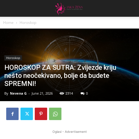
Home
Horoskop
Horoskop
HOROSKOP ZA SUTRA: Zvijezde kriju
nešto neočekivano, bolje da budete
SPREMNI!
By
Nevena G
-
June 21, 2026
2314
0
Oglasi - Advertisement