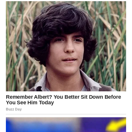
Lavovima se pruža prilika da pokažu svoje kvalitete i
ostave snažan utisak.
Poruka zvijezda
Ne umanjujte svoje sposobnosti.
DJEVICA
Dnevna prognoza
Djevice će pronaći rješenje za pitanje koje ih dugo muči.
Poruka zvijezda
Ne komplikujte ono što može biti jednostavno.