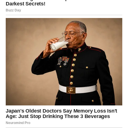
IZNENAĐENJE KOJE VAM POPRAVLJA
DAN
Rakovi ulaze u veoma zanimljiv dan. Moguća je poruka,
poziv ili susret koji vas iskreno raduje i vraća vam
osmijeh.
Ono što dolazi pokazuje vam da se neke stvari ipak
odvijaju u vašu korist.
Poruka zvijezda
Prihvatite lijepe promjene bez sumnje.
LAV
Dnevna prognoza