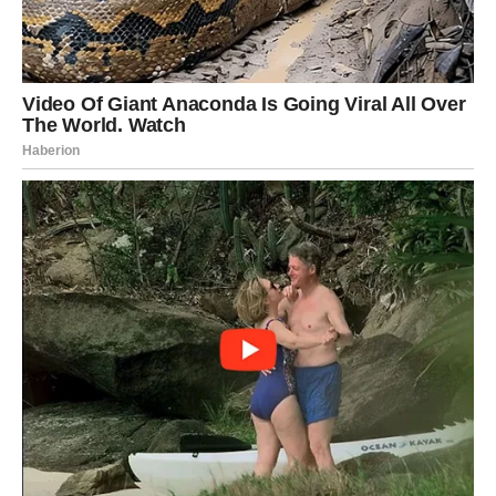
Dnevna prognoza
Jarčevi će imati produktivan dan i osjećaj da drže stvari
pod kontrolom.
Poruka zvijezda
Ne preuzimajte više obaveza nego što morate.
VODOLIJA
Dnevna prognoza
Jedna poruka ili susret mogli bi vam promijeniti
raspoloženje na veoma pozitivan način.
Poruka zvijezda