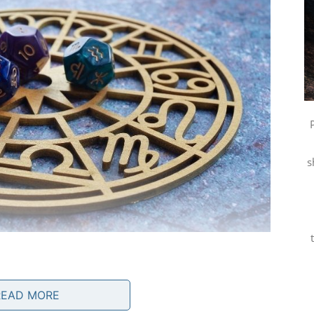
s
READ MORE