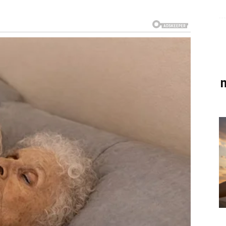
.
m
lodove.
a.