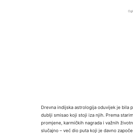
Ogl
Drevna indijska astrologija oduvijek je bil
dublji smisao koji stoji iza njih. Prema star
promjene, karmičkih nagrada i važnih životn
slučajno – već dio puta koji je davno započe