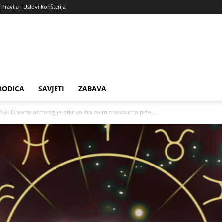
Pravila i Uslovi korištenja
RODICA
SAVJETI
ZABAVA
: Drevna astrologija otkriva šta ovim znakovima piše...