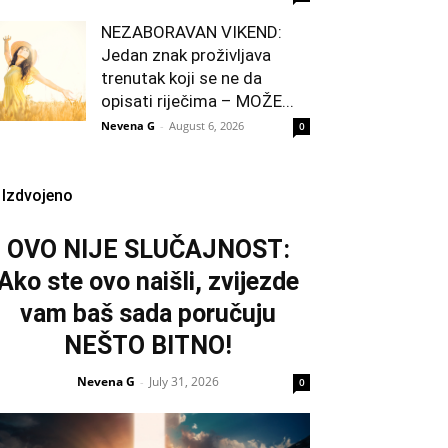
NEZABORAVAN VIKEND:
Jedan znak proživljava
trenutak koji se ne da
opisati riječima – MOŽE...
Nevena G
-
August 6, 2026
0
Izdvojeno
OVO NIJE SLUČAJNOST:
Ako ste ovo naišli, zvijezde
vam baš sada poručuju
NEŠTO BITNO!
Nevena G
July 31, 2026
-
0