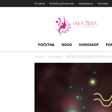
O nama
Politika privatnosti
Impressum
Kontakt
Jaka
Zena
POČETNA
NOVO
HOROSKOP
PO
Home
Horoskop
INDIJSKI HOROSKOP DO KRAJA JUNA