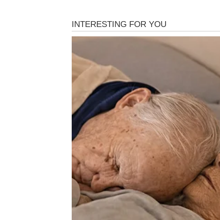
Poruka drevnih zvijezda
Vrijeme je da završite ono što ste započeli.
Šta vas očekuje?
Napredak na polju posla i važna lična odluka
BIK
Poruka drevnih zvijezda
Strpljenje koje ste pokazivali sada donosi p
Šta vas očekuje?
Finansijska stabilnost i više unutrašnjeg mir