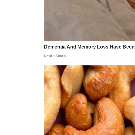
BLIZANCI
Poruka drevnih zvijezda
Sudbina vam šalje osobu koja nosi važnu p
Šta vas očekuje?
Neočekivani razgovor koji mijenja perspekti
RAK
KARMA OTVARA VRATA SREĆI
Prema indijskoj astrologiji, Rakovi ulaze u 