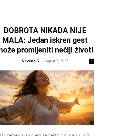
DOBROTA NIKADA NIJE
MALA: Jedan iskren gest
ože promijeniti nečiji život!
Nevena G
August 2, 2026
-
0
U vremenu u kojem se često čini da su ljudi