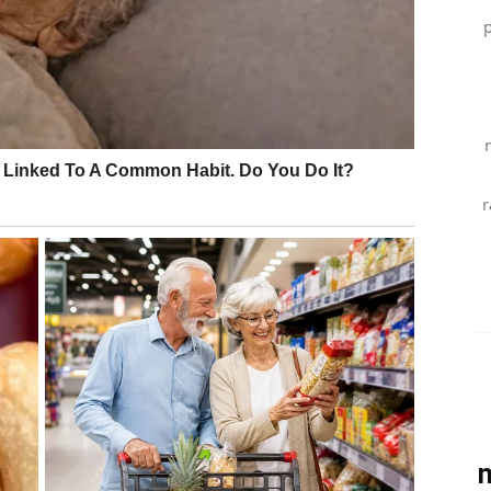
p
oruku.
r
vu.
jedan od povoljnijih perioda ovog mjeseca.