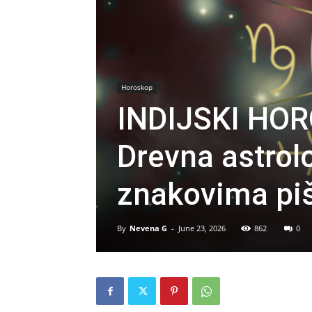
Horoskop
INDIJSKI HO
Drevna astrolo
znakovima piš
By
Nevena G
-
June 23, 2026
862
0