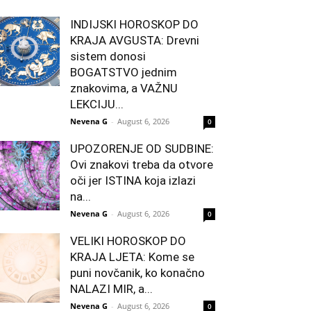
INDIJSKI HOROSKOP DO
KRAJA AVGUSTA: Drevni
sistem donosi
BOGATSTVO jednim
znakovima, a VAŽNU
LEKCIJU...
Nevena G
-
August 6, 2026
0
UPOZORENJE OD SUDBINE:
Ovi znakovi treba da otvore
oči jer ISTINA koja izlazi
na...
Nevena G
-
August 6, 2026
0
VELIKI HOROSKOP DO
KRAJA LJETA: Kome se
puni novčanik, ko konačno
NALAZI MIR, a...
Nevena G
-
August 6, 2026
0