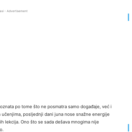
asi - Advertisement
a poznata po tome što ne posmatra samo događaje, već i
im učenjima, posljednji dani juna nose snažne energije
ih lekcija. Ono što se sada dešava mnogima nije
o.