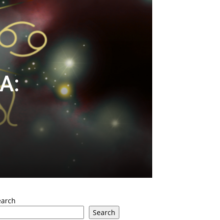
A:
earch
Search