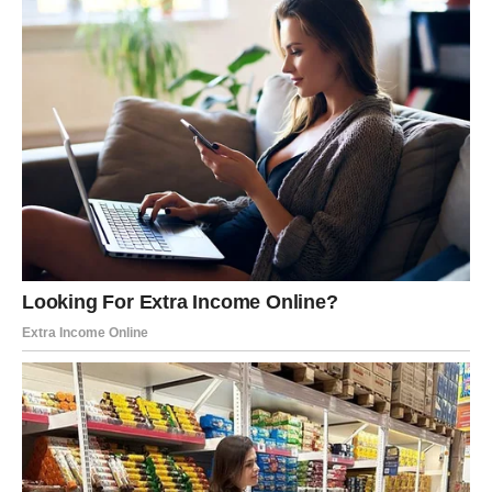
LAV
Pred vama je period uspjeha i priznanja.
Indijska astrologija pokazuje da ulazite u fazu u kojoj vaš
trud konačno dobija zasluženu nagradu.
Poruka sudbine
Prihvatite uspjeh koji dolazi.
Zvijezde vam otvaraju važna vrata
Pred vama su veoma pozitivni dani.