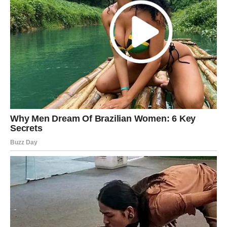
Intuicija vam je jača nego ikada.
Do kraja juna mogli biste ostvariti želju koju dugo nosite u
srcu.
Poruka sudbine
Slušajte svoj unutrašnji glas.
Duša vas vodi prema sreći
Pred vama su emotivni trenuci.
Indijska astrologija pokazuje da do kraja juna mnoge
znakove očekuju važni događaji, ali će se posebno
izdvojiti
Rakovi, Škorpije i Vodolije
, kojima sudbina