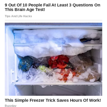
Pred vama su snažni dani.
STRIJELAC
Nova iskustva i nova poznanstva mijenjaju način na koji
gledate na budućnost.
Pred vama su dani puni inspiracije.
Poruka sudbine
Ne bojte se krenuti drugačijim putem.
Sreća prati one koji se usude
Pred vama su lijepi trenuci.