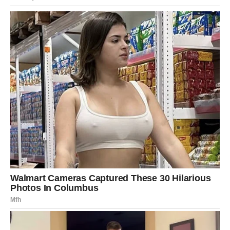
JARAC
Rezultati rada konačno postaju vidljivi.
Ono što ste dugo gradili sada dolazi na naplatu.
Poruka sudbine
Strpljenje vam donosi pobjedu.
Vrijeme je za zasluženu nagradu
Pred vama su važni dani.
VODOLIJA