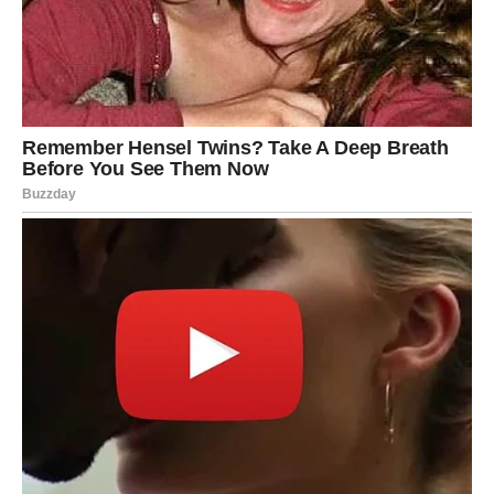
Ne nosite više ono što vam ne pripada.
Mir vam vraća snagu
Pred vama su važni trenuci.
VAGA
Pred vama je susret koji nije slučajan.
Drevna mudrost ukazuje na osobu koja dolazi s važnom
ulogom u vašem životu.
Poruka sudbine
Prepoznajte ljude koje vam sudbina šalje.