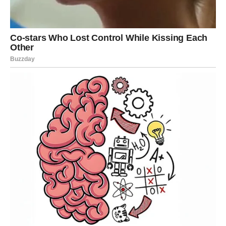
Nova energija ulazi u vaš život
Pred vama su romantični trenuci.
ŠKORPIJA
Finansijska sreća prati vas do kraja mjeseca.
Jedna prilika mogla bi vam donijeti mnogo više nego što
očekujete.
Poruka sudbine
Budite spremni djelovati brzo.
Obilje vam dolazi u susret