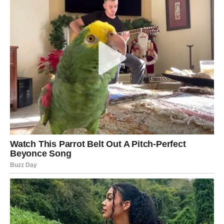
Pred vama je neočekivan preokret.
Događaj koji dolazi mogao bi promijeniti vaše planove i
otvoriti potpuno nove mogućnosti.
Poruka sudbine
Vjerujte svojoj intuiciji.
Sudbina vam sprema veliko
iznenađenje
Pred vama su posebni trenuci.
RIBE