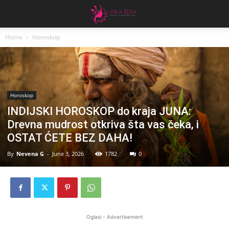
Home
Horoskop
Horoskop
INDIJSKI HOROSKOP do kraja JUNA:
Drevna mudrost otkriva šta vas čeka, i
OSTAT ĆETE BEZ DAHA!
By
Nevena G
-
June 3, 2026
1782
0
Oglasi - Advertisement