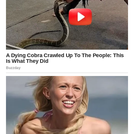
donosi najjače promjene.
Ljubav, novac i životne prilike sada dolaze u prvi plan, a
mnogi će shvatiti da se najveće promjene ne događaju
preko noći, već onda kada smo spremni da ih prihvatimo.
Za neke znakove kraj juna neće biti samo još jedan period
u godini. Biće početak priče koju će dugo pamtiti.