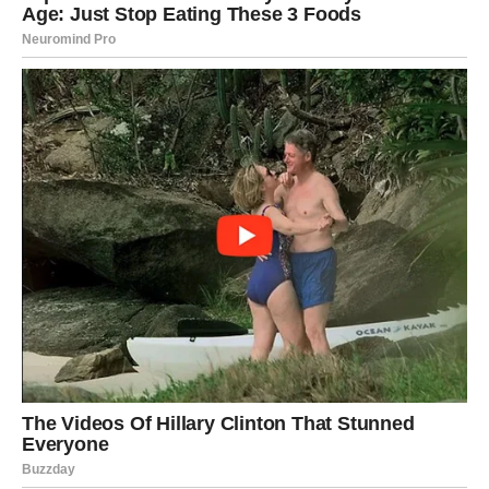
Vrijeme radi u vašu korist
Pred vama su lijepi trenuci.
BLIZANCI
Pred vama su važne vijesti i neočekivani razgovori.
Jedna informacija mogla bi promijeniti vaše planove za
naredne mjesece.
Poruka sudbine
Ne ignorišite znakove koji se ponavljaju.
Sudbina vam šalje odgovor