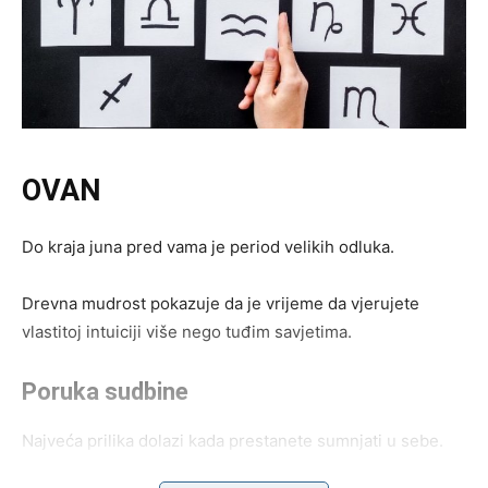
OVAN
Do kraja juna pred vama je period velikih odluka.
Drevna mudrost pokazuje da je vrijeme da vjerujete
vlastitoj intuiciji više nego tuđim savjetima.
Poruka sudbine
Najveća prilika dolazi kada prestanete sumnjati u sebe.