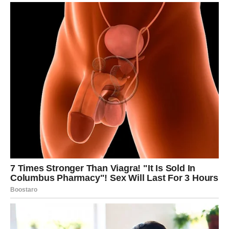
Pred vama su zanimljivi trenuci.
RAK
Ljubav dolazi u prvi plan.
Do kraja juna mogli biste upoznati osobu koja ostavlja
snažan utisak ili produbiti postojeći odnos.
Poruka sudbine
Otvorite srce bez straha.
Emocije vam donose sreću
Pred vama su posebni trenuci.