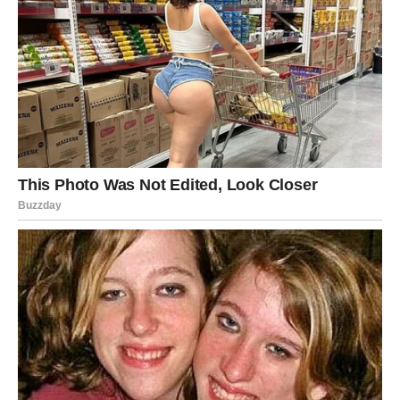
DJEVICA
Jedan teret koji nosite već dugo polako nestaje.
Pred vama je mnogo mirniji period nego ranije.
Poruka sudbine