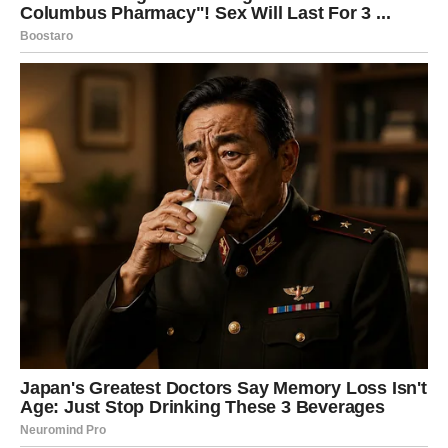
Moguće je poznanstvo koje potpuno mijenja vaš pogled
na život.
Sudbina vam sprema veliko
iznenađenje
Pred vama su veoma uzbudljivi trenuci.
RAK
Rakovi su među najvećim miljenicima indijske astrologije
do kraja proljeća.
Poslije mnogo tuge dolazi sreća koja vam vraća vjeru u
život i ljubav.