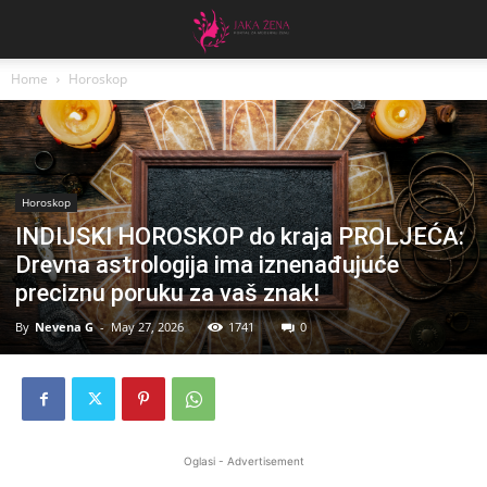
Home
Horoskop
Horoskop
INDIJSKI HOROSKOP do kraja PROLJEĆA:
Drevna astrologija ima iznenađujuće
preciznu poruku za vaš znak!
By
Nevena G
-
May 27, 2026
1741
0
Oglasi - Advertisement