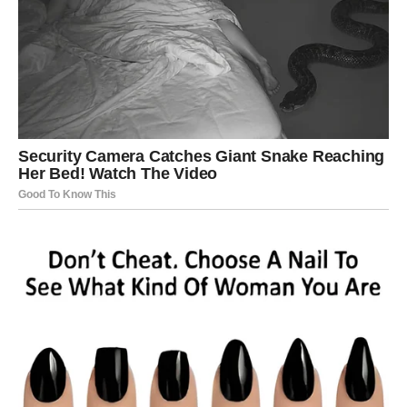
Pred vama su trenuci koje ćete dugo pamtiti.
ŠKORPIJA
Pred vama je veliki životni i finansijski preokret.
Ono što je dugo bilo blokirano sada konačno dolazi na
svoje mjesto.
Sudbina vam vraća moć i
sigurnost
Pred vama su veoma snažni i uspješni trenuci.