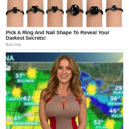
STRIJELAC
Nova energija donosi vam mnogo pozitivnih događaja i
novih mogućnosti.
Jedna prilika sada vam može potpuno promijeniti životni
pravac.
Sreća vam dolazi onda kada je
najmanje očekujete
Pred vama su veoma uzbudljivi trenuci.
JARAC
Jarčevi konačno ulaze u mnogo stabilniji i sigurniji period