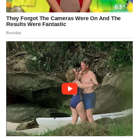
života.
Poslije mnogo rada i odricanja dolazi osjećaj zadovoljstva
i velikog olakšanja.
Život vam vraća ravnotežu i mir
Pred vama su veoma važni trenuci sreće.
VODOLIJA
Zvijezde vam donose neočekivanu priliku ili vijest koja bi
vam mogla potpuno promijeniti budućnost.
Jedna želja sada postaje stvarnost mnogo brže nego što
očekujete.