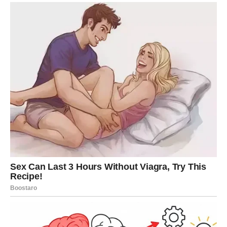
Karma vam vraća ono što
zaslužujete
Pred vama su veoma nježni i sretni trenuci.
LAV
Lavovima dolazi veliki poslovni i finansijski uspjeh.
Sve ono što ste dugo gradili sada konačno počinje
donositi ozbiljne rezultate.
Zvijezde vam otvaraju vrata
bogatstva