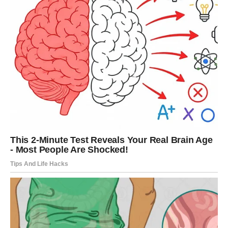
Pred vama su veoma uspješni dani.
DJEVICA
Pred vama su dani tokom kojih ćete jasno vidjeti šta želite
od života.