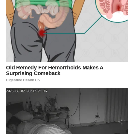
Jedna odluka sada vam donosi mnogo više mira i
sigurnosti.
Intuicija vam pokazuje pravi put
Pred vama su veoma posebni trenuci.
VAGA
Vage ulaze u veoma romantičan i sudbinski period.
Drevna astrologija pokazuje da vas očekuje ljubav koja
mijenja pogled na život.
Srce vam konačno pronalazi ono
što je dugo tražilo