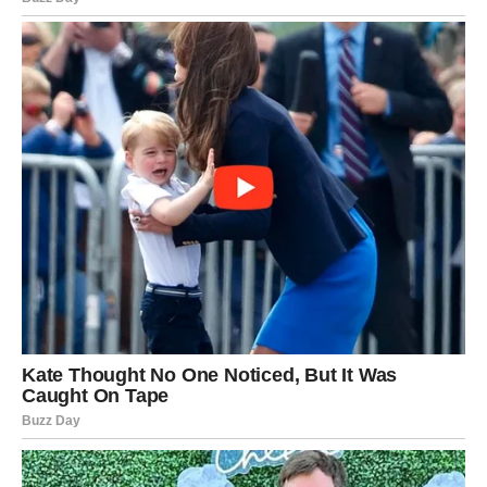
Pred vama su trenuci puni topline i sreće.
Indijski horoskop do kraja proljeća pokazuje da mnoge
znakove Zodijaka očekuju velike promjene, ali posebno
će blistati Rakovi, Lavovi i Vage kojima drevna astrologija
donosi ljubav, uspjeh i unutrašnji mir.
Ovo je period tokom kojeg univerzum pokazuje da se
najveće životne promjene dešavaju onda kada konačno
počnemo vjerovati vlastitoj intuiciji.