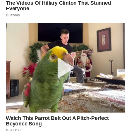
Veliko iznenađenje ulazi u vaš
život
Pred vama su veoma posebni trenuci.
RIBE
Ribe ulaze u jedan od najnježnijih i najljepših perioda
života.
Ljubav, pažnja i osjećaj sigurnosti konačno postaju dio
vaše svakodnevice.
Duša konačno pronalazi ono što
je dugo tražila